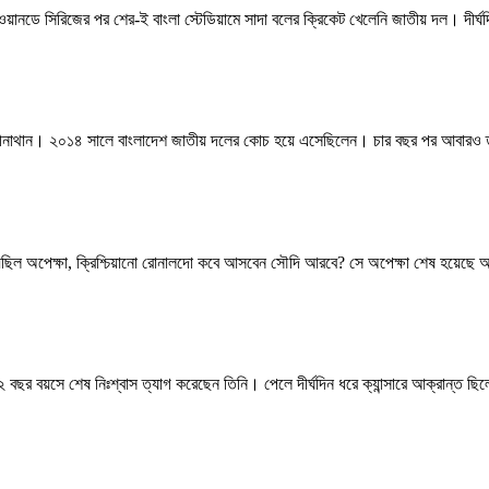
 ওয়ানডে সিরিজের পর শের-ই বাংলা স্টেডিয়ামে সাদা বলের ক্রিকেট খেলেনি জাতীয় দল। দীর
োপীনাথান। ২০১৪ সালে বাংলাদেশ জাতীয় দলের কোচ হয়ে এসেছিলেন। চার বছর পর আবারও 
ছিল অপেক্ষা, ক্রিশ্চিয়ানো রোনালদো কবে আসবেন সৌদি আরবে? সে অপেক্ষা শেষ হয়
র বয়সে শেষ নিঃশ্বাস ত্যাগ করেছেন তিনি। পেলে দীর্ঘদিন ধরে ক্যান্সারে আক্রান্ত ছ