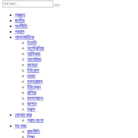
প্রচ্ছদ
জাতীয়
অর্থনীতি
প্রবাস
আন্তর্জাতিক
ইতালি
অস্ট্রেলিয়া
আফ্রিকা
আমেরিকা
কানাডা
ইউরোপ
ভারত
যুক্তরাজ্য
ইউক্রেন
রাশিয়া
মধ্যপ্রাচ্য
জাপান
ফ্রান্স
জেলার খবর
গ্রাম বাংলা
সব খবর
রাজনীতি
শিক্ষা