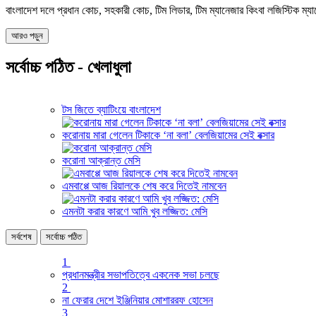
বাংলাদেশ দলে প্রধান কোচ, সহকারী কোচ, টিম লিডার, টিম ম্যানেজার কিংবা লজিস্টিক 
আরও পড়ুন
সর্বোচ্চ পঠিত - খেলাধুলা
টস জিতে ব্যাটিংয়ে বাংলাদেশ
করোনায় মারা গেলেন টিকাকে ‘না বলা’ বেলজিয়ামের সেই বক্সার
করোনা আক্রান্ত মেসি
এমবাপ্পে আজ রিয়ালকে শেষ করে দিতেই নামবেন
এমনটা করার কারণে আমি খুব লজ্জিত: মেসি
সর্বশেষ
সর্বোচ্চ পঠিত
1
প্রধানমন্ত্রীর সভাপতিত্বে একনেক সভা চলছে
2
না ফেরার দেশে ইঞ্জিনিয়ার মোশাররফ হোসেন
3