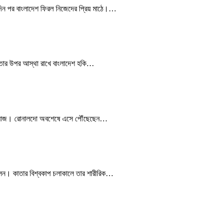
্ঘদিন পর বাংলাদেশ ফিরল নিজেদের প্রিয় মাঠে।…
তার উপর আস্থা রাখে বাংলাদেশ হকি…
েছে আজ। রোনালদো অবশেষে এসে পৌঁছেছেন…
িলেন। কাতার বিশ্বকাপ চলাকালে তার শারীরিক…