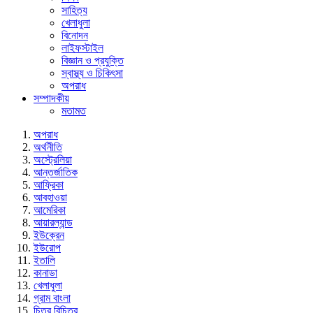
সাহিত্য
খেলাধুলা
বিনোদন
লাইফস্টাইল
বিজ্ঞান ও প্রযুক্তি
স্বাস্থ্য ও চিকিৎসা
অপরাধ
সম্পাদকীয়
মতামত
অপরাধ
অর্থনীতি
অস্ট্রেলিয়া
আন্তর্জাতিক
আফ্রিকা
আবহাওয়া
আমেরিকা
আয়ারল্যান্ড
ইউক্রেন
ইউরোপ
ইতালি
কানাডা
খেলাধুলা
গ্রাম বাংলা
চিত্র বিচিত্র