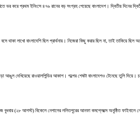
 সেঞ্চুরিতে ভর করে প্রথম ইনিংসে ৪৭৬ রানের বড় সংগ্রহ পেয়েছে বাংলাদেশ। দ্বিতীয় দিনের দ
রে বসে থাকা লাখো বাংলাদেশি ছিল প্রার্থনায়। নিজেরা কিছু করার ছিল না, তাই তাকিয়ে ছিল
 বুড়ো আঙুল দেখিয়েছে রাওয়ালপিন্ডির আকাশ। গল্পের শেষটা বাংলাদেশও টেনেছে তুলি দিয়ে। চত
আজ বুধবার (২৮ আগস্ট) বিকেলে নেপালের ললিতপুরের আনফা কমপ্লেক্সে অনুষ্ঠিত ফাইনাল