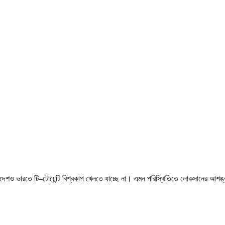
শও ভারতে টি–টোয়েন্টি বিশ্বকাপ খেলতে যাচ্ছে না। এমন পরিস্থিতিতে লোকসানের আশঙ্কায়