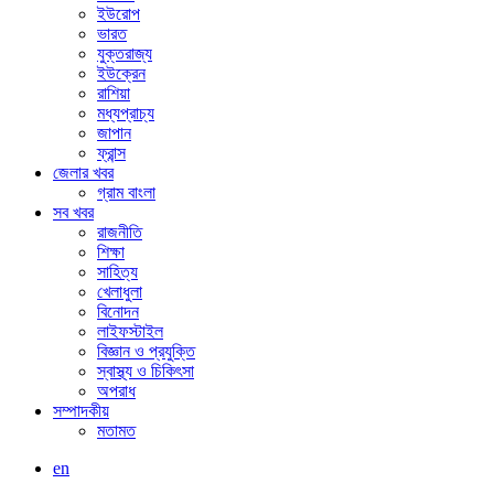
ইউরোপ
ভারত
যুক্তরাজ্য
ইউক্রেন
রাশিয়া
মধ্যপ্রাচ্য
জাপান
ফ্রান্স
জেলার খবর
গ্রাম বাংলা
সব খবর
রাজনীতি
শিক্ষা
সাহিত্য
খেলাধুলা
বিনোদন
লাইফস্টাইল
বিজ্ঞান ও প্রযুক্তি
স্বাস্থ্য ও চিকিৎসা
অপরাধ
সম্পাদকীয়
মতামত
en