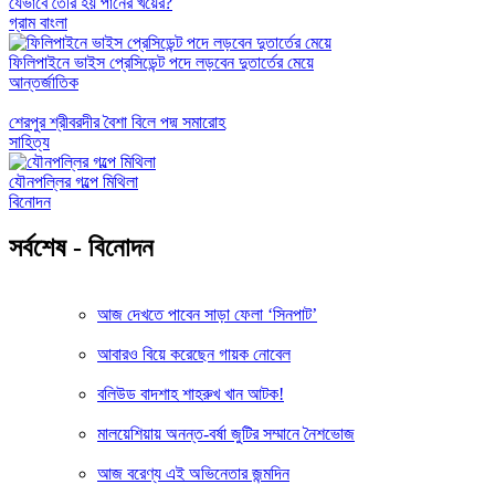
যেভাবে তৈরি হয় পানের খয়ের?
গ্রাম বাংলা
ফিলিপাইনে ভাইস প্রেসিডেন্ট পদে লড়বেন দুতার্তের মেয়ে
আন্তর্জাতিক
শেরপুর শ্রীবরদীর বৈশা বিলে পদ্ম সমারোহ
সাহিত্য
যৌনপল্লির গল্পে মিথিলা
বিনোদন
সর্বশেষ - বিনোদন
আজ দেখতে পাবেন সাড়া ফেলা ‘সিনপাট’
আবারও বিয়ে করেছেন গায়ক নোবেল
বলিউড বাদশাহ শাহরুখ খান আটক!
মালয়েশিয়ায় অনন্ত-বর্ষা জুটির সম্মানে নৈশভোজ
আজ বরেণ্য এই অভিনেতার জন্মদিন