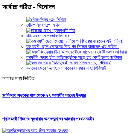
সর্বোচ্চ পঠিত - বিনোদন
যৌনপল্লির গল্পে মিথিলা
টাইমের চোখে প্রভাবশালী যাঁরা
কম বয়সী ছেলে-মেয়েদের দিয়ে পর্ন সিনেমা বানাতেন এই নায়িকা!
করফাঁকি দেয়ায় চীনা অভিনেত্রীকে সাড়ে চার কোটি ডলার জরিমানা
কলহের জেরে ‘আত্মহত্যা’ করেন সালমান শাহ: পিবিআই
আপনার জন্য নির্বাচিত
জাম্বিয়ায় সড়কের পাশ থেকে ২৭ শরণার্থীর মরদেহ উদ্ধার
প্রতিবন্ধী শিশুদের মূলধারায় অন্তর্ভুক্তির আহ্বান প্রধানমন্ত্রীর