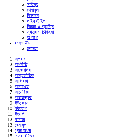
সাহিত্য
খেলাধুলা
বিনোদন
লাইফস্টাইল
বিজ্ঞান ও প্রযুক্তি
স্বাস্থ্য ও চিকিৎসা
অপরাধ
সম্পাদকীয়
মতামত
অপরাধ
অর্থনীতি
অস্ট্রেলিয়া
আন্তর্জাতিক
আফ্রিকা
আবহাওয়া
আমেরিকা
আয়ারল্যান্ড
ইউক্রেন
ইউরোপ
ইতালি
কানাডা
খেলাধুলা
গ্রাম বাংলা
চিত্র বিচিত্র