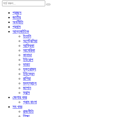
প্রচ্ছদ
জাতীয়
অর্থনীতি
প্রবাস
আন্তর্জাতিক
ইতালি
অস্ট্রেলিয়া
আফ্রিকা
আমেরিকা
কানাডা
ইউরোপ
ভারত
যুক্তরাজ্য
ইউক্রেন
রাশিয়া
মধ্যপ্রাচ্য
জাপান
ফ্রান্স
জেলার খবর
গ্রাম বাংলা
সব খবর
রাজনীতি
শিক্ষা