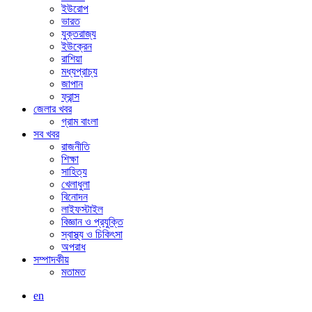
ইউরোপ
ভারত
যুক্তরাজ্য
ইউক্রেন
রাশিয়া
মধ্যপ্রাচ্য
জাপান
ফ্রান্স
জেলার খবর
গ্রাম বাংলা
সব খবর
রাজনীতি
শিক্ষা
সাহিত্য
খেলাধুলা
বিনোদন
লাইফস্টাইল
বিজ্ঞান ও প্রযুক্তি
স্বাস্থ্য ও চিকিৎসা
অপরাধ
সম্পাদকীয়
মতামত
en