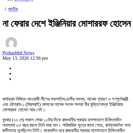
/
জাতীয়
না ফেরার দেশে ইঞ্জিনিয়ার মোশাররফ হোসেন
Probashbd News
May 13, 2026 12:56 pm
কার্যক্রম নিষিদ্ধ আওয়ামী লীগের সভাপতিমণ্ডলীর সদস্য, সাবেক গৃহায়ণ ও গণপূর্তমন্ত্রী
এবং চট্টগ্রাম-১ (মিরসরাই) আসনের সাবেক সংসদ সদস্য বীর মুক্তিযোদ্ধা ইঞ্জিনিয়ার
মোশাররফ হোসেন আর নেই।
বুধবার (১৩ মে) সকাল সোয়া ১০টার দিকে রাজধানীর স্কয়ার হাসপাতালে চিকিৎসাধীন
অবস্থায় ৮৩ বছর বয়সে তিনি মারা যান। পারিবারিক সূত্রে জানা গেছে, বার্ধক্যজনিত নানা
জটিলতায় ভুগছিলেন তিনি। কয়েকদিন ধরে রাজধানীর স্কয়ার হাসপাতালে চিকিৎসাধীন