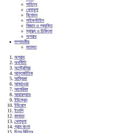
সাহিত্য
খেলাধুলা
বিনোদন
লাইফস্টাইল
বিজ্ঞান ও প্রযুক্তি
স্বাস্থ্য ও চিকিৎসা
অপরাধ
সম্পাদকীয়
মতামত
অপরাধ
অর্থনীতি
অস্ট্রেলিয়া
আন্তর্জাতিক
আফ্রিকা
আবহাওয়া
আমেরিকা
আয়ারল্যান্ড
ইউক্রেন
ইউরোপ
ইতালি
কানাডা
খেলাধুলা
গ্রাম বাংলা
চিত্র বিচিত্র