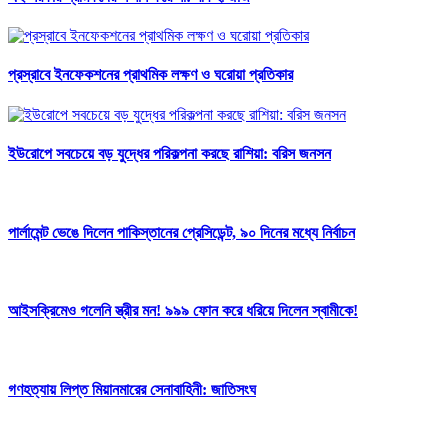
প্রস্রাবে ইনফেকশনের প্রাথমিক লক্ষণ ও ঘরোয়া প্রতিকার
ইউরোপে সবচেয়ে বড় যুদ্ধের পরিকল্পনা করছে রাশিয়া: বরিস জনসন
পার্লামেন্ট ভেঙে দিলেন পাকিস্তানের প্রেসিডেন্ট, ৯০ দিনের মধ্যে নির্বাচন
আইসক্রিমেও গলেনি স্ত্রীর মন! ৯৯৯ ফোন করে ধরিয়ে দিলেন স্বামীকে!
গণহত্যায় লিপ্ত মিয়ানমারের সেনাবাহিনী: জাতিসংঘ