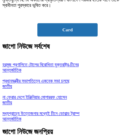
স্বাধীনতা পুরস্কারে ভূষিত করে।
Card
জাগো নিউজে সর্বশেষ
হরমুজ প্রণালিতে টোলের বিরোধিতা যুক্তরাষ্ট্র-চীনের
আন্তর্জাতিক
প্রধানমন্ত্রীর সভাপতিত্বে একনেক সভা চলছে
জাতীয়
না ফেরার দেশে ইঞ্জিনিয়ার মোশাররফ হোসেন
জাতীয়
মধ্যপ্রাচ্যে উত্তেজনার মধ্যেই চীনে ডোনাল্ড ট্রাম্প
আন্তর্জাতিক
জাগো নিউজে জনপ্রিয়