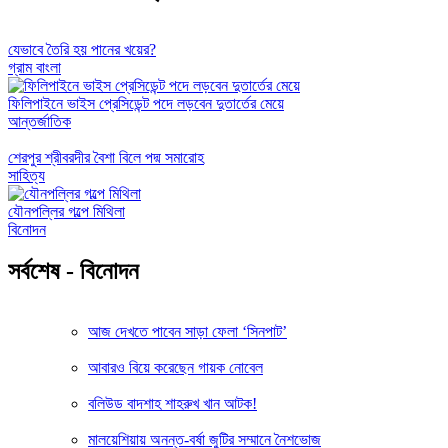
যেভাবে তৈরি হয় পানের খয়ের?
গ্রাম বাংলা
ফিলিপাইনে ভাইস প্রেসিডেন্ট পদে লড়বেন দুতার্তের মেয়ে
আন্তর্জাতিক
শেরপুর শ্রীবরদীর বৈশা বিলে পদ্ম সমারোহ
সাহিত্য
যৌনপল্লির গল্পে মিথিলা
বিনোদন
সর্বশেষ - বিনোদন
আজ দেখতে পাবেন সাড়া ফেলা ‘সিনপাট’
আবারও বিয়ে করেছেন গায়ক নোবেল
বলিউড বাদশাহ শাহরুখ খান আটক!
মালয়েশিয়ায় অনন্ত-বর্ষা জুটির সম্মানে নৈশভোজ