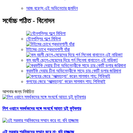
আজ বরেণ্য এই অভিনেতার জন্মদিন
সর্বোচ্চ পঠিত - বিনোদন
যৌনপল্লির গল্পে মিথিলা
টাইমের চোখে প্রভাবশালী যাঁরা
কম বয়সী ছেলে-মেয়েদের দিয়ে পর্ন সিনেমা বানাতেন এই নায়িকা!
করফাঁকি দেয়ায় চীনা অভিনেত্রীকে সাড়ে চার কোটি ডলার জরিমানা
কলহের জেরে ‘আত্মহত্যা’ করেন সালমান শাহ: পিবিআই
আপনার জন্য নির্বাচিত
লিগ ওয়ানে সমর্থকদের সঙ্গে সংঘর্ষে আহত দুই ফুটবলার
এই সরকার শ্রমিকদের সম্মান করে না: ববি হাজ্জাজ