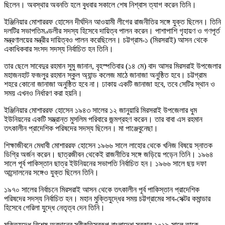
ছিলেন। অবস্থার অবনতি হলে বুধবার সকালে শেষ নিশ্বাস ত্যাগ করেন তিনি।
ইঞ্জিনিয়ার মোশাররফ হোসেন দীর্ঘদিন আওয়ামী লীগের রাজনীতির সঙ্গে যুক্ত ছিলেন। তিনি
দলটির সভাপতিমণ্ডলীর সদস্য হিসেবে দায়িত্ব পালন করেন। পাশাপাশি গৃহায়ণ ও গণপূর্ত
মন্ত্রণালয়ের মন্ত্রীর দায়িত্বও পালন করেছিলেন। চট্টগ্রাম-১ (মিরসরাই) আসন থেকে
একাধিকবার সংসদ সদস্য নির্বাচিত হন তিনি।
তার ছেলে সাবেদুর রহমান সুমু জানান, বৃহস্পতিবার (১৪ মে) বাদ আসর মিরসরাই উপজেলার
মহাজনহাট ফজলুর রহমান স্কুল অ্যান্ড কলেজ মাঠে জানাজা অনুষ্ঠিত হবে। চট্টগ্রাম
শহরে কোনো জানাজা অনুষ্ঠিত হবে না। ঢাকায় একটি জানাজা হবে, তবে সেটির স্থান ও
সময় এখনও নির্ধারণ করা হয়নি।
ইঞ্জিনিয়ার মোশাররফ হোসেন ১৯৪৩ সালের ১২ জানুয়ারি মিরসরাই উপজেলার ধুম
ইউনিয়নের একটি সম্ভ্রান্ত মুসলিম পরিবারে জন্মগ্রহণ করেন। তার বাবা এস রহমান
তৎকালীন প্রাদেশিক পরিষদের সদস্য ছিলেন। মা পাঞ্জেবুনেছা।
শিক্ষাজীবনে মেধাবী মোশাররফ হোসেন ১৯৬৬ সালে লাহোর থেকে খনিজ বিষয়ে স্নাতক
ডিগ্রি অর্জন করেন। ছাত্রজীবন থেকেই রাজনীতির সঙ্গে জড়িয়ে পড়েন তিনি। ১৯৬৪
সালে পূর্ব পাকিস্তান ছাত্র ইউনিয়নের সভাপতি নির্বাচিত হন। ১৯৬৬ সালে ছয় দফা
আন্দোলনের সঙ্গেও যুক্ত ছিলেন তিনি।
১৯৭০ সালের নির্বাচনে মিরসরাই আসন থেকে তৎকালীন পূর্ব পাকিস্তান প্রাদেশিক
পরিষদের সদস্য নির্বাচিত হন। মহান মুক্তিযুদ্ধের সময় চট্টগ্রামের সাব-সেক্টর কমান্ডার
হিসেবে গেরিলা যুদ্ধে নেতৃত্ব দেন তিনি।
মুক্তিযুদ্ধে বিশেষ অবদানের স্বীকৃতিস্বরূপ বাংলাদেশ সরকার ২০১৯ সালে তাকে