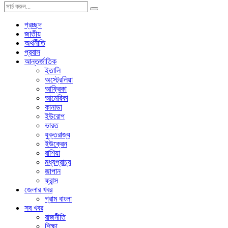
প্রচ্ছদ
জাতীয়
অর্থনীতি
প্রবাস
আন্তর্জাতিক
ইতালি
অস্ট্রেলিয়া
আফ্রিকা
আমেরিকা
কানাডা
ইউরোপ
ভারত
যুক্তরাজ্য
ইউক্রেন
রাশিয়া
মধ্যপ্রাচ্য
জাপান
ফ্রান্স
জেলার খবর
গ্রাম বাংলা
সব খবর
রাজনীতি
শিক্ষা