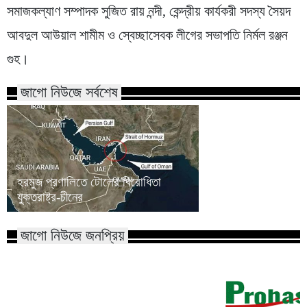
সমাজকল্যাণ সম্পাদক সুজিত রায় নন্দী, কেন্দ্রীয় কার্যকরী সদস্য সৈয়দ
আবদুল আউয়াল শামীম ও স্বেচ্ছাসেবক লীগের সভাপতি নির্মল রঞ্জন
গুহ।
জাগো নিউজে সর্বশেষ
হরমুজ প্রণালিতে টোলের বিরোধিতা
প্রধানমন্ত্রীর সভাপতি
যুক্তরাষ্ট্র-চীনের
চলছে
জাগো নিউজে জনপ্রিয়