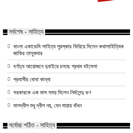
ফিলিপাইনে ভাইস প্রেস
যেভাবে তৈরি হয় পানের খয়ের?
দুতার্তের মেয়ে
সর্বশেষ - সাহিত্য
বাংলা একাডেমি সাহিত্য পুরস্কার ফিরিয়ে দিলেন কথাসাহিত্যিক
জাকির তালুকদার
বর্ণাঢ্য আয়োজনে দুবাইয়ে চলছে প্রথম বইমেলা
প্রবাসীর বোবা কান্না
সরকারকে এক মাস সময় দিলেন নির্মলেন্দু গুণ
মালদ্বীপ শুধু দ্বীপ নয়, যেন মায়ার বাঁধন
সর্বোচ্চ পঠিত - সাহিত্য