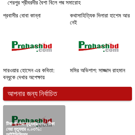
শেরপুর শ্রীবরদীর বৈশা বিলে পদ্ম সমারোহ
প্রবাসীর বোবা কান্না
কথাসাহিত্যিক দিলারা হাশেম আর
নেই
সারওয়ার হোসেন এর কবিতা:
মমির অভিশাপ: সাজ্জাদ রাহমান
বন্ধুকে দেখার অপেক্ষায়
আপনার জন্য নির্বাচিত
টিকা না নেয়া মৃত্যুহার ৩%, টিকা
নেয়া মৃত্যুহার ০.০৩%:
কূটনৈতিক চ্যানেলের বাইরে
আইইডিসিআর
প্রতিক্রিয়া গ্রহণযোগ্য নয়’