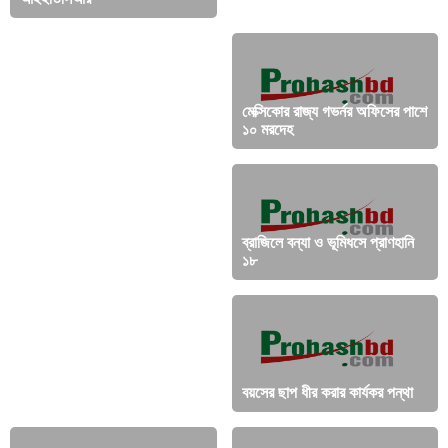
ধনীদের জন্য প্রিমিয়াম ভিসা চালু
মেক্সিকোর রাজ্য গভর্নর অফিসের পাশে
করলো মালয়েশিয়া
১০ মরদেহ
সাংবাদিক শ্যামল দত্ত ও মোজাম্মেল
ব্রাজিলে বন্যা ও ভূমিধসে প্রাণহানি
বাবু আটক
১৮
সাত দিনে প্রবাসী আয় ৭২ কোটি
ডলার
বয়সের ছাপ ধীর করার কার্যকর পন্থা