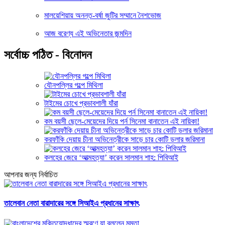
মালয়েশিয়ায় অনন্ত-বর্ষা জুটির সম্মানে নৈশভোজ
আজ বরেণ্য এই অভিনেতার জন্মদিন
সর্বোচ্চ পঠিত - বিনোদন
যৌনপল্লির গল্পে মিথিলা
টাইমের চোখে প্রভাবশালী যাঁরা
কম বয়সী ছেলে-মেয়েদের দিয়ে পর্ন সিনেমা বানাতেন এই নায়িকা!
করফাঁকি দেয়ায় চীনা অভিনেত্রীকে সাড়ে চার কোটি ডলার জরিমানা
কলহের জেরে ‘আত্মহত্যা’ করেন সালমান শাহ: পিবিআই
আপনার জন্য নির্বাচিত
তালেবান নেতা বারাদারের সঙ্গে সিআইএ প্রধানের সাক্ষাৎ