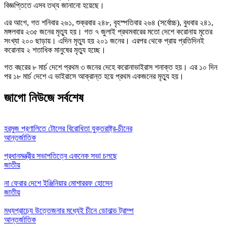
বিজ্ঞপ্তিতে এসব তথ্য জানানো হয়েছে।
এর আগে, গত শনিবার ২৬১, শুক্রবার ২৪৮, বৃহস্পতিবার ২৬৪ (সর্বোচ্চ), বুধবার ২৪১,
মঙ্গলবার ২৩৫ জনের মৃত্যু হয়। গত ৭ জুলাই প্রথমবারের মতো দেশে করোনায় মৃতের
সংখ্যা ২০০ ছাড়ায়। এদিন মৃত্যু হয় ২০১ জনের। এরপর থেকে প্রায় প্রতিদিনই
করোনায় ২ শতাধিক মানুষের মৃত্যু হচ্ছে।
গত বছরের ৮ মার্চ দেশে প্রথম ৩ জনের দেহে করোনাভাইরাস শনাক্ত হয়। এর ১০ দিন
পর ১৮ মার্চ দেশে এ ভাইরাসে আক্রান্ত হয়ে প্রথম একজনের মৃত্যু হয়।
জাগো নিউজে সর্বশেষ
হরমুজ প্রণালিতে টোলের বিরোধিতা যুক্তরাষ্ট্র-চীনের
আন্তর্জাতিক
প্রধানমন্ত্রীর সভাপতিত্বে একনেক সভা চলছে
জাতীয়
না ফেরার দেশে ইঞ্জিনিয়ার মোশাররফ হোসেন
জাতীয়
মধ্যপ্রাচ্যে উত্তেজনার মধ্যেই চীনে ডোনাল্ড ট্রাম্প
আন্তর্জাতিক