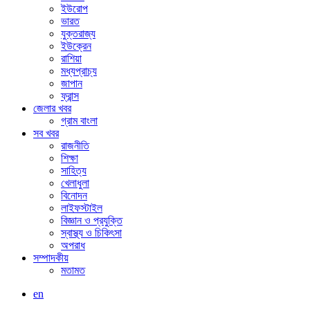
ইউরোপ
ভারত
যুক্তরাজ্য
ইউক্রেন
রাশিয়া
মধ্যপ্রাচ্য
জাপান
ফ্রান্স
জেলার খবর
গ্রাম বাংলা
সব খবর
রাজনীতি
শিক্ষা
সাহিত্য
খেলাধুলা
বিনোদন
লাইফস্টাইল
বিজ্ঞান ও প্রযুক্তি
স্বাস্থ্য ও চিকিৎসা
অপরাধ
সম্পাদকীয়
মতামত
en