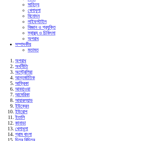
সাহিত্য
খেলাধুলা
বিনোদন
লাইফস্টাইল
বিজ্ঞান ও প্রযুক্তি
স্বাস্থ্য ও চিকিৎসা
অপরাধ
সম্পাদকীয়
মতামত
অপরাধ
অর্থনীতি
অস্ট্রেলিয়া
আন্তর্জাতিক
আফ্রিকা
আবহাওয়া
আমেরিকা
আয়ারল্যান্ড
ইউক্রেন
ইউরোপ
ইতালি
কানাডা
খেলাধুলা
গ্রাম বাংলা
চিত্র বিচিত্র