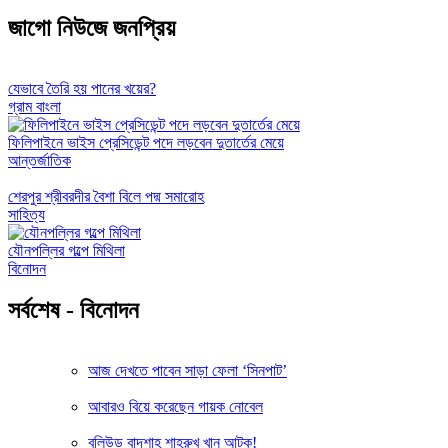
জাগো নিউজে জনপ্রিয়
যেভাবে তৈরি হয় পানের খয়ের?
গ্রাম বাংলা
ফিলিপাইনে ভাইস প্রেসিডেন্ট পদে লড়বেন দুতার্তের মেয়ে
আন্তর্জাতিক
শেরপুর শ্রীবরদীর বৈশা বিলে পদ্ম সমারোহ
সাহিত্য
যৌনপল্লির গল্পে মিথিলা
বিনোদন
সর্বশেষ - বিনোদন
আজ দেখতে পাবেন সাড়া ফেলা ‘সিনপাট’
আবারও বিয়ে করেছেন গায়ক নোবেল
বলিউড বাদশাহ শাহরুখ খান আটক!