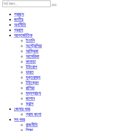
প্রচ্ছদ
জাতীয়
অর্থনীতি
প্রবাস
আন্তর্জাতিক
ইতালি
অস্ট্রেলিয়া
আফ্রিকা
আমেরিকা
কানাডা
ইউরোপ
ভারত
যুক্তরাজ্য
ইউক্রেন
রাশিয়া
মধ্যপ্রাচ্য
জাপান
ফ্রান্স
জেলার খবর
গ্রাম বাংলা
সব খবর
রাজনীতি
শিক্ষা