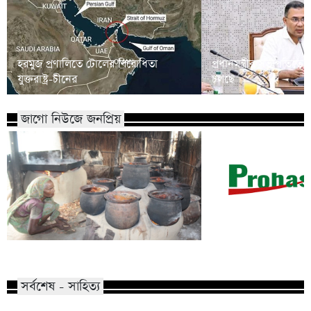
হরমুজ প্রণালিতে টোলের বিরোধিতা
প্রধানমন্ত্রীর সভাপতিত্
যুক্তরাষ্ট্র-চীনের
চলছে
জাগো নিউজে জনপ্রিয়
ফিলিপাইনে ভাইস প্রেস
যেভাবে তৈরি হয় পানের খয়ের?
দুতার্তের মেয়ে
সর্বশেষ - সাহিত্য