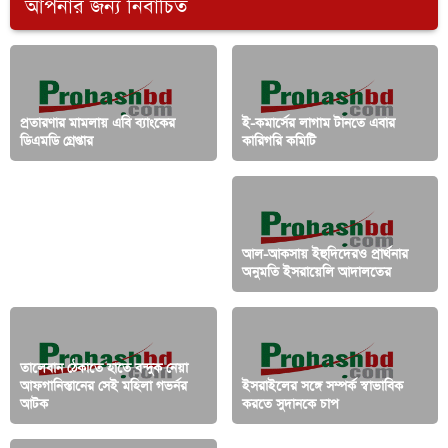
আপনার জন্য নির্বাচিত
প্রতারণার মামলায় এবি ব্যাংকের
ই-কমার্সের লাগাম টানতে এবার
ডিএমডি গ্রেপ্তার
কারিগরি কমিটি
স্ত্রীকে তালাক দিয়েছেন ক্রিকেটার
আল-আকসায় ইহুদিদেরও প্রার্থনার
আল-আমিন
অনুমতি ইসরায়েলি আদালতের
তালেবান ঠেকাতে হাতে বন্দুক নেয়া
আফগানিস্তানের সেই মহিলা গভর্নর
ইসরাইলের সঙ্গে সম্পর্ক স্বাভাবিক
আটক
করতে সুদানকে চাপ