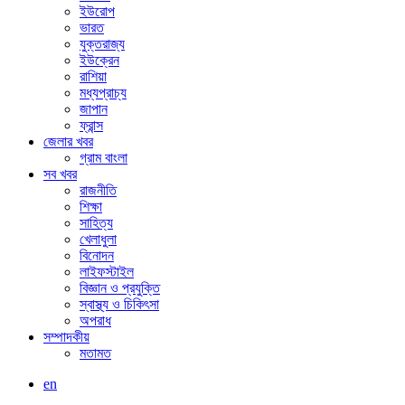
ইউরোপ
ভারত
যুক্তরাজ্য
ইউক্রেন
রাশিয়া
মধ্যপ্রাচ্য
জাপান
ফ্রান্স
জেলার খবর
গ্রাম বাংলা
সব খবর
রাজনীতি
শিক্ষা
সাহিত্য
খেলাধুলা
বিনোদন
লাইফস্টাইল
বিজ্ঞান ও প্রযুক্তি
স্বাস্থ্য ও চিকিৎসা
অপরাধ
সম্পাদকীয়
মতামত
en