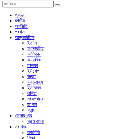
প্রচ্ছদ
জাতীয়
অর্থনীতি
প্রবাস
আন্তর্জাতিক
ইতালি
অস্ট্রেলিয়া
আফ্রিকা
আমেরিকা
কানাডা
ইউরোপ
ভারত
যুক্তরাজ্য
ইউক্রেন
রাশিয়া
মধ্যপ্রাচ্য
জাপান
ফ্রান্স
জেলার খবর
গ্রাম বাংলা
সব খবর
রাজনীতি
শিক্ষা