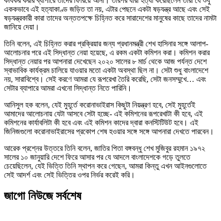
কার্যকর করার ব্যাপারে তাদের ফিরিয়ে আনা। তারপর যারা হত্যা করেছিলেন তারা যে শুধু
এককভাবে এই হত্যাকাণ্ড জড়িত তা নয়, এটার পেছনে একটা ষড়যন্ত্র আছে এবং সেই
ষড়যন্ত্রকারী কারা তাদের অন্ততপক্ষে চিহ্নিত করে সারাদেশের মানুষের কাছে তাদের নামটা
জানিয়ে দেয়া।
তিনি বলেন, এই চিহ্নিত করার প্রক্রিয়ার জন্য প্রধানমন্ত্রী শেখ হাসিনার সঙ্গে আলাপ-
আলোচনার পরে এই সিদ্ধান্ত নেয়া হয়েছে, এ রকম একটা কমিশন করা। কমিশন করার
সিদ্ধান্ত নেয়ার পর আপনারা দেখেছেন ২০২০ সালের ৮ মার্চ থেকে আজ পর্যন্ত দেশে
স্বাভাবিক কার্যক্রম চালিয়ে যাওয়ার মতো একটা অবস্থা ছিল না। সেটা শুধু বাংলাদেশে
নয়, সারাবিশ্বে। সেই করণে আমরা যে রূপরেখা তৈরি করেছি, সেটা জনসম্মুখে… এবং
সেটার ব্যাপারে আমরা এখনো সিদ্ধান্ত নিতে পারিনি।
আনিসুল হক বলেন, যেই মুহূর্তে করোনাভাইরাস কিছুটা নিয়ন্ত্রণ হবে, সেই মুহূর্তেই
আমাদের আলোচনায় যেটা আসবে সেটা হচ্ছে- এই কমিশনের রূপরেখাটা কী হবে, এই
কমিশনের কার্যাবলিটা কী হবে এবং এই কমিশন কাদের দ্বারা কনস্টিটিউট হবে। এই
জিনিজগুলো করোনাভাইরাসের প্রকোপ শেষ হওয়ার সঙ্গে সঙ্গে আপনারা দেখতে পারবেন।
আরেক প্রশ্নের উত্তরে তিনি বলেন, জাতির পিতা বঙ্গবন্ধু শেখ মুজিবুর রহমান ১৯৭২
সালের ১০ জানুয়ারি দেশে ফিরে আসার পর যে আদলে বাংলাদেশকে গড়ে তুলতে
চেয়েছিলেন, যেই ভিত্তি তিনি স্থাপন করে গেছেন, আমরা কিন্তু এখন আইনগুলোতে
সেই আদর্শ এবং সেই ভিত্তির ওপর নির্ভর করেই করি।
জাগো নিউজে সর্বশেষ