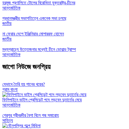
হরমুজ প্রণালিতে টোলের বিরোধিতা যুক্তরাষ্ট্র-চীনের
আন্তর্জাতিক
প্রধানমন্ত্রীর সভাপতিত্বে একনেক সভা চলছে
জাতীয়
না ফেরার দেশে ইঞ্জিনিয়ার মোশাররফ হোসেন
জাতীয়
মধ্যপ্রাচ্যে উত্তেজনার মধ্যেই চীনে ডোনাল্ড ট্রাম্প
আন্তর্জাতিক
জাগো নিউজে জনপ্রিয়
যেভাবে তৈরি হয় পানের খয়ের?
গ্রাম বাংলা
ফিলিপাইনে ভাইস প্রেসিডেন্ট পদে লড়বেন দুতার্তের মেয়ে
আন্তর্জাতিক
শেরপুর শ্রীবরদীর বৈশা বিলে পদ্ম সমারোহ
সাহিত্য