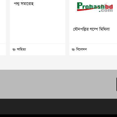
পদ্ম সমারোহ
যৌনপল্লির গল্পে মিথিলা
সাহিত্য
বিনোদন