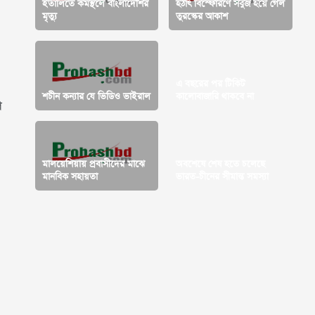
ইতালিতে কর্মস্থলে বাংলাদেশির
হঠাৎ বিস্ফোরণে সবুজ হয়ে গেল
মৃত্যু
তুরস্কের আকাশ
এ বছরের পর টিকিট
শচীন কন্যার যে ভিডিও ভাইরাল
কালোবাজারি থাকবে না
গ
মালয়েশিয়ায় প্রবাসীদের মাঝে
অবশেষে শেষ হতে চলেছে
মানবিক সহায়তা
ভারত-চীনের সীমান্ত সমস্যা