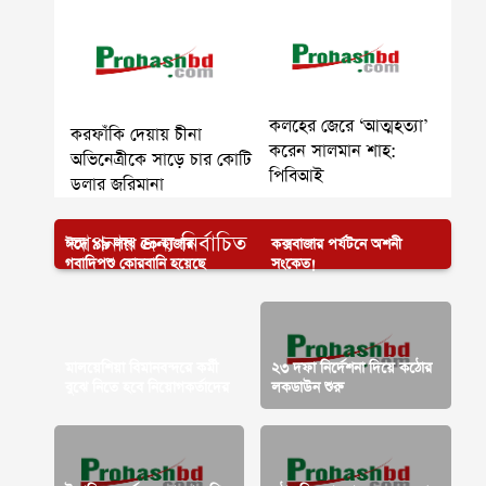
কলহের জেরে ‘আত্মহত্যা’
করফাঁকি দেয়ায় চীনা
করেন সালমান শাহ:
অভিনেত্রীকে সাড়ে চার কোটি
পিবিআই
ডলার জরিমানা
আপনার জন্য নির্বাচিত
ঈদে ৯৯ লাখ ৫০ হাজার
কক্সবাজার পর্যটনে অশনী
গবাদিপশু কোরবানি হয়েছে
সংকেত!
মালয়েশিয়া বিমানবন্দরে কর্মী
২৩ দফা নির্দেশনা দিয়ে কঠোর
বুঝে নিতে হবে নিয়োগকর্তাদের
লকডাউন শুরু