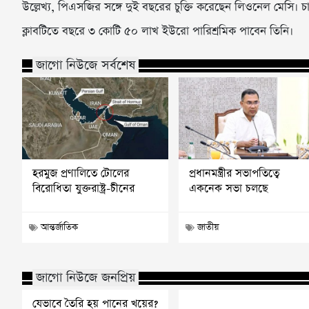
উল্লেখ্য, পিএসজির সঙ্গে দুই বছরের চুক্তি করেছেন লিওনেল মেসি
ক্লাবটিতে বছরে ৩ কোটি ৫০ লাখ ইউরো পারিশ্রমিক পাবেন তিনি।
জাগো নিউজে সর্বশেষ
হরমুজ প্রণালিতে টোলের
প্রধানমন্ত্রীর সভাপতিত্বে
বিরোধিতা যুক্তরাষ্ট্র-চীনের
একনেক সভা চলছে
আন্তর্জাতিক
জাতীয়
জাগো নিউজে জনপ্রিয়
যেভাবে তৈরি হয় পানের খয়ের?