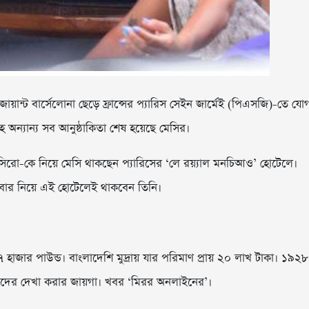
জায়ান্ট বার্সেলোনা ছেড়ে ফ্রান্সের প্যারিস সেইন জার্মেই (পিএসজি)-তে যো
িসহ অন্যান্য সব আনুষ্ঠাকিতা শেষ হয়েছে মেসির।
ও সিরো-কে নিয়ে মেসি থাকছেন প্যারিসের ‘লে রয়্যাল মনচিআও’ হোটেলে।
রিবার নিয়ে এই হোটেলেই থাকবেন তিনি।
৭ হাজার পাউন্ড। বাংলাদেশি মুদ্রায় যার পরিমাণ প্রায় ২০ লাখ টাকা। ১৯২৮
ধিজীবীদের দেখা করার জায়গা। খবর ‘মিরর অনলাইনের’।