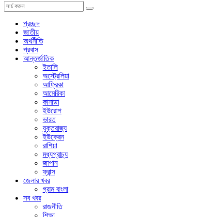
প্রচ্ছদ
জাতীয়
অর্থনীতি
প্রবাস
আন্তর্জাতিক
ইতালি
অস্ট্রেলিয়া
আফ্রিকা
আমেরিকা
কানাডা
ইউরোপ
ভারত
যুক্তরাজ্য
ইউক্রেন
রাশিয়া
মধ্যপ্রাচ্য
জাপান
ফ্রান্স
জেলার খবর
গ্রাম বাংলা
সব খবর
রাজনীতি
শিক্ষা