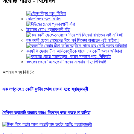
সর্বোচ্চ পঠিত - বিনোদন
যৌনপল্লির গল্পে মিথিলা
টাইমের চোখে প্রভাবশালী যাঁরা
কম বয়সী ছেলে-মেয়েদের দিয়ে পর্ন সিনেমা বানাতেন এই নায়িকা!
করফাঁকি দেয়ায় চীনা অভিনেত্রীকে সাড়ে চার কোটি ডলার জরিমানা
কলহের জেরে ‘আত্মহত্যা’ করেন সালমান শাহ: পিবিআই
আপনার জন্য নির্বাচিত
এক সপ্তাহে ১ কোটি বুস্টার ডোজ দেওয়া হবে: স্বাস্থ্যমন্ত্রী
বৈশ্বিক জ্বালানি বাজারে কারও বিরুদ্ধে কাজ করছে না রাশিয়া