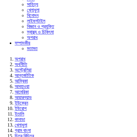
সাহিত্য
খেলাধুলা
বিনোদন
লাইফস্টাইল
বিজ্ঞান ও প্রযুক্তি
স্বাস্থ্য ও চিকিৎসা
অপরাধ
সম্পাদকীয়
মতামত
অপরাধ
অর্থনীতি
অস্ট্রেলিয়া
আন্তর্জাতিক
আফ্রিকা
আবহাওয়া
আমেরিকা
আয়ারল্যান্ড
ইউক্রেন
ইউরোপ
ইতালি
কানাডা
খেলাধুলা
গ্রাম বাংলা
চিত্র বিচিত্র