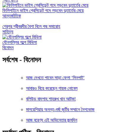
ফিলিপাইনে ভাইস প্রেসিডেন্ট পদে লড়বেন দুতার্তের মেয়ে
আন্তর্জাতিক
শেরপুর শ্রীবরদীর বৈশা বিলে পদ্ম সমারোহ
সাহিত্য
যৌনপল্লির গল্পে মিথিলা
বিনোদন
সর্বশেষ - বিনোদন
আজ দেখতে পাবেন সাড়া ফেলা ‘সিনপাট’
আবারও বিয়ে করেছেন গায়ক নোবেল
বলিউড বাদশাহ শাহরুখ খান আটক!
মালয়েশিয়ায় অনন্ত-বর্ষা জুটির সম্মানে নৈশভোজ
আজ বরেণ্য এই অভিনেতার জন্মদিন