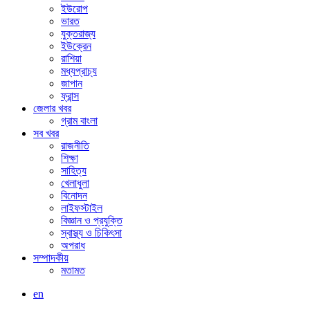
ইউরোপ
ভারত
যুক্তরাজ্য
ইউক্রেন
রাশিয়া
মধ্যপ্রাচ্য
জাপান
ফ্রান্স
জেলার খবর
গ্রাম বাংলা
সব খবর
রাজনীতি
শিক্ষা
সাহিত্য
খেলাধুলা
বিনোদন
লাইফস্টাইল
বিজ্ঞান ও প্রযুক্তি
স্বাস্থ্য ও চিকিৎসা
অপরাধ
সম্পাদকীয়
মতামত
en