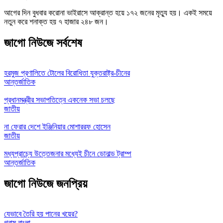
আগের দিন বুধবার করোনা ভাইরাসে আক্রান্ত হয়ে ১৭২ জনের মৃত্যু হয়। একই সময়ে
নতুন করে শনাক্ত হয় ৭ হাজার ২৪৮ জন।
জাগো নিউজে সর্বশেষ
হরমুজ প্রণালিতে টোলের বিরোধিতা যুক্তরাষ্ট্র-চীনের
আন্তর্জাতিক
প্রধানমন্ত্রীর সভাপতিত্বে একনেক সভা চলছে
জাতীয়
না ফেরার দেশে ইঞ্জিনিয়ার মোশাররফ হোসেন
জাতীয়
মধ্যপ্রাচ্যে উত্তেজনার মধ্যেই চীনে ডোনাল্ড ট্রাম্প
আন্তর্জাতিক
জাগো নিউজে জনপ্রিয়
যেভাবে তৈরি হয় পানের খয়ের?
গ্রাম বাংলা