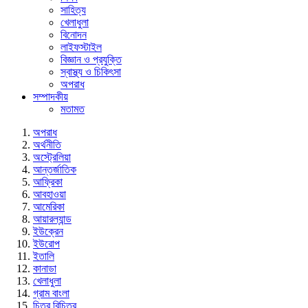
সাহিত্য
খেলাধুলা
বিনোদন
লাইফস্টাইল
বিজ্ঞান ও প্রযুক্তি
স্বাস্থ্য ও চিকিৎসা
অপরাধ
সম্পাদকীয়
মতামত
অপরাধ
অর্থনীতি
অস্ট্রেলিয়া
আন্তর্জাতিক
আফ্রিকা
আবহাওয়া
আমেরিকা
আয়ারল্যান্ড
ইউক্রেন
ইউরোপ
ইতালি
কানাডা
খেলাধুলা
গ্রাম বাংলা
চিত্র বিচিত্র