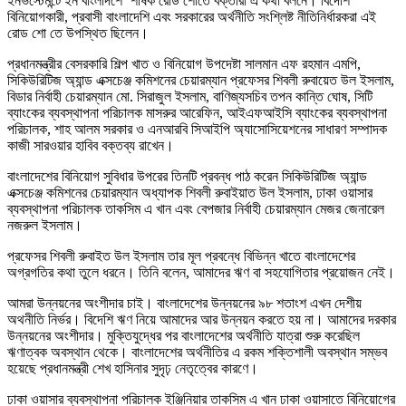
ইনভস্টেমন্টে ইন বাংলাদশে’ র্শীষক রোড শোতে বক্তারা এ কথা বলনে। বিদেশি
বিনিয়োগকারী, প্রবাসী বাংলাদেশি এবং সরকারের অর্থনীতি সংশ্লিষ্ট নীতিনির্ধারকরা এই
রোড শো তে উপস্থিত ছিলেন।
প্রধানমন্ত্রীর বেসরকারি শিল্প খাত ও বিনিয়োগ উপদেষ্টা সালমান এফ রহমান এমপি,
সিকিউরিটিজ অ্যান্ড এক্সচেঞ্জ কমিশনের চেয়ারম্যান প্রফেসর শিবলী রুবায়েত উল ইসলাম,
বিডার নির্বাহী চেয়ারম্যান মো. সিরাজুল ইসলাম, বাণিজ্যসচিব তপন কান্তি ঘোষ, সিটি
ব্যাংকের ব্যবস্থাপনা পরিচালক মাসরুর আরেফিন, আইএফআইসি ব্যাংকের ব্যবস্থাপনা
পরিচালক, শাহ আলম সরকার ও এনআরবি সিআইপি অ্যাসোসিয়েশনের সাধারণ সম্পাদক
কাজী সারওয়ার হাবিব বক্তব্য রাখেন।
বাংলাদেশের বিনিয়োগ সুবিধার উপরের তিনটি প্রবন্ধ পাঠ করেন সিকিউরিটিজ অ্যান্ড
এক্সচেঞ্জ কমিশনের চেয়ারম্যান অধ্যাপক শিবলী রুবাইয়াত উল ইসলাম, ঢাকা ওয়াসার
ব্যবস্থাপনা পরিচালক তাকসিম এ খান এবং বেপজার নির্বাহী চেয়ারম্যান মেজর জেনারেল
নজরুল ইসলাম।
প্রফেসর শিবলী রুবাইত উল ইসলাম তার মূল প্রবন্ধে বিভিন্ন খাতে বাংলাদেশের
অগ্রগতির কথা তুলে ধরনে। তিনি বলেন, আমাদের ঋণ বা সহযোগিতার প্রয়োজন নেই।
আমরা উন্নয়নের অংশীদার চাই। বাংলাদেশের উন্নয়নের ৯৮ শতাংশ এখন দেশীয়
অথনীতি নির্ভর। বিদেশি ঋণ নিয়ে আমাদের আর উন্নয়ন করতে হয় না। আমাদের দরকার
উন্নয়নের অংশীদার। মুক্তিযুদ্ধের পর বাংলাদেশের অর্থনীতি যাত্রা শুরু করেছিল
ঋণাত্বক অবস্থান থেকে। বাংলাদেশের অর্থনীতির এ রকম শক্তিশালী অবস্থান সম্ভব
হয়েছে প্রধানমন্ত্রী শেখ হাসিনার সুদৃঢ় নেতৃত্বের কারণে।
ঢাকা ওয়াসার ব্যবস্থাপনা পরিচালক ইঞ্জিনিয়ার তাকসিম এ খান ঢাকা ওয়াসাতে বিনিয়োগের