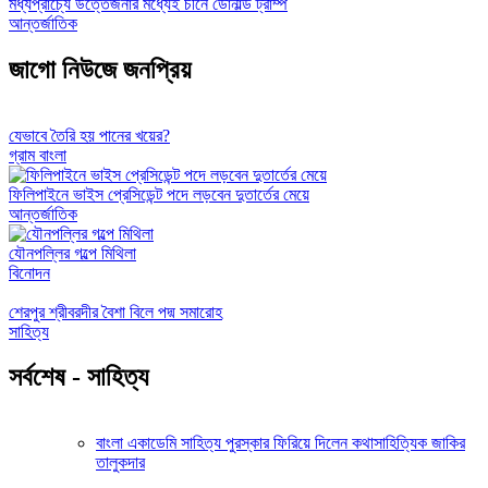
মধ্যপ্রাচ্যে উত্তেজনার মধ্যেই চীনে ডোনাল্ড ট্রাম্প
আন্তর্জাতিক
জাগো নিউজে জনপ্রিয়
যেভাবে তৈরি হয় পানের খয়ের?
গ্রাম বাংলা
ফিলিপাইনে ভাইস প্রেসিডেন্ট পদে লড়বেন দুতার্তের মেয়ে
আন্তর্জাতিক
যৌনপল্লির গল্পে মিথিলা
বিনোদন
শেরপুর শ্রীবরদীর বৈশা বিলে পদ্ম সমারোহ
সাহিত্য
সর্বশেষ - সাহিত্য
বাংলা একাডেমি সাহিত্য পুরস্কার ফিরিয়ে দিলেন কথাসাহিত্যিক জাকির
তালুকদার