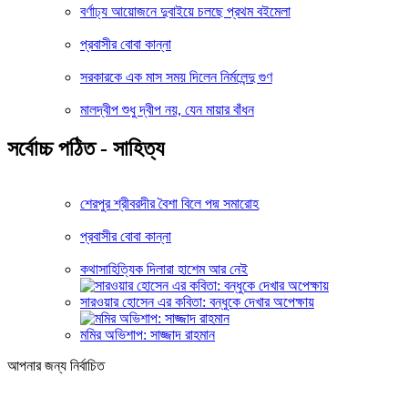
বর্ণাঢ্য আয়োজনে দুবাইয়ে চলছে প্রথম বইমেলা
প্রবাসীর বোবা কান্না
সরকারকে এক মাস সময় দিলেন নির্মলেন্দু গুণ
মালদ্বীপ শুধু দ্বীপ নয়, যেন মায়ার বাঁধন
সর্বোচ্চ পঠিত - সাহিত্য
শেরপুর শ্রীবরদীর বৈশা বিলে পদ্ম সমারোহ
প্রবাসীর বোবা কান্না
কথাসাহিত্যিক দিলারা হাশেম আর নেই
সারওয়ার হোসেন এর কবিতা: বন্ধুকে দেখার অপেক্ষায়
মমির অভিশাপ: সাজ্জাদ রাহমান
আপনার জন্য নির্বাচিত