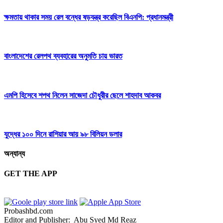
ক্ষমতায় থাকার সময় রেল বন্ধের ষড়যন্ত্র করেছিল বিএনপি: প্রধানমন্ত্রী
বাংলাদেশের রেলপথ ব্যবহারের অনুমতি চায় ভারত
এমপি হিসেবে শপথ নিলেন সাজেদা চৌধুরীর ছেলে শাহদাব আকবর
যুদ্ধের ১০০ দিনে রাশিয়ার আয় ৯৮ বিলিয়ন ডলার
অন্যান্য
GET THE APP
Probashbd.com
Editor and Publisher: Abu Syed Md Reaz