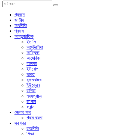
প্রচ্ছদ
জাতীয়
অর্থনীতি
প্রবাস
আন্তর্জাতিক
ইতালি
অস্ট্রেলিয়া
আফ্রিকা
আমেরিকা
কানাডা
ইউরোপ
ভারত
যুক্তরাজ্য
ইউক্রেন
রাশিয়া
মধ্যপ্রাচ্য
জাপান
ফ্রান্স
জেলার খবর
গ্রাম বাংলা
সব খবর
রাজনীতি
শিক্ষা