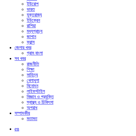
ইউরোপ
ভারত
যুক্তরাজ্য
ইউক্রেন
রাশিয়া
মধ্যপ্রাচ্য
জাপান
ফ্রান্স
জেলার খবর
গ্রাম বাংলা
সব খবর
রাজনীতি
শিক্ষা
সাহিত্য
খেলাধুলা
বিনোদন
লাইফস্টাইল
বিজ্ঞান ও প্রযুক্তি
স্বাস্থ্য ও চিকিৎসা
অপরাধ
সম্পাদকীয়
মতামত
en