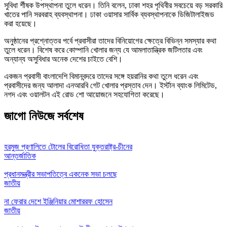
সুবিধা র্শীষক উপস্থাপনা তুলে ধরেন। তিনি বলেন, ঢাকা শহর পৃথিবীর সবচেয়ে বড় সরকারি
খাতের পানি সরবরাহ ব্যবস্থাপনা। ঢাকা ওয়াসার সার্বিক ব্যবস্থাপনাকে ডিজিটালাইজড
করা হয়েছে।
অনুষ্ঠানের প্রশ্নোত্তর পর্বে প্রবাসীরা তাদের বিনিয়োগের ক্ষেত্রে বিভিন্ন সমস্যার কথা
তুলে ধরেন। বিশেষ করে কোম্পানি খোলার জন্য যে আমলাতান্ত্রিক জটিলতার এবং
অন্যান্য অসুবিধার অনেক দেশের চাইতে বেশি।
একজন প্রবাসী বাংলাদেশি বিমানবন্দরে তাদের সঙ্গে হয়রানির কথা তুলে ধরেন এবং
প্রবাসীদের জন্য আলাদা এনআরবি গেট খোলার প্রস্তাব দেন। ইর্স্টান ব্যাংক লিমিটেড,
নগদ এবং ওয়ালটন এই রোড শো আয়োজনে সহযোগিতা করেছে।
জাগো নিউজে সর্বশেষ
হরমুজ প্রণালিতে টোলের বিরোধিতা যুক্তরাষ্ট্র-চীনের
আন্তর্জাতিক
প্রধানমন্ত্রীর সভাপতিত্বে একনেক সভা চলছে
জাতীয়
না ফেরার দেশে ইঞ্জিনিয়ার মোশাররফ হোসেন
জাতীয়