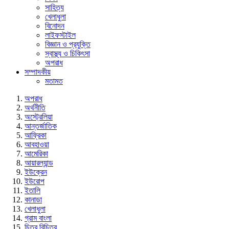
সাহিত্য
খেলাধুলা
বিনোদন
লাইফস্টাইল
বিজ্ঞান ও প্রযুক্তি
স্বাস্থ্য ও চিকিৎসা
অপরাধ
সম্পাদকীয়
মতামত
অপরাধ
অর্থনীতি
অস্ট্রেলিয়া
আন্তর্জাতিক
আফ্রিকা
আবহাওয়া
আমেরিকা
আয়ারল্যান্ড
ইউক্রেন
ইউরোপ
ইতালি
কানাডা
খেলাধুলা
গ্রাম বাংলা
চিত্র বিচিত্র