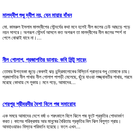
মালদ্বীপ শুধু দ্বীপ নয়, যেন মায়ার বাঁধন
মো. কামরুল ইসলাম মালদ্বীপের সৌন্দর্যের কথা মনে হলেই নীল জলের ঢেউ আছড়ে পড়ে
নয়ন সাগরে। অপরূপ সৌন্দর্য আসলে কত অপরূপ তা মালদ্বীপের নীল জলের স্পর্শ না
পেলে বোঝাই যাবে না।…
নীল গোলাপ, প্রজাপতির ডানায়: কবি মিন্টু সারেং
তোমার উপত্যকা জুড়ে কেবলই ঝড় চন্দ্রিমালোকের বিস্তির্ন প্রান্তর শুধু তোমাকে চায়।
প্রজাপতির নীল পাখায় নীল গোলাপ পাপড়ী মেলেছে, ছুঁয়ে যাওয়া লজ্জ্বাবতীর শাখায়, শরমে
মরেছে কোথায় সে লুকায়। মনে পড়ে, আমাদের…
শেরপুর শ্রীবরদীর বৈশা বিলে পদ্ম সমারোহ
এক সময়ে আমাদের দেশে বর্ষা ও শরৎকালে বিলে ঝিলে পদ্ম ফুটে প্রকৃতির শোভাবর্ধণ
করত। কালের পরিক্রমায় আর মানুষের বৈরিতায় প্রকৃতির বিল ঝিল বিলুপ্ত প্রায়।
আবহাওয়ারও বিস্তর পরিবর্তন হয়েছে। ফলে এখন…