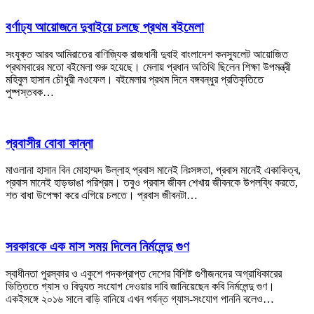
বর্ণাঢ্য আয়োজনে দুবাইয়ে চলছে প্রথম বইমেলা
সংযুক্ত আরব আমিরাতের বাণিজ্যিক রাজধানী দুবাই বাংলাদেশ কনস্যুলেট আয়োজিত
প্রথমবারের মতো বইমেলা শুরু হয়েছে। মেলায় প্রধান অতিথি ছিলেন শিক্ষা উপমন্ত্রী
মহিবুল হাসান চৌধুরী নওফেল। বইমেলার প্রথম দিনে বঙ্গবন্ধুর প্রতিকৃতিতে
পুষ্পস্তবক…
প্রবাসীর বোবা কান্না
মাওলানা হাসান বিন মোহাম্মদ উল্লাহ প্রবাস মানেই নিঃসঙ্গতা, প্রবাস মানেই একাকিত্ব,
প্রবাস মানেই হাড়ভাঙা পরিশ্রম। তবুও প্রবাস জীবন শেখায় জীবনকে উপলব্ধি করতে,
শত বাধা উপেক্ষা করে এগিয়ে চলতে। প্রবাস জীবনটা…
সরকারকে এক মাস সময় দিলেন নির্মলেন্দু গুণ
স্বাধীনতা পুরস্কার ও একুশে পদকপ্রাপ্ত দেশের বিশিষ্ট গুণীজনদের অগ্রাধিকারের
ভিত্তিতে গ্যাস ও বিদ্যুত সংযোগ দেওয়ার দাবি জানিয়েছেন কবি নির্মলেন্দু গুণ।
একইসঙ্গে ২০১৬ সালে বাড়ি বানিয়ে এখন পর্যন্ত গ্যাস-সংযোগ পাননি বলেও…