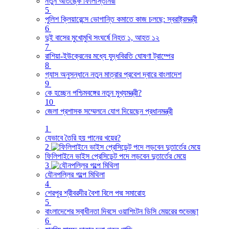
নতুন আতঙ্কে ফিলিস্তিনিরা
5
পুলিশ ক্লিয়ারেন্সে ভোগান্তি কমাতে কাজ চলছে: স্বরাষ্ট্রমন্ত্রী
6
দুই বাসের মুখোমুখি সংঘর্ষে নিহত ১, আহত ১২
7
রাশিয়া-ইউক্রেনের মধ্যে যুদ্ধবিরতি ঘোষণা ট্রাম্পের
8
গ্যাস অনুসন্ধানে নতুন মাত্রার প্রবেশ দ্বারে বাংলাদেশ
9
কে হচ্ছেন পশ্চিমবঙ্গের নতুন মুখ্যমন্ত্রী?
10
জেলা প্রশাসক সম্মেলনে যোগ দিয়েছেন প্রধানমন্ত্রী
1
যেভাবে তৈরি হয় পানের খয়ের?
2
ফিলিপাইনে ভাইস প্রেসিডেন্ট পদে লড়বেন দুতার্তের মেয়ে
3
যৌনপল্লির গল্পে মিথিলা
4
শেরপুর শ্রীবরদীর বৈশা বিলে পদ্ম সমারোহ
5
বাংলাদেশের স্বাধীনতা দিবসে ওয়াশিংটন ডিসি মেয়রের শুভেচ্ছা
6