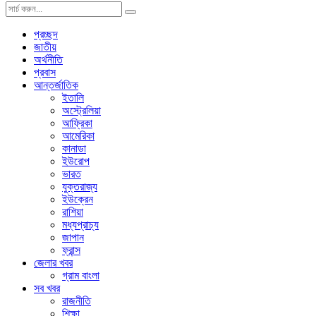
প্রচ্ছদ
জাতীয়
অর্থনীতি
প্রবাস
আন্তর্জাতিক
ইতালি
অস্ট্রেলিয়া
আফ্রিকা
আমেরিকা
কানাডা
ইউরোপ
ভারত
যুক্তরাজ্য
ইউক্রেন
রাশিয়া
মধ্যপ্রাচ্য
জাপান
ফ্রান্স
জেলার খবর
গ্রাম বাংলা
সব খবর
রাজনীতি
শিক্ষা