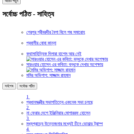
আরও পড়ুন
সর্বোচ্চ পঠিত - সাহিত্য
শেরপুর শ্রীবরদীর বৈশা বিলে পদ্ম সমারোহ
প্রবাসীর বোবা কান্না
কথাসাহিত্যিক দিলারা হাশেম আর নেই
সারওয়ার হোসেন এর কবিতা: বন্ধুকে দেখার অপেক্ষায়
মমির অভিশাপ: সাজ্জাদ রাহমান
সর্বশেষ
সর্বোচ্চ পঠিত
1
প্রধানমন্ত্রীর সভাপতিত্বে একনেক সভা চলছে
2
না ফেরার দেশে ইঞ্জিনিয়ার মোশাররফ হোসেন
3
মধ্যপ্রাচ্যে উত্তেজনার মধ্যেই চীনে ডোনাল্ড ট্রাম্প
4