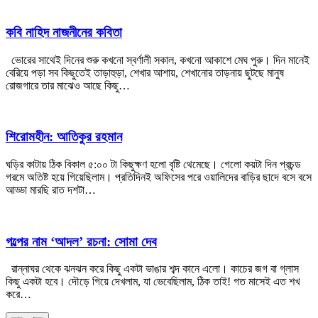
কবি নাহিদ নাজনীনের কবিতা
ভোরের সাথেই দিনের শুরু কখনো স্বর্ণালী সকাল, কখনো আকাশে মেঘ পুরু। দিন মানেই
বেরিয়ে পড়া সব কিছুতেই তাড়াহুড়া, শেখার আশায়, শেখানোর তাড়নায় ছুটছে মানুষ
রোজগারে তার মাঝেও আছে কিছু…
শিরোমহীন: আতিকুর রহমান
ঘড়ির কাটায় ঠিক বিকাল ৫:০০ টা কিছুক্ষণ হলো বৃষ্টি থেমেছে। গেলো কয়টা দিন প্রচন্ড
গরমে অতিষ্ট হয়ে গিয়েছিলাম। প্রতিদিনই অফিসের পরে ওয়ালিদের বাড়ির ছাদে বসে বসে
আড্ডা মারছি রাত দশটা…
গল্পের নাম ‘আদল’ রচনা: সোমা দেব
রান্নাঘর থেকে ঝনঝন করে কিছু একটা ভাঙার শব্দ কানে এলো। কাচের জগ বা গ্লাস
কিছু একটা হবে। দৌড়ে গিয়ে দেখলাম, যা ভেবেছিলাম, ঠিক তাই! গত মাসেই এত শখ
করে…