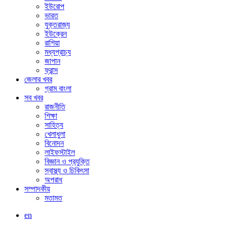
ইউরোপ
ভারত
যুক্তরাজ্য
ইউক্রেন
রাশিয়া
মধ্যপ্রাচ্য
জাপান
ফ্রান্স
জেলার খবর
গ্রাম বাংলা
সব খবর
রাজনীতি
শিক্ষা
সাহিত্য
খেলাধুলা
বিনোদন
লাইফস্টাইল
বিজ্ঞান ও প্রযুক্তি
স্বাস্থ্য ও চিকিৎসা
অপরাধ
সম্পাদকীয়
মতামত
en