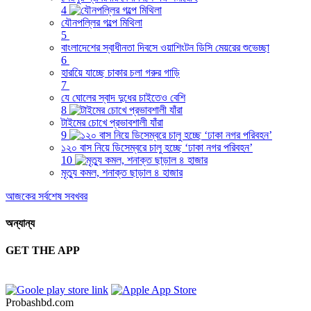
4
যৌনপল্লির গল্পে মিথিলা
5
বাংলাদেশের স্বাধীনতা দিবসে ওয়াশিংটন ডিসি মেয়রের শুভেচ্ছা
6
হারয়িে যাচ্ছে চাকার চলা গরুর গাড়ি
7
যে ঘোলের স্বাদ দুধের চাইতেও বেশি
8
টাইমের চোখে প্রভাবশালী যাঁরা
9
১২০ বাস নিয়ে ডিসেম্বরে চালু হচ্ছে ‘ঢাকা নগর পরিবহন’
10
মৃত্যু কমল, শনাক্ত ছাড়াল ৪ হাজার
আজকের সর্বশেষ সবখবর
অন্যান্য
GET THE APP
Probashbd.com