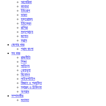
আমেরিকা
কানাডা
ইউরোপ
ভারত
যুক্তরাজ্য
ইউক্রেন
রাশিয়া
মধ্যপ্রাচ্য
জাপান
ফ্রান্স
জেলার খবর
গ্রাম বাংলা
সব খবর
রাজনীতি
শিক্ষা
সাহিত্য
খেলাধুলা
বিনোদন
লাইফস্টাইল
বিজ্ঞান ও প্রযুক্তি
স্বাস্থ্য ও চিকিৎসা
অপরাধ
সম্পাদকীয়
মতামত