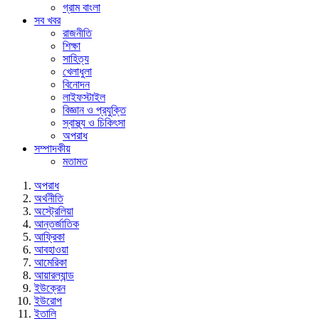
গ্রাম বাংলা
সব খবর
রাজনীতি
শিক্ষা
সাহিত্য
খেলাধুলা
বিনোদন
লাইফস্টাইল
বিজ্ঞান ও প্রযুক্তি
স্বাস্থ্য ও চিকিৎসা
অপরাধ
সম্পাদকীয়
মতামত
অপরাধ
অর্থনীতি
অস্ট্রেলিয়া
আন্তর্জাতিক
আফ্রিকা
আবহাওয়া
আমেরিকা
আয়ারল্যান্ড
ইউক্রেন
ইউরোপ
ইতালি