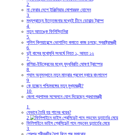
2
না ফেরার দেশে ইঞ্জিনিয়ার মোশাররফ হোসেন
3
মধ্যপ্রাচ্যে উত্তেজনার মধ্যেই চীনে ডোনাল্ড ট্রাম্প
4
নতুন আতঙ্কে ফিলিস্তিনিরা
5
পুলিশ ক্লিয়ারেন্সে ভোগান্তি কমাতে কাজ চলছে: স্বরাষ্ট্রমন্ত্রী
6
দুই বাসের মুখোমুখি সংঘর্ষে নিহত ১, আহত ১২
7
রাশিয়া-ইউক্রেনের মধ্যে যুদ্ধবিরতি ঘোষণা ট্রাম্পের
8
গ্যাস অনুসন্ধানে নতুন মাত্রার প্রবেশ দ্বারে বাংলাদেশ
9
কে হচ্ছেন পশ্চিমবঙ্গের নতুন মুখ্যমন্ত্রী?
10
জেলা প্রশাসক সম্মেলনে যোগ দিয়েছেন প্রধানমন্ত্রী
1
যেভাবে তৈরি হয় পানের খয়ের?
2
ফিলিপাইনে ভাইস প্রেসিডেন্ট পদে লড়বেন দুতার্তের মেয়ে
3
শেরপুর শ্রীবরদীর বৈশা বিলে পদ্ম সমারোহ