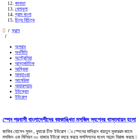
কানাডা
খেলাধুলা
গ্রাম বাংলা
চিত্র বিচিত্র
/
ফ্রান্স
/
অপরাধ
অর্থনীতি
অস্ট্রেলিয়া
আন্তর্জাতিক
আফ্রিকা
আবহাওয়া
আমেরিকা
আয়ারল্যান্ড
ইউক্রেন
ইউরোপ
স্পেন প্রবাসী বাংলাদেশীদের বহুকাঙ্খিত মসজিদ স্বপ্নের বাস্তবায়ন হলো
জাকির হোসেন সুমন , ব্যাুরো চীফ ইউরোপ ঃ স্পেনের মাদ্রিদে বায়তুল মুকাররম জামে
মসজিদ এক মিলিয়ন ৩০ হাজার ইউরো ব্যয়ে ক্রয়ে মুসল্লিদের মধ্যে আনন্দ বিরাজ করছে |