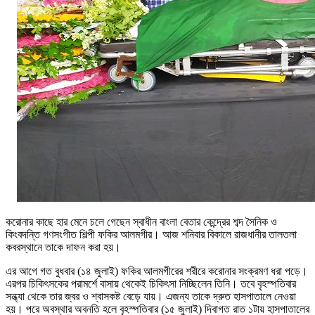
করোনার কাছে হার মেনে চলে গেছেন স্বাধীন বাংলা বেতার কেন্দ্রের শব্দ সৈনিক ও
কিংবদন্তি গণসংগীত শিল্পী ফকির আলমগীর। আজ শনিবার বিকালে রাজধানীর তালতলা
কবরস্থানে তাকে দাফন করা হয়।
এর আগে গত বুধবার (১৪ জুলাই) ফকির আলমগীরের শরীরে করোনার সংক্রমণ ধরা পড়ে।
এরপর চিকিৎসকের পরামর্শে বাসায় থেকেই চিকিৎসা নিচ্ছিলেন তিনি। তবে বৃহস্পতিবার
সন্ধ্যা থেকে তার জ্বর ও শ্বাসকষ্ট বেড়ে যায়। এজন্য তাকে দ্রুত হাসপাতালে নেওয়া
হয়। পরে অবস্থার অবনতি হলে বৃহস্পতিবার (১৫ জুলাই) দিবাগত রাত ১টায় হাসপাতালের