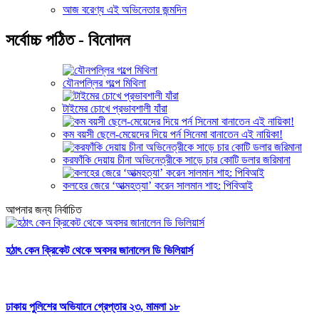
আজ বরেণ্য এই অভিনেতার জন্মদিন
সর্বোচ্চ পঠিত - বিনোদন
যৌনপল্লির গল্পে মিথিলা
টাইমের চোখে প্রভাবশালী যাঁরা
কম বয়সী ছেলে-মেয়েদের দিয়ে পর্ন সিনেমা বানাতেন এই নায়িকা!
করফাঁকি দেয়ায় চীনা অভিনেত্রীকে সাড়ে চার কোটি ডলার জরিমানা
কলহের জেরে ‘আত্মহত্যা’ করেন সালমান শাহ: পিবিআই
আপনার জন্য নির্বাচিত
হঠাৎ কেন ক্রিকেট থেকে অবসর জানালেন ডি ভিলিয়ার্স
ঢাকায় পুলিশের অভিযানে গ্রেপ্তার ২৩, মামলা ১৮