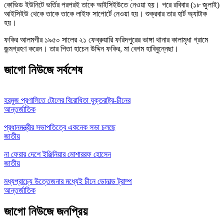
কোভিড ইউনিটে ভর্তির পরপরই তাকে আইসিইউতে নেওয়া হয়। পরে রবিবার (১৮ জুলাই)
আইসিইউ থেকে তাকে তাকে লাইফ সাপোর্টে নেওয়া হয়। শুক্রবার তার হার্ট অ্যাটাক
হয়।
ফকির আলমগীর ১৯৫০ সালের ২১ ফেব্রুয়ারি ফরিদপুরের ভাঙ্গা থানার কালামৃধা গ্রামে
জন্মগ্রহণ করেন। তার পিতা হাচেন উদ্দিন ফকির, মা বেগম হাবিবুন্নেছা।
জাগো নিউজে সর্বশেষ
হরমুজ প্রণালিতে টোলের বিরোধিতা যুক্তরাষ্ট্র-চীনের
আন্তর্জাতিক
প্রধানমন্ত্রীর সভাপতিত্বে একনেক সভা চলছে
জাতীয়
না ফেরার দেশে ইঞ্জিনিয়ার মোশাররফ হোসেন
জাতীয়
মধ্যপ্রাচ্যে উত্তেজনার মধ্যেই চীনে ডোনাল্ড ট্রাম্প
আন্তর্জাতিক
জাগো নিউজে জনপ্রিয়