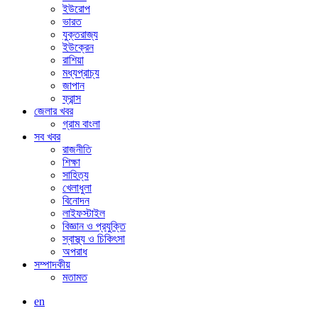
ইউরোপ
ভারত
যুক্তরাজ্য
ইউক্রেন
রাশিয়া
মধ্যপ্রাচ্য
জাপান
ফ্রান্স
জেলার খবর
গ্রাম বাংলা
সব খবর
রাজনীতি
শিক্ষা
সাহিত্য
খেলাধুলা
বিনোদন
লাইফস্টাইল
বিজ্ঞান ও প্রযুক্তি
স্বাস্থ্য ও চিকিৎসা
অপরাধ
সম্পাদকীয়
মতামত
en