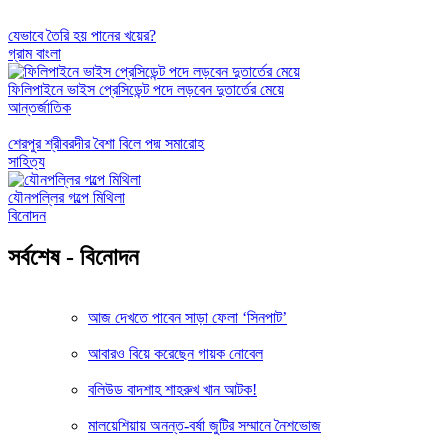
যেভাবে তৈরি হয় পানের খয়ের?
গ্রাম বাংলা
ফিলিপাইনে ভাইস প্রেসিডেন্ট পদে লড়বেন দুতার্তের মেয়ে
আন্তর্জাতিক
শেরপুর শ্রীবরদীর বৈশা বিলে পদ্ম সমারোহ
সাহিত্য
যৌনপল্লির গল্পে মিথিলা
বিনোদন
সর্বশেষ - বিনোদন
আজ দেখতে পাবেন সাড়া ফেলা ‘সিনপাট’
আবারও বিয়ে করেছেন গায়ক নোবেল
বলিউড বাদশাহ শাহরুখ খান আটক!
মালয়েশিয়ায় অনন্ত-বর্ষা জুটির সম্মানে নৈশভোজ