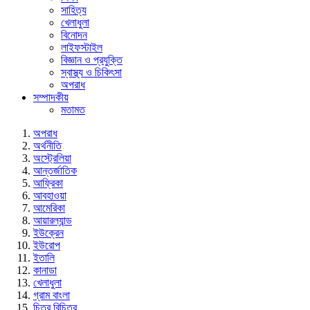
সাহিত্য
খেলাধুলা
বিনোদন
লাইফস্টাইল
বিজ্ঞান ও প্রযুক্তি
স্বাস্থ্য ও চিকিৎসা
অপরাধ
সম্পাদকীয়
মতামত
অপরাধ
অর্থনীতি
অস্ট্রেলিয়া
আন্তর্জাতিক
আফ্রিকা
আবহাওয়া
আমেরিকা
আয়ারল্যান্ড
ইউক্রেন
ইউরোপ
ইতালি
কানাডা
খেলাধুলা
গ্রাম বাংলা
চিত্র বিচিত্র