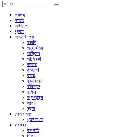
প্রচ্ছদ
জাতীয়
অর্থনীতি
প্রবাস
আন্তর্জাতিক
ইতালি
অস্ট্রেলিয়া
আফ্রিকা
আমেরিকা
কানাডা
ইউরোপ
ভারত
যুক্তরাজ্য
ইউক্রেন
রাশিয়া
মধ্যপ্রাচ্য
জাপান
ফ্রান্স
জেলার খবর
গ্রাম বাংলা
সব খবর
রাজনীতি
শিক্ষা