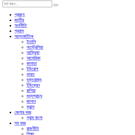
প্রচ্ছদ
জাতীয়
অর্থনীতি
প্রবাস
আন্তর্জাতিক
ইতালি
অস্ট্রেলিয়া
আফ্রিকা
আমেরিকা
কানাডা
ইউরোপ
ভারত
যুক্তরাজ্য
ইউক্রেন
রাশিয়া
মধ্যপ্রাচ্য
জাপান
ফ্রান্স
জেলার খবর
গ্রাম বাংলা
সব খবর
রাজনীতি
শিক্ষা