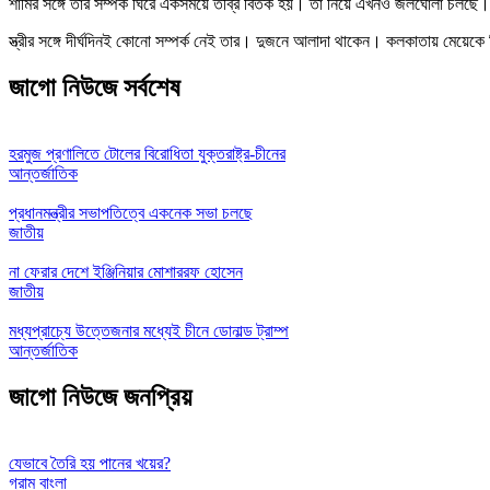
শামির সঙ্গে তার সম্পর্ক ঘিরে একসময়ে তীব্র বিতর্ক হয়। তা নিয়ে এখনও জলঘোলা চলছ
স্ত্রীর সঙ্গে দীর্ঘদিনই কোনো সম্পর্ক নেই তার। দুজনে আলাদা থাকেন। কলকাতায় মেয়ে
জাগো নিউজে সর্বশেষ
হরমুজ প্রণালিতে টোলের বিরোধিতা যুক্তরাষ্ট্র-চীনের
আন্তর্জাতিক
প্রধানমন্ত্রীর সভাপতিত্বে একনেক সভা চলছে
জাতীয়
না ফেরার দেশে ইঞ্জিনিয়ার মোশাররফ হোসেন
জাতীয়
মধ্যপ্রাচ্যে উত্তেজনার মধ্যেই চীনে ডোনাল্ড ট্রাম্প
আন্তর্জাতিক
জাগো নিউজে জনপ্রিয়
যেভাবে তৈরি হয় পানের খয়ের?
গ্রাম বাংলা