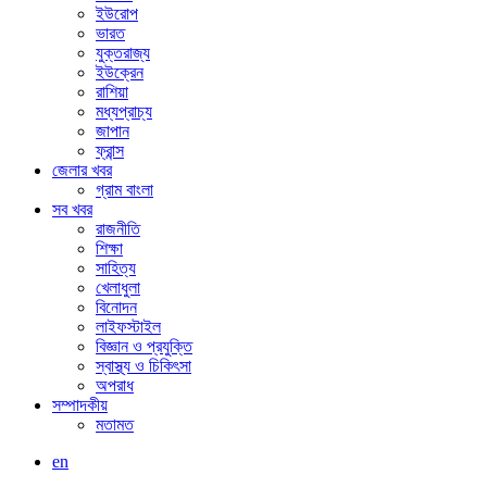
ইউরোপ
ভারত
যুক্তরাজ্য
ইউক্রেন
রাশিয়া
মধ্যপ্রাচ্য
জাপান
ফ্রান্স
জেলার খবর
গ্রাম বাংলা
সব খবর
রাজনীতি
শিক্ষা
সাহিত্য
খেলাধুলা
বিনোদন
লাইফস্টাইল
বিজ্ঞান ও প্রযুক্তি
স্বাস্থ্য ও চিকিৎসা
অপরাধ
সম্পাদকীয়
মতামত
en