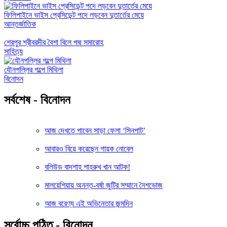
ফিলিপাইনে ভাইস প্রেসিডেন্ট পদে লড়বেন দুতার্তের মেয়ে
আন্তর্জাতিক
শেরপুর শ্রীবরদীর বৈশা বিলে পদ্ম সমারোহ
সাহিত্য
যৌনপল্লির গল্পে মিথিলা
বিনোদন
সর্বশেষ - বিনোদন
আজ দেখতে পাবেন সাড়া ফেলা ‘সিনপাট’
আবারও বিয়ে করেছেন গায়ক নোবেল
বলিউড বাদশাহ শাহরুখ খান আটক!
মালয়েশিয়ায় অনন্ত-বর্ষা জুটির সম্মানে নৈশভোজ
আজ বরেণ্য এই অভিনেতার জন্মদিন
সর্বোচ্চ পঠিত - বিনোদন