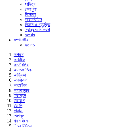
সাহিত্য
খেলাধুলা
বিনোদন
লাইফস্টাইল
বিজ্ঞান ও প্রযুক্তি
স্বাস্থ্য ও চিকিৎসা
অপরাধ
সম্পাদকীয়
মতামত
অপরাধ
অর্থনীতি
অস্ট্রেলিয়া
আন্তর্জাতিক
আফ্রিকা
আবহাওয়া
আমেরিকা
আয়ারল্যান্ড
ইউক্রেন
ইউরোপ
ইতালি
কানাডা
খেলাধুলা
গ্রাম বাংলা
চিত্র বিচিত্র