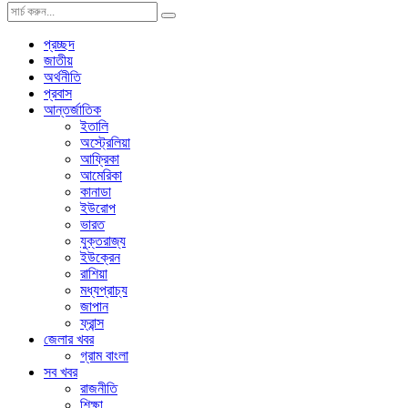
প্রচ্ছদ
জাতীয়
অর্থনীতি
প্রবাস
আন্তর্জাতিক
ইতালি
অস্ট্রেলিয়া
আফ্রিকা
আমেরিকা
কানাডা
ইউরোপ
ভারত
যুক্তরাজ্য
ইউক্রেন
রাশিয়া
মধ্যপ্রাচ্য
জাপান
ফ্রান্স
জেলার খবর
গ্রাম বাংলা
সব খবর
রাজনীতি
শিক্ষা