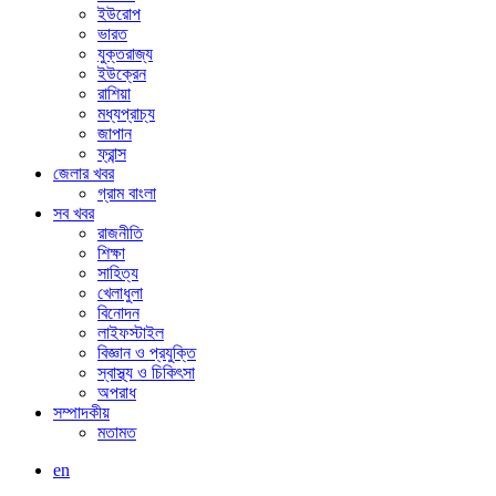
ইউরোপ
ভারত
যুক্তরাজ্য
ইউক্রেন
রাশিয়া
মধ্যপ্রাচ্য
জাপান
ফ্রান্স
জেলার খবর
গ্রাম বাংলা
সব খবর
রাজনীতি
শিক্ষা
সাহিত্য
খেলাধুলা
বিনোদন
লাইফস্টাইল
বিজ্ঞান ও প্রযুক্তি
স্বাস্থ্য ও চিকিৎসা
অপরাধ
সম্পাদকীয়
মতামত
en