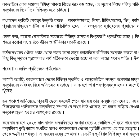
লকডাউনে লোক সমাগম নিষিদ্ধ থাকায় বিয়ের খরচ কম হচ্ছে, এর সুযোগ নিচ্ছে দরিদ্র পর
সন্তানদের বিয়ে দিয়ে নিশ্চিন্ত হতে চাইছে।
বাংলাদেশ প্রতিটি ক্ষেত্রে উন্নতি করছে। অবকাঠামোগত, শিক্ষা, চিকিৎসাসেবা, শিল্প, কর
প্রদানের মাধ্যমে গণটিকা কার্যক্রম পরিচালিত হচ্ছে। এ সংক্রান্ত স্বাস্থ্যসেবা প্রদান
মোদ্দা কথা, করোনা মোকাবিলায় সরকারের বিভিন্ন উদ্যোগ বিশ্বব্যাপী প্রশংসিত হচ্ছে। 
শহরে করোনা মহামারিতে জীবন ও জীবিকার সংকট রয়েছে।
কর্মসংস্থানের খোঁজে গ্রাম থেকে শহরে আসা মানুষ মহামারিতে জীবিকার সংস্থান করতে না
কিছু কিছু স্থানে প্রণোদনার অর্থ সঠিকভাবে দেওয়া হচ্ছে না বলে আমরা সংবাদ পাচ্ছি
গবেষণা ও জরিপ প্রতিবেদন পর্যালোচনা
আগেই বলেছি, করোনাকালে দেশের বিভিন্ন স্থানীয় ও আন্তর্জাতিক সংস্থা গবেষণার মাধ্য
সন্তানদের ভবিষ্যৎ নিয়ে অনিশ্চয়তায় ভুগছে। এ কারণে তারা প্রাপ্তবয়স্ক হওয়ার আগেই 
ঝুঁকছে।
৬২ শতাংশ জানিয়েছে, প্রবাসী ছেলে সহজেই পেয়ে যাওয়ায় তারা কন্যাসন্তানদের ১৮ বছর হ
চিলড্রেনের প্রতিবেদনে বাল্যবিবাহ সম্পর্কে যে তথ্য উঠে এসেছে, তা মনকে নাড়িয়ে দেওয়ার
সন্তানসম্ভবা হওয়ার আশঙ্কায় রয়েছে।
করোনার কারণে ২০২৫ সাল নাগাদ বাল্যবিবাহের সংখ্যা বেড়ে ২ কোটিতে পৌঁছতে পারে বলেও
বাল্যবিবাহ কুড়িগ্রামে সংঘটিত হলেও করোনাকালে দেশের প্রতিটি জেলায় এর হার বেড়েছে।
থেকে অক্টোবর পর্যন্ত। এ সময়ের মধ্যে ১৩ হাজার ৮৮৬টি বাল্যবিবাহ লিপিবদ্ধ করা সম্