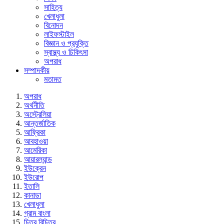
সাহিত্য
খেলাধুলা
বিনোদন
লাইফস্টাইল
বিজ্ঞান ও প্রযুক্তি
স্বাস্থ্য ও চিকিৎসা
অপরাধ
সম্পাদকীয়
মতামত
অপরাধ
অর্থনীতি
অস্ট্রেলিয়া
আন্তর্জাতিক
আফ্রিকা
আবহাওয়া
আমেরিকা
আয়ারল্যান্ড
ইউক্রেন
ইউরোপ
ইতালি
কানাডা
খেলাধুলা
গ্রাম বাংলা
চিত্র বিচিত্র