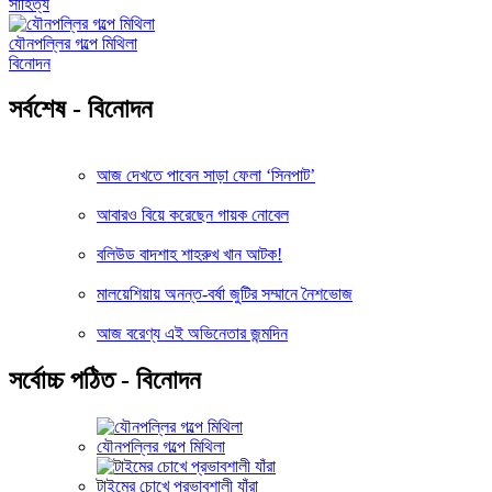
সাহিত্য
যৌনপল্লির গল্পে মিথিলা
বিনোদন
সর্বশেষ - বিনোদন
আজ দেখতে পাবেন সাড়া ফেলা ‘সিনপাট’
আবারও বিয়ে করেছেন গায়ক নোবেল
বলিউড বাদশাহ শাহরুখ খান আটক!
মালয়েশিয়ায় অনন্ত-বর্ষা জুটির সম্মানে নৈশভোজ
আজ বরেণ্য এই অভিনেতার জন্মদিন
সর্বোচ্চ পঠিত - বিনোদন
যৌনপল্লির গল্পে মিথিলা
টাইমের চোখে প্রভাবশালী যাঁরা