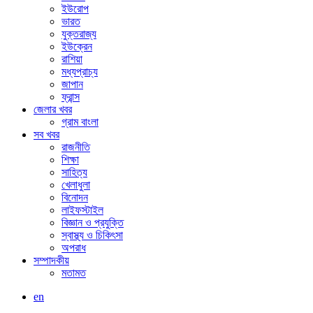
ইউরোপ
ভারত
যুক্তরাজ্য
ইউক্রেন
রাশিয়া
মধ্যপ্রাচ্য
জাপান
ফ্রান্স
জেলার খবর
গ্রাম বাংলা
সব খবর
রাজনীতি
শিক্ষা
সাহিত্য
খেলাধুলা
বিনোদন
লাইফস্টাইল
বিজ্ঞান ও প্রযুক্তি
স্বাস্থ্য ও চিকিৎসা
অপরাধ
সম্পাদকীয়
মতামত
en