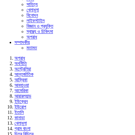
সাহিত্য
খেলাধুলা
বিনোদন
লাইফস্টাইল
বিজ্ঞান ও প্রযুক্তি
স্বাস্থ্য ও চিকিৎসা
অপরাধ
সম্পাদকীয়
মতামত
অপরাধ
অর্থনীতি
অস্ট্রেলিয়া
আন্তর্জাতিক
আফ্রিকা
আবহাওয়া
আমেরিকা
আয়ারল্যান্ড
ইউক্রেন
ইউরোপ
ইতালি
কানাডা
খেলাধুলা
গ্রাম বাংলা
চিত্র বিচিত্র