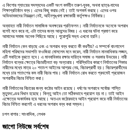
এ কিশোর গ্যাংয়ের সদস্যদের একটি অংশ কর্মহীন তরুণ-যুবক, অথবা ছাত্র-যাদের
শিক্ষাপ্রতিষ্ঠান বন্ধ। এদের কিছু করার নেই। তাই অপকর্ম করছে। এদের ওপর
অভিভাবকদের নিয়ন্ত্রণ নেই, আইনশৃঙ্খলা রক্ষাকারী কর্তৃপক্ষও নির্বিকার।
অব্যাহত নারী নির্যাতন সামাজিক অবক্ষয়ের প্রতিফলন। নারী নির্যাতনকে অনেকে অপরাধ
বলেই মনে করে না, এটা তাদের জন্য আনন্দের বিষয়। এ ধরনের ঘটনা প্রমাণ করে
আমাদের সমাজ অনেক পিছিয়ে আছে। পুরোপুরি সভ্য এখনো হয়নি।
নারী নির্যাতন কেন বাড়ছে এবং এ অপরাধ বন্ধ করতে কী করণীয়? এ সম্পর্কে বাংলাদেশ
মহিলা পরিষদের সভাপতি ফওজিয়া মোসলেম মনে করেন, নারী নির্যাতন মানবাধিকার লঙ্ঘন,
এটি সবাইকে বুঝতে হবে। এ মানবাধিকার রক্ষার দায়িত্ব সমাজ ও সরকার উভয়ের। নারী
নির্যাতন বন্ধের ক্ষেত্রে বিচারহীনতা বড় অন্তরায়। পরিস্থিতির কারণে নির্যাতনের শিকার
নারীদের মধ্যে মাত্র ২০ শতাংশ আইনের আশ্রয় নেয়, বিচারপ্রার্থী হয়। বিচারপ্রার্থীদের
মধ্যে চার শতাংশের কম নারী বিচার পায়। নারী নির্যাতন রোধ করতে প্রথমেই প্রয়োজন
অপরাধীর বিচার নিশ্চিত করা।
নারী নির্যাতনের বিচারের জন্য কঠোর আইন রয়েছে। ধর্ষণের অপরাধে সর্বোচ্চ শাস্তি
মৃত্যুদণ্ডের বিধান হয়েছে। কিন্তু আইন তো সঠিকভাবে প্রয়োগ হয় না। তাই আইন
এক্ষেত্রে অকার্যকর হয়ে আছে। অতএব কঠোরভাবে আইন প্রয়োগ করে নারী নির্যাতনের
বিচার নিশ্চিত করলেই এ ধরনের অপরাধ বন্ধ করা সম্ভব।
চপল বাশার : সাংবাদিক, লেখক
জাগো নিউজে সর্বশেষ