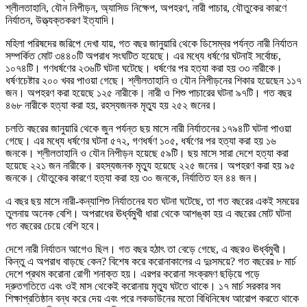
শ্লীলতাহানি, যৌন নিপীড়ন, অ্যাসিড নিক্ষেপ, অপহরণ, নারী পাচার, যৌতুকের কারণে
নির্যাতন, উত্ত্যক্তকরণ ইত্যাদি।
মহিলা পরিষদের জরিপে দেখা যায়, গত বছর জানুয়ারি থেকে ডিসেম্বর পর্যন্ত নারী নির্যাতন
সম্পর্কিত মোট ৩৪৪০টি অপরাধ সংঘটিত হয়েছে। এর মধ্যে ধর্ষণের ঘটনাই সর্বোচ্চ,
১০৭৪টি। গণধর্ষণের ২৩৬টি ঘটনা ঘটেছে। ধর্ষণের পর হত্যা করা হয় ৩৩ নারীকে।
ধর্ষণচেষ্টার ২০০ খবর পাওয়া গেছে। শ্লীলতাহানি ও যৌন নিপীড়নের শিকার হয়েছেন ১১৭
জন। অপহরণ করা হয়েছে ১২৫ নারীকে। নারী ও শিশু পাচারের ঘটনা ৯৭টি। গত বছর
৪৬৮ নারীকে হত্যা করা হয়, রহস্যজনক মৃত্যু হয় ২৫২ জনের।
চলতি বছরের জানুয়ারি থেকে জুন পর্যন্ত ছয় মাসে নারী নির্যাতনের ১৭৯৪টি ঘটনা পাওয়া
গেছে। এর মধ্যে ধর্ষণের ঘটনা ৫৭২, গণধর্ষণ ১০৫, ধর্ষণের পর হত্যা করা হয় ১৬
জনকে। শ্লীলতাহানি ও যৌন নিপীড়ন হয়েছে ৫৯টি। ছয় মাসে সারা দেশে হত্যা করা
হয়েছে ২২১ জন নারীকে। রহস্যজনক মৃত্যু হয়েছে ২২৫ জনের। অপহরণ করা হয় ৯৫
জনকে। যৌতুকের কারণে হত্যা করা হয় ৩০ জনকে, নির্যাতিত হন ৪৪ জন।
এ বছর ছয় মাসে নারী-কন্যাশিশু নির্যাতনের যত ঘটনা ঘটেছে, তা গত বছরের একই সময়ের
তুলনায় অনেক বেশি। অপরাধের ঊর্ধ্বমুখী ধারা থেকে আশঙ্কা হয় এ বছরের মোট ঘটনা
গত বছরের চেয়ে বেশি হবে।
দেশে নারী নির্যাতন আগেও ছিল। গত বছর হঠাৎ তা বেড়ে গেছে, এ বছরও ঊর্ধ্বমুখী।
কিন্তু এ অপরাধ বাড়ছে কেন? বিশেষ করে করোনাকালের এ দুঃসময়ে? গত বছরের ৮ মার্চ
দেশে প্রথম করোনা রোগী শনাক্ত হয়। এরপর করোনা সংক্রমণ ছড়িয়ে পড়ে
দ্রুতগতিতে এবং ওই মাস থেকেই করোনায় মৃত্যু ঘটতে থাকে। ১৭ মার্চ সরকার সব
শিক্ষাপ্রতিষ্ঠান বন্ধ করে দেয় এবং পরে লকডাউনের মতো বিধিনিষেধ আরোপ করতে থাকে