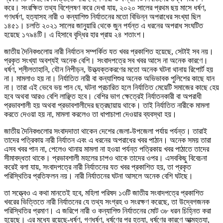
করে। সংরক্ষিত তথ্য বিশ্লেষণ করে দেখা যায়, ২০২০ সালের প্রথম ছয় মাসে ধর্ষণ,
গণধর্ষণ, হত্যাসহ নারী ও কন্যাশিশু নির্যাতনের মতো বিভিন্ন অপরাধের সংখ্যা ছিল
১৪৫১। চলতি ২০২১ সালের জানুয়ারি থেকে জুন পর্যন্ত এ ধরনের অপরাধ সংঘটিত
হয়েছে ১৭৯৪টি। এ হিসাবে বৃদ্ধির হার প্রায় ২৪ শতাংশ।
জাতীয় দৈনিকগুলোয় নারী নির্যাতন সম্পর্কিত যত খবর প্রকাশিত হয়েছে, সেটাই সব নয়।
প্রকৃত সংখ্যা অবশ্যই অনেক বেশি। সংবাদপত্রে সব খবর আসে না অনেক কারণে।
ধর্ষণ, শ্লীলতাহানি, যৌন নিপীড়ন, উত্ত্যক্তকরণের মতো অনেক ঘটনা থানায় রিপোর্ট হয়
না। মামলাও হয় না। নির্যাতিত নারী বা কন্যাশিশুর অনেক অভিভাবক পুলিশের কাছে যান
না। তারা এই ভেবে ভয় পান যে, ঘটনা প্রচারিত হলে নির্যাতিত মেয়েটি সমাজের কাছে হেয়
হবে অথবা আরও বেশি লাঞ্ছিত হবে। বেশির ভাগ ক্ষেত্রেই নির্যাতনকারী বা অপরাধী
প্রভাবশালী হয় অথবা প্রভাবশালীদের ছত্রছায়ায় থাকে। তাই নির্যাতিত নারীকে মামলা
করতে দেওয়া হয় না, মামলা করলেও তা ধাপাচাপা দেওয়ার ব্যবস্থা হয়।
জাতীয় দৈনিকগুলোর সংবাদদাতা থাকেন দেশের জেলা-উপজেলা পর্যায় পর্যন্ত। তারাই
তাদের পত্রিকায় নারী নির্যাতন এবং এ ধরনের অপরাধের খবর পাঠান। অনেক সময় তারা
এসব খবর পান না, পেলেও থানায় মামলা না হওয়া পর্যন্ত পত্রিকায় খবর পাঠাতে তাদের
সীমাবদ্ধতা থাকে। প্রভাবশালী মহলের চাপও থাকে তাদের ওপর। এসবকিছু বিবেচনা
করেই বলা যায়, সংবাদপত্রে নারী নির্যাতনের যত খবর প্রকাশিত হয়, তা প্রকৃত
পরিস্থিতির প্রতিফলন নয়। নারী নির্যাতনের ঘটনা আসলে অনেক বেশি ঘটছে।
তা সত্ত্বেও এ কথা মানতেই হবে, মহিলা পরিষদ ১৩টি জাতীয় সংবাদপত্রে প্রকাশিত
খবরের ভিত্তিতে নারী নির্যাতনের যে তথ্য সংগ্রহ ও সংরক্ষণ করেছে, তা উদ্বেগজনক
পরিস্থিতির প্রমাণ। এ জরিপে নারী ও কন্যাশিশু নির্যাতনের মোট ৩৮ ধরন চিহ্নিত করা
হয়েছে। এর মধ্যে রয়েছে-ধর্ষণ, গণধর্ষণ, ধর্ষণের পর হত্যা, ধর্ষণের কারণে আত্মহত্যা,