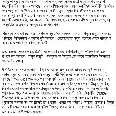
সংক্রমণ প্রতিরোধের লক্ষ্যে। বিশ্বের অন্যান্য দেশের মতো বাংলাদেশেও করোনা
মহামারির বিরূপ প্রভাব পড়েছে। দেশের শিক্ষাব্যবস্থা, ব্যবসা-বাণিজ্য, অর্থনীতি বিপর্যস্ত
হয়ে পড়েছে। কর্মহীন হয়েছে কয়েক কোটি মানুষ। স্বাভাবিক জীবনযাত্রায় কার্যত
অচলাবস্থা দেখা দিয়েছে। করোনা সংক্রমণ শুরু হওয়ার পর ১৬ মাস পার হয়ে গেছে।
মহামারি থেমে যায়নি, বরং বাড়ছে। ইতোমধ্যেই ২০ হাজারের বেশি মানুষ মারা গেছেন।
সংক্রমিত হয়েছেন এ পর্যন্ত ১২ লাখের বেশি।
সামগ্রিক পরিস্থিতির কারণে সমাজও স্বাভাবিক অবস্থায় নেই। মানুষে মানুষে, পরিবারে
পরিবারে, বিচ্ছিন্নতা ও দূরত্ব সৃষ্টি হয়েছে। ছেলেমেয়েরা স্কুল-কলেজে যেতে পারছে না-
কবে যেতে পারবে, তার নিশ্চয়তা নেই।
এখন চলছে ‘কঠোর লকডাউন’। অফিস-আদালত, দোকানপাট, গণপরিবহণ সব বন্ধ
রাখতে বলা হয়েছে। মানুষ ঘরবন্দি। সংক্রমণের বিস্তার রোধ করে মহামারিকে নিয়ন্ত্রণে
আনাই উদ্দেশ্য।
দীর্ঘদিন ধরে চলমান করোনা পরিস্থিতি সমাজে এক ধরনের অস্থিরতা সৃষ্টি করেছে।
অপরাধপ্রবণতা বেড়ে গেছে সর্বক্ষেত্রে। নারী নির্যাতনের মতো অপরাধও সে কারণেই
বাড়ছে। শহর থেকে শুরু করে গ্রামগঞ্জ পর্যন্ত বহু মানুষের মধ্যে উচ্ছৃঙ্খল আচরণ লক্ষ
করা যায়। তথাকথিত ‘কিশোর গ্যাং’-এর কথা এখানে উল্লেখযোগ্য। উচ্ছৃঙ্খল কিছু
কিশোর-তরুণ দলবদ্ধভাবে অপরাধমূলক কর্মকাণ্ডে জড়িয়ে পড়ছে। এ ধরনের কিশোর
গ্যাং ঢাকা শহর এবং অন্যান্য শহরাঞ্চলে সক্রিয়। এরা ছিনতাই, চাঁদাবাজি, মেয়েদের
উত্ত্যক্ত করা, এমনকি ধর্ষণের মতো অপরাধও করছে। সংবাদপত্রে এসব কিশোর
গ্যাংয়ের অপকর্ম সম্পর্কে রিপোর্ট ছাপা হচ্ছে, এদের নাম-পরিচয়ও কাগজে এসেছে। কিন্তু
এদের বিরুদ্ধে কোনো ব্যবস্থা পুলিশ নিয়েছে বলে জানি না। ঢাকা শহরের বিভিন্ন
এলাকায় এদের উৎপাত বেড়েছে।