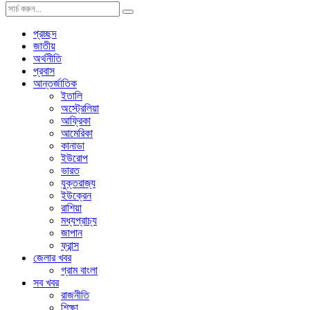
প্রচ্ছদ
জাতীয়
অর্থনীতি
প্রবাস
আন্তর্জাতিক
ইতালি
অস্ট্রেলিয়া
আফ্রিকা
আমেরিকা
কানাডা
ইউরোপ
ভারত
যুক্তরাজ্য
ইউক্রেন
রাশিয়া
মধ্যপ্রাচ্য
জাপান
ফ্রান্স
জেলার খবর
গ্রাম বাংলা
সব খবর
রাজনীতি
শিক্ষা