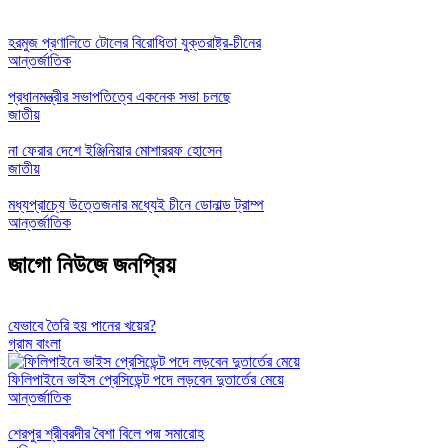
হরমুজ প্রণালিতে টোলের বিরোধিতা যুক্তরাষ্ট্র-চীনের
আন্তর্জাতিক
প্রধানমন্ত্রীর সভাপতিত্বে একনেক সভা চলছে
জাতীয়
না ফেরার দেশে ইঞ্জিনিয়ার মোশাররফ হোসেন
জাতীয়
মধ্যপ্রাচ্যে উত্তেজনার মধ্যেই চীনে ডোনাল্ড ট্রাম্প
আন্তর্জাতিক
জাগো নিউজে জনপ্রিয়
যেভাবে তৈরি হয় পানের খয়ের?
গ্রাম বাংলা
ফিলিপাইনে ভাইস প্রেসিডেন্ট পদে লড়বেন দুতার্তের মেয়ে
আন্তর্জাতিক
শেরপুর শ্রীবরদীর বৈশা বিলে পদ্ম সমারোহ