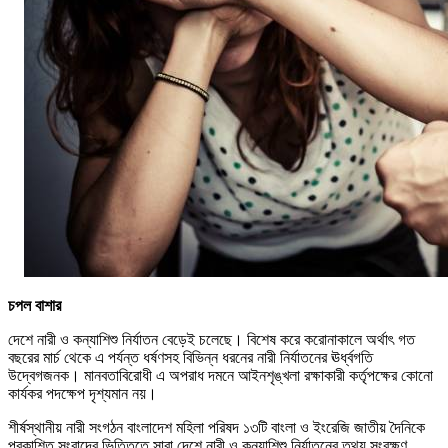
চপল বাশার
দেশে নারী ও কন্যাশিশু নির্যাতন বেড়েই চলেছে। বিশেষ করে করোনাকালে অর্থাৎ গত
বছরের মার্চ থেকে এ পর্যন্ত ধর্ষণসহ বিভিন্ন ধরনের নারী নির্যাতনের ঊর্ধ্বগতি
উদ্বেগজনক। মানবতাবিরোধী এ অপরাধ দমনে আইনশৃঙ্খলা রক্ষাকারী কর্তৃপক্ষের কোনো
কার্যকর পদক্ষেপ দৃশ্যমান নয়।
শীর্ষস্থানীয় নারী সংগঠন বাংলাদেশ মহিলা পরিষদ ১৩টি বাংলা ও ইংরেজি জাতীয় দৈনিকে
প্রকাশিত সংবাদের ভিত্তিতে সারা দেশে নারী ও কন্যাশিশু নির্যাতনের তথ্য সংরক্ষণ