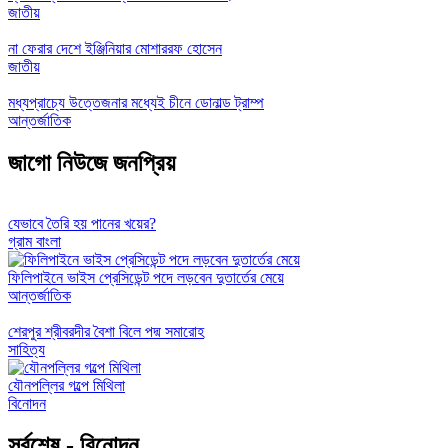
জাতীয়
না ফেরার দেশে ইঞ্জিনিয়ার মোশাররফ হোসেন
জাতীয়
মধ্যপ্রাচ্যে উত্তেজনার মধ্যেই চীনে ডোনাল্ড ট্রাম্প
আন্তর্জাতিক
জাগো নিউজে জনপ্রিয়
যেভাবে তৈরি হয় পানের খয়ের?
গ্রাম বাংলা
ফিলিপাইনে ভাইস প্রেসিডেন্ট পদে লড়বেন দুতার্তের মেয়ে
আন্তর্জাতিক
শেরপুর শ্রীবরদীর বৈশা বিলে পদ্ম সমারোহ
সাহিত্য
যৌনপল্লির গল্পে মিথিলা
বিনোদন
সর্বশেষ - বিনোদন