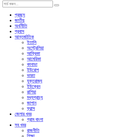
প্রচ্ছদ
জাতীয়
অর্থনীতি
প্রবাস
আন্তর্জাতিক
ইতালি
অস্ট্রেলিয়া
আফ্রিকা
আমেরিকা
কানাডা
ইউরোপ
ভারত
যুক্তরাজ্য
ইউক্রেন
রাশিয়া
মধ্যপ্রাচ্য
জাপান
ফ্রান্স
জেলার খবর
গ্রাম বাংলা
সব খবর
রাজনীতি
শিক্ষা