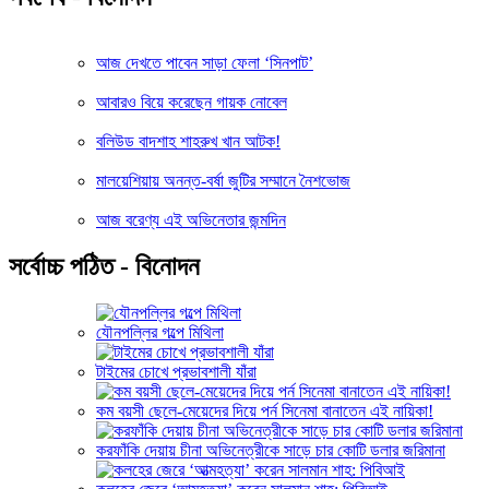
আজ দেখতে পাবেন সাড়া ফেলা ‘সিনপাট’
আবারও বিয়ে করেছেন গায়ক নোবেল
বলিউড বাদশাহ শাহরুখ খান আটক!
মালয়েশিয়ায় অনন্ত-বর্ষা জুটির সম্মানে নৈশভোজ
আজ বরেণ্য এই অভিনেতার জন্মদিন
সর্বোচ্চ পঠিত - বিনোদন
যৌনপল্লির গল্পে মিথিলা
টাইমের চোখে প্রভাবশালী যাঁরা
কম বয়সী ছেলে-মেয়েদের দিয়ে পর্ন সিনেমা বানাতেন এই নায়িকা!
করফাঁকি দেয়ায় চীনা অভিনেত্রীকে সাড়ে চার কোটি ডলার জরিমানা