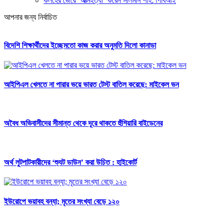
কলহের জেরে ‘আত্মহত্যা’ করেন সালমান শাহ: পিবিআই
আপনার জন্য নির্বাচিত
বিদেশি শিক্ষার্থীদের ইচ্ছেমতো কাজ করার অনুমতি দিলো কানাডা
আইপিএল খেলতে না পারার ভয়ে ভারত টেস্ট বাতিল করেছে: মাইকেল ভন
অবৈধ অভিবাসীদের সীমান্ত থেকে দূরে থাকতে হুঁশিয়ারি বাইডেনের
অর্থ লুটপাটকারীদের ‘শ্যুট ডাউন’ করা উচিত : হাইকোর্ট
ইউরোপে ভয়াবহ বন্যা; মৃতের সংখ্যা বেড়ে ১২০