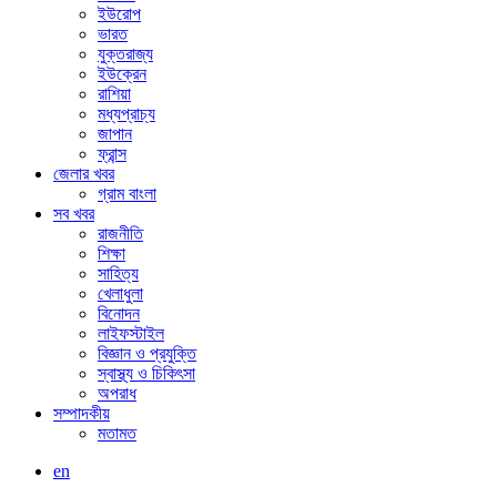
ইউরোপ
ভারত
যুক্তরাজ্য
ইউক্রেন
রাশিয়া
মধ্যপ্রাচ্য
জাপান
ফ্রান্স
জেলার খবর
গ্রাম বাংলা
সব খবর
রাজনীতি
শিক্ষা
সাহিত্য
খেলাধুলা
বিনোদন
লাইফস্টাইল
বিজ্ঞান ও প্রযুক্তি
স্বাস্থ্য ও চিকিৎসা
অপরাধ
সম্পাদকীয়
মতামত
en