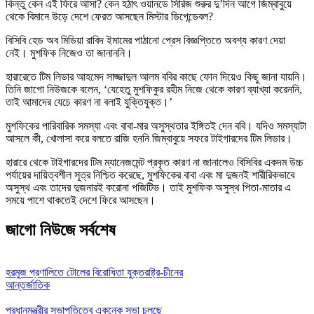
কিন্তু কেন এই ফিরে আসা? কেন হঠাৎ ওয়ানডে সিরিজ শুরুর দু’দিন আগে জিম্বাবুয়ে
থেকে বিমানে উড়ে দেশে ফেরত আসছেন মিস্টার ডিপেন্ডেবল?
বিসিবি হেড অব মিডিয়া রাবিদ ইমামের পাঠানো প্রেস বিজ্ঞপ্তিতে অবশ্য কারণ দেয়া
নেই। মুশফিক নিজেও তা জানাননি।
হারারেতে টিম লিডার আহমেদ সাজ্জাদুল আলম ববির কাছে ফোন দিয়েও কিছু জানা যায়নি।
তিনি জাগো নিউজকে বলেন, ‌‘যেহেতু মুশফিকুর রহীম নিজে থেকে কারণ ব্যাখ্যা করেননি,
তাই আমাদের যেচে কারণ না বলাই যুক্তিযুক্ত।’
মুশফিকের পারিবারিক সমস্যা এবং বাবা-মার অসুস্থতার ইঙ্গিতই দেন ববি। যদিও সমস্যাটা
আসলে কী, খোলাসা করে বলতে রাজি হননি জিম্বাবুয়ে সফরে টাইগারদের টিম লিডার।
হারারে থেকে টাইগারদের টিম ম্যানেজমেন্ট প্রকৃত কারণ না জানালেও বিসিবির একদম উচ্চ
পর্যায়ের দায়িত্বশীল সূত্র নিশ্চিত করেছে, মুশফিকের বাবা এবং মা দুজনই শারীরিকভাবে
অসুস্থ এবং তাদের দুজনারই করোনা পজিটিভ। তাই মুশফিক অসুস্থ পিতা-মাতার এ
সময়ে পাশে থাকতেই দেশে ফিরে আসছেন।
জাগো নিউজে সর্বশেষ
হরমুজ প্রণালিতে টোলের বিরোধিতা যুক্তরাষ্ট্র-চীনের
আন্তর্জাতিক
প্রধানমন্ত্রীর সভাপতিত্বে একনেক সভা চলছে