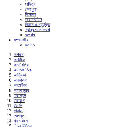
সাহিত্য
খেলাধুলা
বিনোদন
লাইফস্টাইল
বিজ্ঞান ও প্রযুক্তি
স্বাস্থ্য ও চিকিৎসা
অপরাধ
সম্পাদকীয়
মতামত
অপরাধ
অর্থনীতি
অস্ট্রেলিয়া
আন্তর্জাতিক
আফ্রিকা
আবহাওয়া
আমেরিকা
আয়ারল্যান্ড
ইউক্রেন
ইউরোপ
ইতালি
কানাডা
খেলাধুলা
গ্রাম বাংলা
চিত্র বিচিত্র