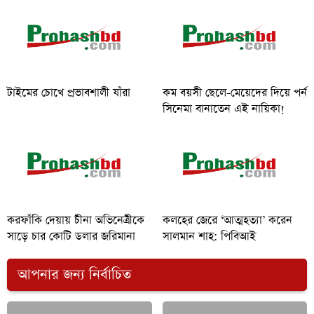
টাইমের চোখে প্রভাবশালী যাঁরা
কম বয়সী ছেলে-মেয়েদের দিয়ে পর্ন
সিনেমা বানাতেন এই নায়িকা!
করফাঁকি দেয়ায় চীনা অভিনেত্রীকে
কলহের জেরে ‘আত্মহত্যা’ করেন
সাড়ে চার কোটি ডলার জরিমানা
সালমান শাহ: পিবিআই
আপনার জন্য নির্বাচিত