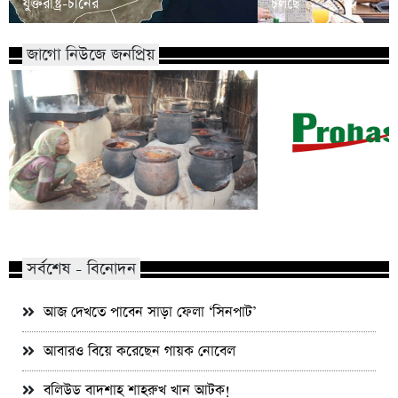
যুক্তরাষ্ট্র-চীনের
চলছে
জাগো নিউজে জনপ্রিয়
ফিলিপাইনে ভাইস প্রেস
যেভাবে তৈরি হয় পানের খয়ের?
দুতার্তের মেয়ে
সর্বশেষ - বিনোদন
আজ দেখতে পাবেন সাড়া ফেলা ‘সিনপাট’
আবারও বিয়ে করেছেন গায়ক নোবেল
বলিউড বাদশাহ শাহরুখ খান আটক!