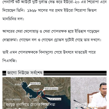
পেনাল্টি শুট আউটে দুটি দুর্দান্ত সেভ করে ইউরো-২০ এর শিরোপা এনে
দিয়েছেন তিনি। ১৯৬৮ সালের পর প্রথম ইউরো শিরোপা জিতল
মানচিনির দল।
আসরের সেরা খেলোয়াড় ও সেরা গোলরক্ষক হয়ে ইতিহাস গড়েছেন
দোন্নারুমা। গোল্ডেন বল ও গোল্ডেন গ্লোভস দুটোই গেছে তার দখলে।
তাই এমন গোলরক্ষককে বিনামূল্যে পেয়ে উৎসবে মাততেই পারে
পিএসজি।
জাগো নিউজে সর্বশেষ
হরমুজ প্রণালিতে টোলের বিরোধিতা
প্রধানমন্ত্রীর সভাপতিত্