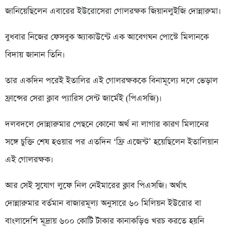
জানিয়েছিলেন এবারের ইউরোসেরা গোলরক্ষক জিয়ানলুইজি দোন্নারুমা।
বুধবার নিজের ফেসবুক অ্যাকাউন্টে এক আবেগঘন পোস্টে মিলানকে
বিদায় জানান তিনি।
তার একদিন পরেই ইতালির এই গোলরক্ষককে বিনামূল্যে দলে ভেড়াল
ফ্রান্সের সেরা ক্লাব প্যারিস সেন্ট জার্মেই (পিএসজি)।
দলবদলে দোন্নারুমার পেছনে কোনো অর্থ না লাগার কারণ মিলানের
সঙ্গে চুক্তি শেষ হওয়ার পর এতদিন ‘ফ্রি এজেন্ট’ হয়েছিলেন ইতালিয়ান
এই গোলরক্ষক।
আর সেই সুযোগ লুফে নিল নেইমারের ক্লাব পিএসজি। অর্থাৎ
দোন্নারুমার বর্তমান বাজারমূল্য অনুসারে ৬০ মিলিয়ন ইউরোর বা
বাংলাদেশি মূদ্রায় ৬০০ কোটি টাকার কানাকড়িও খরচ করতে হয়নি