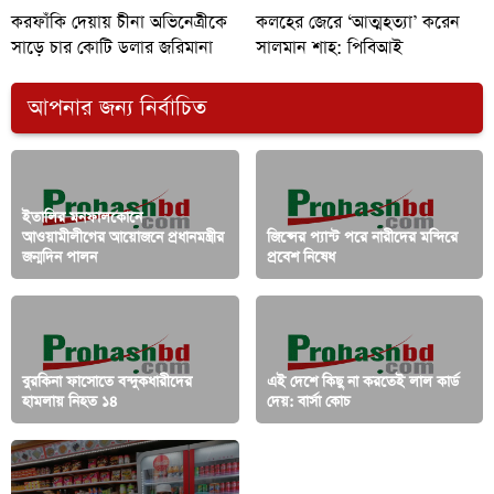
করফাঁকি দেয়ায় চীনা অভিনেত্রীকে
কলহের জেরে ‘আত্মহত্যা’ করেন
সাড়ে চার কোটি ডলার জরিমানা
সালমান শাহ: পিবিআই
আপনার জন্য নির্বাচিত
ইতালির মনফালকোনে
আওয়ামীলীগের আয়োজনে প্রধানমন্ত্রীর
জিন্সের প্যান্ট পরে নারীদের মন্দিরে
জন্মদিন পালন
প্রবেশ নিষেধ
বুরকিনা ফাসোতে বন্দুকধারীদের
এই দেশে কিছু না করতেই লাল কার্ড
হামলায় নিহত ১৪
দেয়: বার্সা কোচ