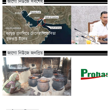
জাগো নিউজে সর্বশেষ
হরমুজ প্রণালিতে টোলের বিরোধিতা
প্রধানমন্ত্রীর সভাপতিত্
যুক্তরাষ্ট্র-চীনের
চলছে
জাগো নিউজে জনপ্রিয়
ফিলিপাইনে ভাইস প্রেস
যেভাবে তৈরি হয় পানের খয়ের?
দুতার্তের মেয়ে