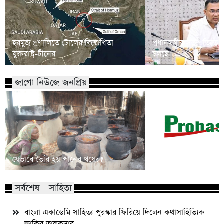
হরমুজ প্রণালিতে টোলের বিরোধিতা
প্রধানমন্ত্রীর সভাপতিত্
যুক্তরাষ্ট্র-চীনের
চলছে
জাগো নিউজে জনপ্রিয়
ফিলিপাইনে ভাইস প্রেস
যেভাবে তৈরি হয় পানের খয়ের?
দুতার্তের মেয়ে
সর্বশেষ - সাহিত্য
বাংলা একাডেমি সাহিত্য পুরস্কার ফিরিয়ে দিলেন কথাসাহিত্যিক