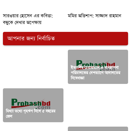
সারওয়ার হোসেন এর কবিতা:
মমির অভিশাপ: সাজ্জাদ রাহমান
বন্ধুকে দেখার অপেক্ষায়
আপনার জন্য নির্বাচিত
ইভ্যালির চেয়ারম্যান ও ব্যবস্থাপনা
নিউইয়র্কে বাংলাদেশ সোসাইটির
পরিচালকের দেশত্যাগে আদালতের
নেতৃত্ব পেল ‘রব-রুহুল প্যানেল’
নিষেধাজ্ঞা
মিথ্যা তথ্যে গৃহঋণ নিলে ৫ বছরের
কখনোই নিবন্ধন করেনি দেশের ১৪
জেল
শতাংশ হাসপাতাল: আইসিডিডিআর’বি