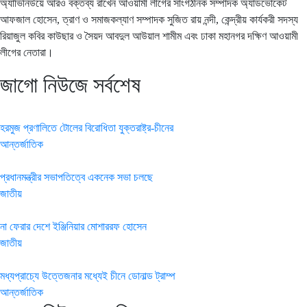
অ্যাভিনিউয়ে আরও বক্তব্য রাখেন আওয়ামী লীগের সাংগঠনিক সম্পাদক অ্যাডভোকেট
আফজাল হোসেন, ত্রাণ ও সমাজকল্যাণ সম্পাদক সুজিত রায় নন্দী, কেন্দ্রীয় কার্যকরী সদস্য
রিয়াজুল কবির কাউছার ও সৈয়দ আবদুল আউয়াল শামীম এবং ঢাকা মহানগর দক্ষিণ আওয়ামী
লীগের নেতারা।
জাগো নিউজে সর্বশেষ
হরমুজ প্রণালিতে টোলের বিরোধিতা যুক্তরাষ্ট্র-চীনের
আন্তর্জাতিক
প্রধানমন্ত্রীর সভাপতিত্বে একনেক সভা চলছে
জাতীয়
না ফেরার দেশে ইঞ্জিনিয়ার মোশাররফ হোসেন
জাতীয়
মধ্যপ্রাচ্যে উত্তেজনার মধ্যেই চীনে ডোনাল্ড ট্রাম্প
আন্তর্জাতিক