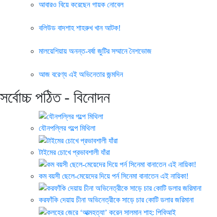
আবারও বিয়ে করেছেন গায়ক নোবেল
বলিউড বাদশাহ শাহরুখ খান আটক!
মালয়েশিয়ায় অনন্ত-বর্ষা জুটির সম্মানে নৈশভোজ
আজ বরেণ্য এই অভিনেতার জন্মদিন
সর্বোচ্চ পঠিত - বিনোদন
যৌনপল্লির গল্পে মিথিলা
টাইমের চোখে প্রভাবশালী যাঁরা
কম বয়সী ছেলে-মেয়েদের দিয়ে পর্ন সিনেমা বানাতেন এই নায়িকা!
করফাঁকি দেয়ায় চীনা অভিনেত্রীকে সাড়ে চার কোটি ডলার জরিমানা