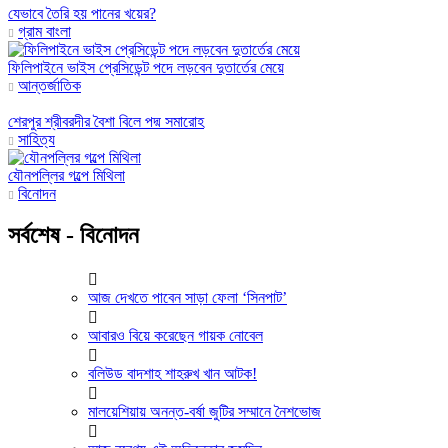
যেভাবে তৈরি হয় পানের খয়ের?
গ্রাম বাংলা
ফিলিপাইনে ভাইস প্রেসিডেন্ট পদে লড়বেন দুতার্তের মেয়ে
আন্তর্জাতিক
শেরপুর শ্রীবরদীর বৈশা বিলে পদ্ম সমারোহ
সাহিত্য
যৌনপল্লির গল্পে মিথিলা
বিনোদন
সর্বশেষ - বিনোদন
আজ দেখতে পাবেন সাড়া ফেলা ‘সিনপাট’
আবারও বিয়ে করেছেন গায়ক নোবেল
বলিউড বাদশাহ শাহরুখ খান আটক!
মালয়েশিয়ায় অনন্ত-বর্ষা জুটির সম্মানে নৈশভোজ