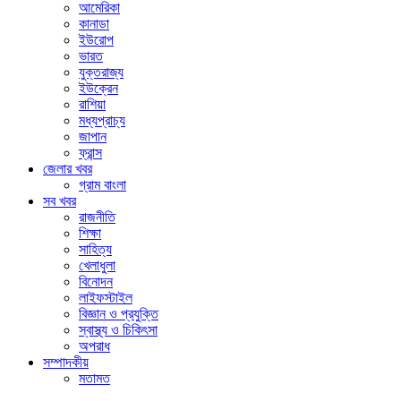
আমেরিকা
কানাডা
ইউরোপ
ভারত
যুক্তরাজ্য
ইউক্রেন
রাশিয়া
মধ্যপ্রাচ্য
জাপান
ফ্রান্স
জেলার খবর
গ্রাম বাংলা
সব খবর
রাজনীতি
শিক্ষা
সাহিত্য
খেলাধুলা
বিনোদন
লাইফস্টাইল
বিজ্ঞান ও প্রযুক্তি
স্বাস্থ্য ও চিকিৎসা
অপরাধ
সম্পাদকীয়
মতামত