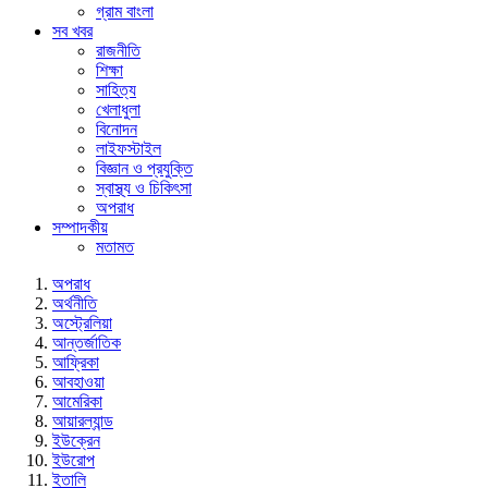
গ্রাম বাংলা
সব খবর
রাজনীতি
শিক্ষা
সাহিত্য
খেলাধুলা
বিনোদন
লাইফস্টাইল
বিজ্ঞান ও প্রযুক্তি
স্বাস্থ্য ও চিকিৎসা
অপরাধ
সম্পাদকীয়
মতামত
অপরাধ
অর্থনীতি
অস্ট্রেলিয়া
আন্তর্জাতিক
আফ্রিকা
আবহাওয়া
আমেরিকা
আয়ারল্যান্ড
ইউক্রেন
ইউরোপ
ইতালি