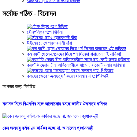
আজ বরেণ্য এই অভিনেতার জন্মদিন
সর্বোচ্চ পঠিত - বিনোদন
যৌনপল্লির গল্পে মিথিলা
টাইমের চোখে প্রভাবশালী যাঁরা
কম বয়সী ছেলে-মেয়েদের দিয়ে পর্ন সিনেমা বানাতেন এই নায়িকা!
করফাঁকি দেয়ায় চীনা অভিনেত্রীকে সাড়ে চার কোটি ডলার জরিমানা
কলহের জেরে ‘আত্মহত্যা’ করেন সালমান শাহ: পিবিআই
আপনার জন্য নির্বাচিত
মতামত নিতে বিএনপির সঙ্গে আলোচনায় বসছে জাতীয় ঐকমত্য কমিশন
কেন জলবায়ু কর্মকাণ্ড কার্যকর হচ্ছে না, জানালেন প্রধানমন্ত্রী