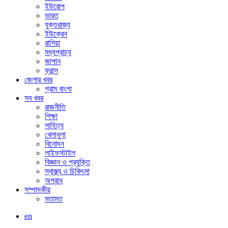
ইউরোপ
ভারত
যুক্তরাজ্য
ইউক্রেন
রাশিয়া
মধ্যপ্রাচ্য
জাপান
ফ্রান্স
জেলার খবর
গ্রাম বাংলা
সব খবর
রাজনীতি
শিক্ষা
সাহিত্য
খেলাধুলা
বিনোদন
লাইফস্টাইল
বিজ্ঞান ও প্রযুক্তি
স্বাস্থ্য ও চিকিৎসা
অপরাধ
সম্পাদকীয়
মতামত
en