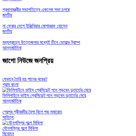
প্রধানমন্ত্রীর সভাপতিত্বে একনেক সভা চলছে
জাতীয়
না ফেরার দেশে ইঞ্জিনিয়ার মোশাররফ হোসেন
জাতীয়
মধ্যপ্রাচ্যে উত্তেজনার মধ্যেই চীনে ডোনাল্ড ট্রাম্প
আন্তর্জাতিক
জাগো নিউজে জনপ্রিয়
যেভাবে তৈরি হয় পানের খয়ের?
গ্রাম বাংলা
ফিলিপাইনে ভাইস প্রেসিডেন্ট পদে লড়বেন দুতার্তের মেয়ে
আন্তর্জাতিক
শেরপুর শ্রীবরদীর বৈশা বিলে পদ্ম সমারোহ
সাহিত্য
যৌনপল্লির গল্পে মিথিলা
বিনোদন