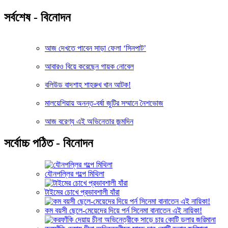
সর্বশেষ - বিনোদন
আজ দেখতে পাবেন সাড়া ফেলা ‘সিনপাট’
আবারও বিয়ে করেছেন গায়ক নোবেল
বলিউড বাদশাহ শাহরুখ খান আটক!
মালয়েশিয়ায় অনন্ত-বর্ষা জুটির সম্মানে নৈশভোজ
আজ বরেণ্য এই অভিনেতার জন্মদিন
সর্বোচ্চ পঠিত - বিনোদন
যৌনপল্লির গল্পে মিথিলা
টাইমের চোখে প্রভাবশালী যাঁরা
কম বয়সী ছেলে-মেয়েদের দিয়ে পর্ন সিনেমা বানাতেন এই নায়িকা!