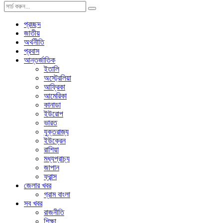
প্রচ্ছদ
জাতীয়
অর্থনীতি
প্রবাস
আন্তর্জাতিক
ইতালি
অস্ট্রেলিয়া
আফ্রিকা
আমেরিকা
কানাডা
ইউরোপ
ভারত
যুক্তরাজ্য
ইউক্রেন
রাশিয়া
মধ্যপ্রাচ্য
জাপান
ফ্রান্স
জেলার খবর
গ্রাম বাংলা
সব খবর
রাজনীতি
শিক্ষা