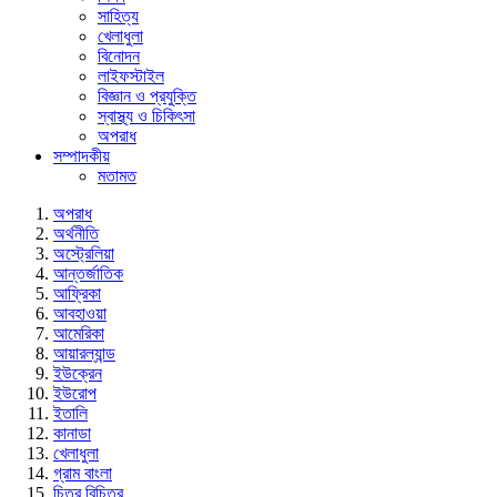
সাহিত্য
খেলাধুলা
বিনোদন
লাইফস্টাইল
বিজ্ঞান ও প্রযুক্তি
স্বাস্থ্য ও চিকিৎসা
অপরাধ
সম্পাদকীয়
মতামত
অপরাধ
অর্থনীতি
অস্ট্রেলিয়া
আন্তর্জাতিক
আফ্রিকা
আবহাওয়া
আমেরিকা
আয়ারল্যান্ড
ইউক্রেন
ইউরোপ
ইতালি
কানাডা
খেলাধুলা
গ্রাম বাংলা
চিত্র বিচিত্র