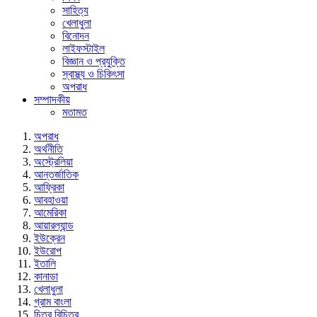
সাহিত্য
খেলাধুলা
বিনোদন
লাইফস্টাইল
বিজ্ঞান ও প্রযুক্তি
স্বাস্থ্য ও চিকিৎসা
অপরাধ
সম্পাদকীয়
মতামত
অপরাধ
অর্থনীতি
অস্ট্রেলিয়া
আন্তর্জাতিক
আফ্রিকা
আবহাওয়া
আমেরিকা
আয়ারল্যান্ড
ইউক্রেন
ইউরোপ
ইতালি
কানাডা
খেলাধুলা
গ্রাম বাংলা
চিত্র বিচিত্র