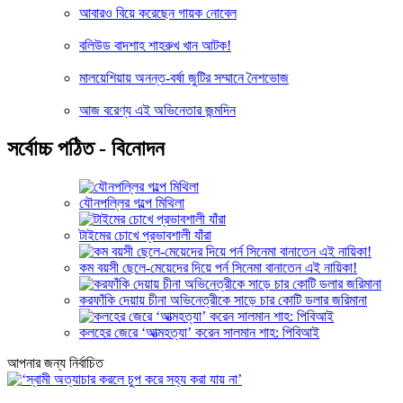
আবারও বিয়ে করেছেন গায়ক নোবেল
বলিউড বাদশাহ শাহরুখ খান আটক!
মালয়েশিয়ায় অনন্ত-বর্ষা জুটির সম্মানে নৈশভোজ
আজ বরেণ্য এই অভিনেতার জন্মদিন
সর্বোচ্চ পঠিত - বিনোদন
যৌনপল্লির গল্পে মিথিলা
টাইমের চোখে প্রভাবশালী যাঁরা
কম বয়সী ছেলে-মেয়েদের দিয়ে পর্ন সিনেমা বানাতেন এই নায়িকা!
করফাঁকি দেয়ায় চীনা অভিনেত্রীকে সাড়ে চার কোটি ডলার জরিমানা
কলহের জেরে ‘আত্মহত্যা’ করেন সালমান শাহ: পিবিআই
আপনার জন্য নির্বাচিত