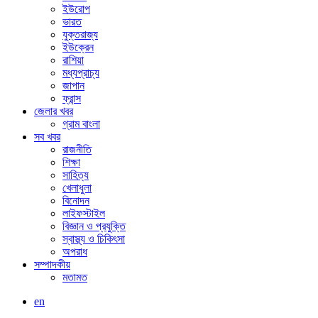
ইউরোপ
ভারত
যুক্তরাজ্য
ইউক্রেন
রাশিয়া
মধ্যপ্রাচ্য
জাপান
ফ্রান্স
জেলার খবর
গ্রাম বাংলা
সব খবর
রাজনীতি
শিক্ষা
সাহিত্য
খেলাধুলা
বিনোদন
লাইফস্টাইল
বিজ্ঞান ও প্রযুক্তি
স্বাস্থ্য ও চিকিৎসা
অপরাধ
সম্পাদকীয়
মতামত
en