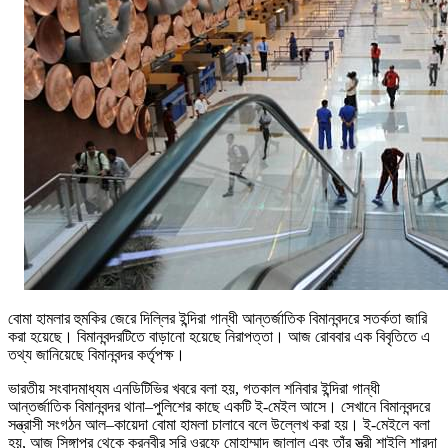
বোমা হামলার হুমকির জেরে দিল্লির ইন্দিরা গান্ধী আন্তর্জাতিক বিমানবন্দরে সতর্কতা জারি
করা হয়েছে। বিমানবন্দরটিতে বাড়ানো হয়েছে নিরাপত্তা। আজ রোববার এক বিবৃতিতে এ
তথ্য জানিয়েছে বিমানবন্দর কর্তৃপক্ষ।
ভারতীয় সংবাদমাধ্যম এনডিটিভির খবরে বলা হয়, গতকাল শনিবার ইন্দিরা গান্ধী
আন্তর্জাতিক বিমানবন্দর থানা–পুলিশের কাছে একটি ই-মেইল আসে। সেখানে বিমানবন্দরে
সন্ত্রাসী সংগঠন আল–কায়েদা বোমা হামলা চালাবে বলে উল্লেখ করা হয়। ই-মেইলে বলা
হয়, আজ সিঙ্গাপুর থেকে করনবীর সুরি ওরফে মোহাম্মাদ জালাল এবং তাঁর স্ত্রী শাইলি শারদা