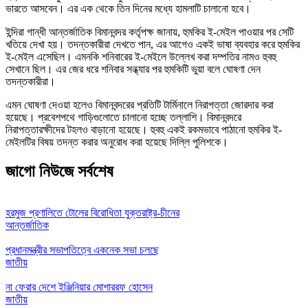
ভারতে আসবেন। এর এক থেকে তিন দিনের মধ্যে হামলাটি চালানো হবে।
ইন্দিরা গান্ধী আন্তর্জাতিক বিমানবন্দর কর্তৃপক্ষ জানায়, হুমকির ই-মেইল পাওয়ার পর সেটি
খতিয়ে দেখা হয়। তদন্তকারীরা দেখতে পান, এর আগেও একই ভাষা ব্যবহার করে হুমকির
ই-মেইল এসেছিল। এমনকি শনিবারের ই-মেইলে উল্লেখ করা দম্পতির নামও হুবহু
সেখানে ছিল। এর জের ধরে শনিবার সন্ধ্যার পর হুমকিটি ভুয়া বলে ঘোষণা দেন
তদন্তকারীরা।
এমন ঘোষণা দেওয়া হলেও বিমানবন্দরের প্রতিটি টার্মিনালে নিরাপত্তা জোরদার করা
হয়েছে। প্রবেশপথে গাড়িগুলোতে চালানো হচ্ছে তল্লাশি। বিমানবন্দরে
নিরাপত্তারক্ষীদের টহলও বাড়ানো হয়েছে। হুবহু একই রকমভাবে পাঠানো হুমকির ই-
মেইলটির বিষয় তদন্ত করার অনুরোধ করা হয়েছে দিল্লি পুলিশকে।
জাগো নিউজে সর্বশেষ
হরমুজ প্রণালিতে টোলের বিরোধিতা যুক্তরাষ্ট্র-চীনের
আন্তর্জাতিক
প্রধানমন্ত্রীর সভাপতিত্বে একনেক সভা চলছে
জাতীয়
না ফেরার দেশে ইঞ্জিনিয়ার মোশাররফ হোসেন
জাতীয়