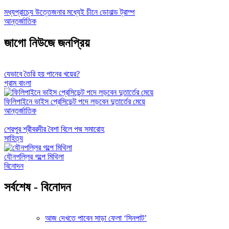
মধ্যপ্রাচ্যে উত্তেজনার মধ্যেই চীনে ডোনাল্ড ট্রাম্প
আন্তর্জাতিক
জাগো নিউজে জনপ্রিয়
যেভাবে তৈরি হয় পানের খয়ের?
গ্রাম বাংলা
ফিলিপাইনে ভাইস প্রেসিডেন্ট পদে লড়বেন দুতার্তের মেয়ে
আন্তর্জাতিক
শেরপুর শ্রীবরদীর বৈশা বিলে পদ্ম সমারোহ
সাহিত্য
যৌনপল্লির গল্পে মিথিলা
বিনোদন
সর্বশেষ - বিনোদন
আজ দেখতে পাবেন সাড়া ফেলা ‘সিনপাট’