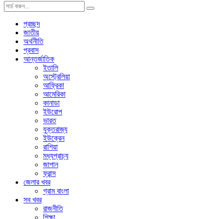
প্রচ্ছদ
জাতীয়
অর্থনীতি
প্রবাস
আন্তর্জাতিক
ইতালি
অস্ট্রেলিয়া
আফ্রিকা
আমেরিকা
কানাডা
ইউরোপ
ভারত
যুক্তরাজ্য
ইউক্রেন
রাশিয়া
মধ্যপ্রাচ্য
জাপান
ফ্রান্স
জেলার খবর
গ্রাম বাংলা
সব খবর
রাজনীতি
শিক্ষা