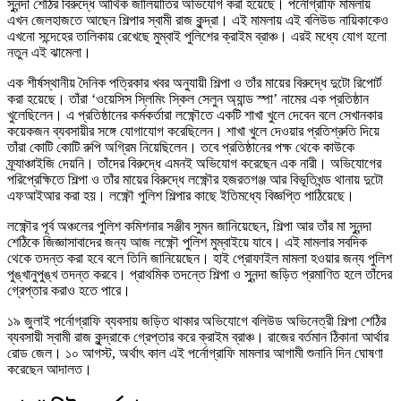
সুনন্দা শেঠির বিরুদ্ধে আর্থিক জালিয়াতির অভিযোগ করা হয়েছে। পর্নোগ্রাফি মামলায়
এখন জেলহাজতে আছেন শিল্পার স্বামী রাজ কুন্দ্রা। এই মামলায় এই বলিউড নায়িকাকেও
এখনো সন্দেহের তালিকায় রেখেছে মুম্বাই পুলিশের ক্রাইম ব্রাঞ্চ। এরই মধ্যে যোগ হলো
নতুন এই ঝামেলা।
এক শীর্ষস্থানীয় দৈনিক পত্রিকার খবর অনুযায়ী শিল্পা ও তাঁর মায়ের বিরুদ্ধে দুটো রিপোর্ট
করা হয়েছে। তাঁরা ‘ওয়েসিস স্লিমিং স্কিল সেলুন অ্যান্ড স্পা’ নামের এক প্রতিষ্ঠান
খুলেছিলেন। এ প্রতিষ্ঠানের কর্মকর্তারা লক্ষ্ণৌতে একটি শাখা খুলে দেবেন বলে সেখানকার
কয়েকজন ব্যবসায়ীর সঙ্গে যোগাযোগ করেছিলেন। শাখা খুলে দেওয়ার প্রতিশ্রুতি দিয়ে
তাঁরা কোটি কোটি রুপি অগ্রিম নিয়েছিলেন। তবে প্রতিষ্ঠানের পক্ষ থেকে কাউকে
ফ্র্যাঞ্চাইজি দেয়নি। তাঁদের বিরুদ্ধে এমনই অভিযোগ করেছেন এক নারী। অভিযোগের
পরিপ্রেক্ষিতে শিল্পা ও তাঁর মায়ের বিরুদ্ধে লক্ষ্ণৌর হজরতগঞ্জ আর বিভূতিখন্ড থানায় দুটো
এফআইআর করা হয়। লক্ষ্ণৌ পুলিশ শিল্পার কাছে ইতিমধ্যে বিজ্ঞপ্তি পাঠিয়েছে।
লক্ষ্ণৌর পূর্ব অঞ্চলের পুলিশ কমিশনার সঞ্জীব সুমন জানিয়েছেন, শিল্পা আর তাঁর মা সুনন্দা
শেঠিকে জিজ্ঞাসাবাদের জন্য আজ লক্ষ্ণৌ পুলিশ মুম্বাইয়ে যাবে। এই মামলার সবদিক
থেকে তদন্ত করা হবে বলে তিনি জানিয়েছেন। হাই প্রোফাইল মামলা হওয়ার জন্য পুলিশ
পুঙ্খানুপুঙ্খ তদন্ত করবে। প্রাথমিক তদন্তে শিল্পা ও সুনন্দা জড়িত প্রমাণিত হলে তাঁদের
গ্রেপ্তার করাও হতে পারে।
১৯ জুলাই পর্নোগ্রাফি ব্যবসায় জড়িত থাকার অভিযোগে বলিউড অভিনেত্রী শিল্পা শেঠির
ব্যবসায়ী স্বামী রাজ কুন্দ্রাকে গ্রেপ্তার করে ক্রাইম ব্রাঞ্চ। রাজের বর্তমান ঠিকানা আর্থার
রোড জেল। ১০ আগস্ট, অর্থাৎ কাল এই পর্নোগ্রাফি মামলার আগামী শুনানি দিন ঘোষণা
করেছেন আদালত।