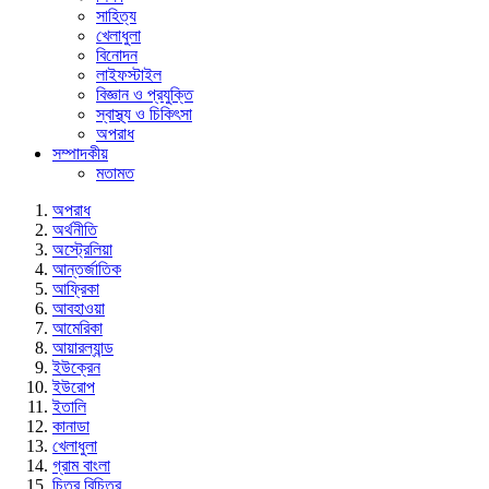
সাহিত্য
খেলাধুলা
বিনোদন
লাইফস্টাইল
বিজ্ঞান ও প্রযুক্তি
স্বাস্থ্য ও চিকিৎসা
অপরাধ
সম্পাদকীয়
মতামত
অপরাধ
অর্থনীতি
অস্ট্রেলিয়া
আন্তর্জাতিক
আফ্রিকা
আবহাওয়া
আমেরিকা
আয়ারল্যান্ড
ইউক্রেন
ইউরোপ
ইতালি
কানাডা
খেলাধুলা
গ্রাম বাংলা
চিত্র বিচিত্র