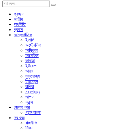
প্রচ্ছদ
জাতীয়
অর্থনীতি
প্রবাস
আন্তর্জাতিক
ইতালি
অস্ট্রেলিয়া
আফ্রিকা
আমেরিকা
কানাডা
ইউরোপ
ভারত
যুক্তরাজ্য
ইউক্রেন
রাশিয়া
মধ্যপ্রাচ্য
জাপান
ফ্রান্স
জেলার খবর
গ্রাম বাংলা
সব খবর
রাজনীতি
শিক্ষা