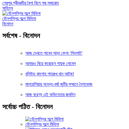
শেরপুর শ্রীবরদীর বৈশা বিলে পদ্ম সমারোহ
সাহিত্য
যৌনপল্লির গল্পে মিথিলা
বিনোদন
সর্বশেষ - বিনোদন
আজ দেখতে পাবেন সাড়া ফেলা ‘সিনপাট’
আবারও বিয়ে করেছেন গায়ক নোবেল
বলিউড বাদশাহ শাহরুখ খান আটক!
মালয়েশিয়ায় অনন্ত-বর্ষা জুটির সম্মানে নৈশভোজ
আজ বরেণ্য এই অভিনেতার জন্মদিন
সর্বোচ্চ পঠিত - বিনোদন
যৌনপল্লির গল্পে মিথিলা