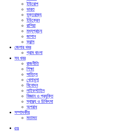
ইউরোপ
ভারত
যুক্তরাজ্য
ইউক্রেন
রাশিয়া
মধ্যপ্রাচ্য
জাপান
ফ্রান্স
জেলার খবর
গ্রাম বাংলা
সব খবর
রাজনীতি
শিক্ষা
সাহিত্য
খেলাধুলা
বিনোদন
লাইফস্টাইল
বিজ্ঞান ও প্রযুক্তি
স্বাস্থ্য ও চিকিৎসা
অপরাধ
সম্পাদকীয়
মতামত
en