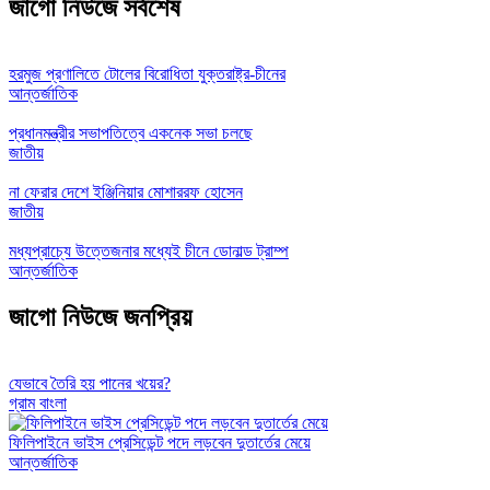
জাগো নিউজে সর্বশেষ
হরমুজ প্রণালিতে টোলের বিরোধিতা যুক্তরাষ্ট্র-চীনের
আন্তর্জাতিক
প্রধানমন্ত্রীর সভাপতিত্বে একনেক সভা চলছে
জাতীয়
না ফেরার দেশে ইঞ্জিনিয়ার মোশাররফ হোসেন
জাতীয়
মধ্যপ্রাচ্যে উত্তেজনার মধ্যেই চীনে ডোনাল্ড ট্রাম্প
আন্তর্জাতিক
জাগো নিউজে জনপ্রিয়
যেভাবে তৈরি হয় পানের খয়ের?
গ্রাম বাংলা
ফিলিপাইনে ভাইস প্রেসিডেন্ট পদে লড়বেন দুতার্তের মেয়ে
আন্তর্জাতিক