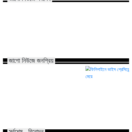
হরমুজ প্রণালিতে টোলের বিরোধিতা
প্রধানমন্ত্রীর সভাপতি
যুক্তরাষ্ট্র-চীনের
চলছে
জাগো নিউজে জনপ্রিয়
ফিলিপাইনে ভাইস প্রেস
যেভাবে তৈরি হয় পানের খয়ের?
দুতার্তের মেয়ে
সর্বশেষ - বিনোদন