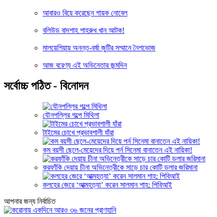
আবারও বিয়ে করেছেন গায়ক নোবেল
বলিউড বাদশাহ শাহরুখ খান আটক!
মালয়েশিয়ায় অনন্ত-বর্ষা জুটির সম্মানে নৈশভোজ
আজ বরেণ্য এই অভিনেতার জন্মদিন
সর্বোচ্চ পঠিত - বিনোদন
যৌনপল্লির গল্পে মিথিলা
টাইমের চোখে প্রভাবশালী যাঁরা
কম বয়সী ছেলে-মেয়েদের দিয়ে পর্ন সিনেমা বানাতেন এই নায়িকা!
করফাঁকি দেয়ায় চীনা অভিনেত্রীকে সাড়ে চার কোটি ডলার জরিমানা
কলহের জেরে ‘আত্মহত্যা’ করেন সালমান শাহ: পিবিআই
আপনার জন্য নির্বাচিত