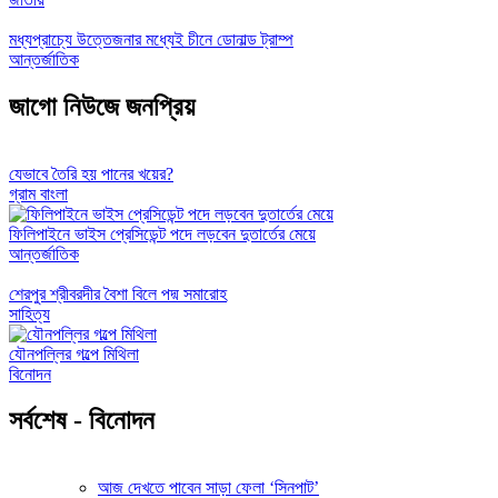
মধ্যপ্রাচ্যে উত্তেজনার মধ্যেই চীনে ডোনাল্ড ট্রাম্প
আন্তর্জাতিক
জাগো নিউজে জনপ্রিয়
যেভাবে তৈরি হয় পানের খয়ের?
গ্রাম বাংলা
ফিলিপাইনে ভাইস প্রেসিডেন্ট পদে লড়বেন দুতার্তের মেয়ে
আন্তর্জাতিক
শেরপুর শ্রীবরদীর বৈশা বিলে পদ্ম সমারোহ
সাহিত্য
যৌনপল্লির গল্পে মিথিলা
বিনোদন
সর্বশেষ - বিনোদন
আজ দেখতে পাবেন সাড়া ফেলা ‘সিনপাট’