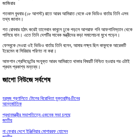
জাজিরার
গতকাল বুধবার (১৮ আগস্ট) রাতে আরব আমিরাত থেকে এক ভিডিও বার্তায় তিনি এসব
তথ্য জানান।
গত রোববার হঠাৎ করেই তালেবান কাবুলে ঢুকে পড়লে আশরাফ গনি আফগানিস্তান থেকে
পালিয়ে যান। এতে তিনি দেশটির সাবেক মন্ত্রীদের কড়া সমালোচনা মুখে পড়েন।
ফেসবুকে দেওয়া ওই ভিডিও বার্তায় তিনি বলেন, আমার লক্ষ্য ছিল কাবুলকে আরেকটি
ইয়েমেন বা সিরিয়ায় পরিণত না করা।
আফগান প্রেসিডেন্টের সংযুক্ত আরব আমিরাতে থাকার বিষয়টি নিশ্চিত হওয়ার পর এটাই
প্রথম প্রকাশ্য মন্তব্য।
জাগো নিউজে সর্বশেষ
হরমুজ প্রণালিতে টোলের বিরোধিতা যুক্তরাষ্ট্র-চীনের
আন্তর্জাতিক
প্রধানমন্ত্রীর সভাপতিত্বে একনেক সভা চলছে
জাতীয়
না ফেরার দেশে ইঞ্জিনিয়ার মোশাররফ হোসেন
জাতীয়