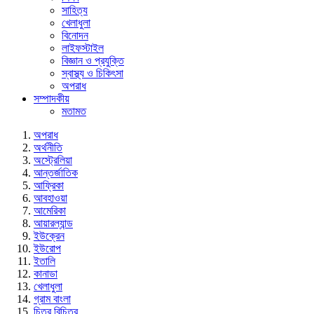
সাহিত্য
খেলাধুলা
বিনোদন
লাইফস্টাইল
বিজ্ঞান ও প্রযুক্তি
স্বাস্থ্য ও চিকিৎসা
অপরাধ
সম্পাদকীয়
মতামত
অপরাধ
অর্থনীতি
অস্ট্রেলিয়া
আন্তর্জাতিক
আফ্রিকা
আবহাওয়া
আমেরিকা
আয়ারল্যান্ড
ইউক্রেন
ইউরোপ
ইতালি
কানাডা
খেলাধুলা
গ্রাম বাংলা
চিত্র বিচিত্র