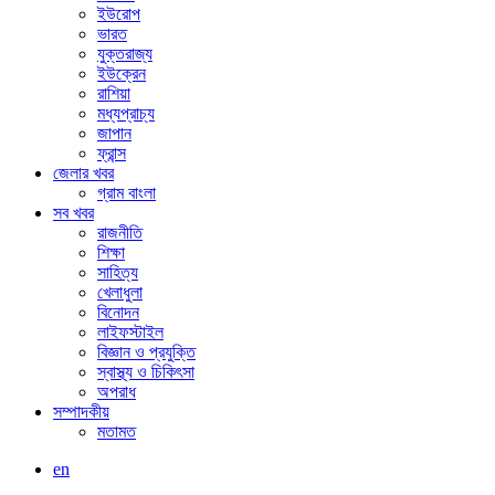
ইউরোপ
ভারত
যুক্তরাজ্য
ইউক্রেন
রাশিয়া
মধ্যপ্রাচ্য
জাপান
ফ্রান্স
জেলার খবর
গ্রাম বাংলা
সব খবর
রাজনীতি
শিক্ষা
সাহিত্য
খেলাধুলা
বিনোদন
লাইফস্টাইল
বিজ্ঞান ও প্রযুক্তি
স্বাস্থ্য ও চিকিৎসা
অপরাধ
সম্পাদকীয়
মতামত
en