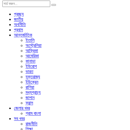
প্রচ্ছদ
জাতীয়
অর্থনীতি
প্রবাস
আন্তর্জাতিক
ইতালি
অস্ট্রেলিয়া
আফ্রিকা
আমেরিকা
কানাডা
ইউরোপ
ভারত
যুক্তরাজ্য
ইউক্রেন
রাশিয়া
মধ্যপ্রাচ্য
জাপান
ফ্রান্স
জেলার খবর
গ্রাম বাংলা
সব খবর
রাজনীতি
শিক্ষা