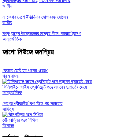
প্রধানমন্ত্রীর সভাপতিত্বে একনেক সভা চলছে
জাতীয়
না ফেরার দেশে ইঞ্জিনিয়ার মোশাররফ হোসেন
জাতীয়
মধ্যপ্রাচ্যে উত্তেজনার মধ্যেই চীনে ডোনাল্ড ট্রাম্প
আন্তর্জাতিক
জাগো নিউজে জনপ্রিয়
যেভাবে তৈরি হয় পানের খয়ের?
গ্রাম বাংলা
ফিলিপাইনে ভাইস প্রেসিডেন্ট পদে লড়বেন দুতার্তের মেয়ে
আন্তর্জাতিক
শেরপুর শ্রীবরদীর বৈশা বিলে পদ্ম সমারোহ
সাহিত্য
যৌনপল্লির গল্পে মিথিলা
বিনোদন