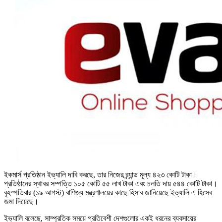
ইকমার্স প্রতিষ্ঠান ইভ্যালি দাবি করছে, তার নিজের ব্র্যান্ড মূল্য ৪২৩ কোটি টাকা।
প্রতিষ্ঠানের স্থাবর সম্পত্তি ১০৫ কোটি ৫৫ লাখ টাকা এবং চলতি দায় ৫৪৪ কোটি টাকা।
বৃহস্পতিবার (১৯ আগস্ট) বাণিজ্য মন্ত্রণালয়ের কাছে হিসাব জানিয়েছে ইভ্যালি এ হিসেব
জমা দিয়েছে।
ইভ্যালি বলেছে, সাম্প্রতিক সময়ে প্রতিবেশী দেশগুলোর একই ধরনের ব্যবসায়ের