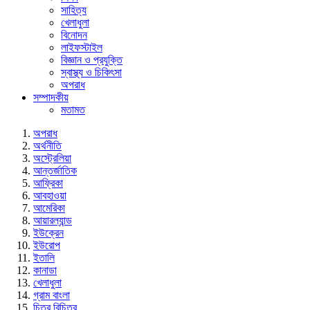
সাহিত্য
খেলাধুলা
বিনোদন
লাইফস্টাইল
বিজ্ঞান ও প্রযুক্তি
স্বাস্থ্য ও চিকিৎসা
অপরাধ
সম্পাদকীয়
মতামত
অপরাধ
অর্থনীতি
অস্ট্রেলিয়া
আন্তর্জাতিক
আফ্রিকা
আবহাওয়া
আমেরিকা
আয়ারল্যান্ড
ইউক্রেন
ইউরোপ
ইতালি
কানাডা
খেলাধুলা
গ্রাম বাংলা
চিত্র বিচিত্র