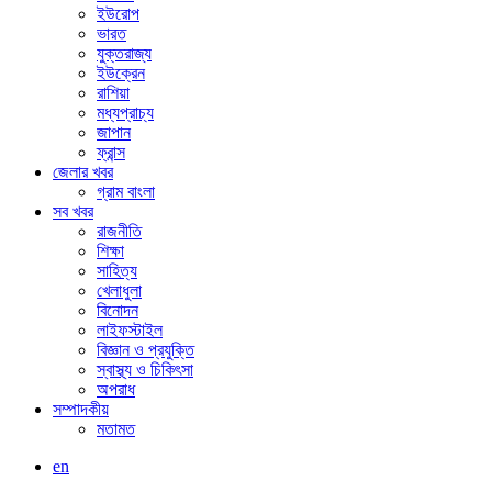
ইউরোপ
ভারত
যুক্তরাজ্য
ইউক্রেন
রাশিয়া
মধ্যপ্রাচ্য
জাপান
ফ্রান্স
জেলার খবর
গ্রাম বাংলা
সব খবর
রাজনীতি
শিক্ষা
সাহিত্য
খেলাধুলা
বিনোদন
লাইফস্টাইল
বিজ্ঞান ও প্রযুক্তি
স্বাস্থ্য ও চিকিৎসা
অপরাধ
সম্পাদকীয়
মতামত
en