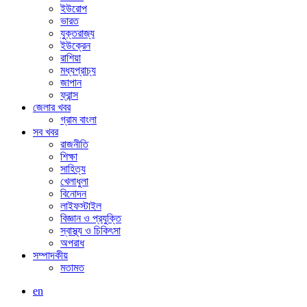
ইউরোপ
ভারত
যুক্তরাজ্য
ইউক্রেন
রাশিয়া
মধ্যপ্রাচ্য
জাপান
ফ্রান্স
জেলার খবর
গ্রাম বাংলা
সব খবর
রাজনীতি
শিক্ষা
সাহিত্য
খেলাধুলা
বিনোদন
লাইফস্টাইল
বিজ্ঞান ও প্রযুক্তি
স্বাস্থ্য ও চিকিৎসা
অপরাধ
সম্পাদকীয়
মতামত
en