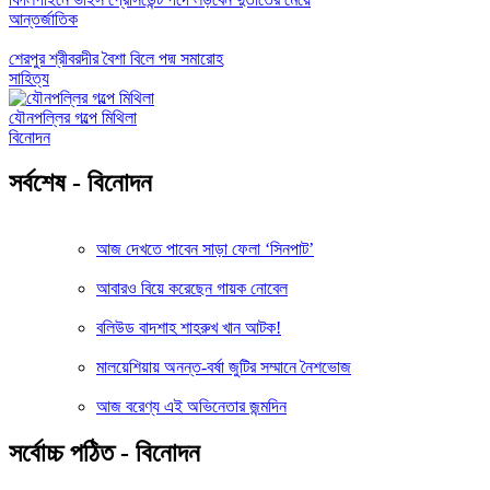
আন্তর্জাতিক
শেরপুর শ্রীবরদীর বৈশা বিলে পদ্ম সমারোহ
সাহিত্য
যৌনপল্লির গল্পে মিথিলা
বিনোদন
সর্বশেষ - বিনোদন
আজ দেখতে পাবেন সাড়া ফেলা ‘সিনপাট’
আবারও বিয়ে করেছেন গায়ক নোবেল
বলিউড বাদশাহ শাহরুখ খান আটক!
মালয়েশিয়ায় অনন্ত-বর্ষা জুটির সম্মানে নৈশভোজ
আজ বরেণ্য এই অভিনেতার জন্মদিন
সর্বোচ্চ পঠিত - বিনোদন