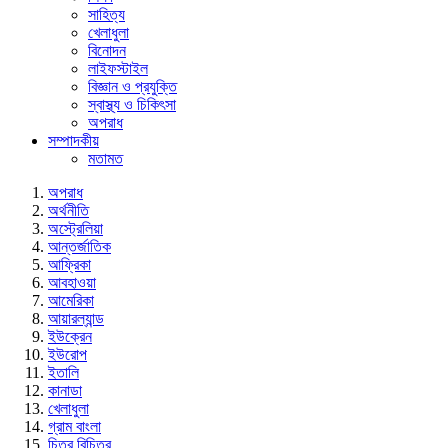
সাহিত্য
খেলাধুলা
বিনোদন
লাইফস্টাইল
বিজ্ঞান ও প্রযুক্তি
স্বাস্থ্য ও চিকিৎসা
অপরাধ
সম্পাদকীয়
মতামত
অপরাধ
অর্থনীতি
অস্ট্রেলিয়া
আন্তর্জাতিক
আফ্রিকা
আবহাওয়া
আমেরিকা
আয়ারল্যান্ড
ইউক্রেন
ইউরোপ
ইতালি
কানাডা
খেলাধুলা
গ্রাম বাংলা
চিত্র বিচিত্র