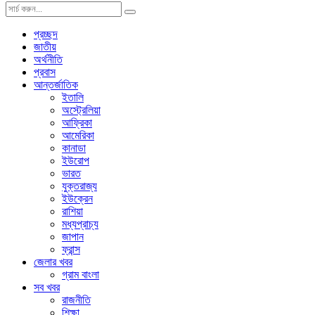
প্রচ্ছদ
জাতীয়
অর্থনীতি
প্রবাস
আন্তর্জাতিক
ইতালি
অস্ট্রেলিয়া
আফ্রিকা
আমেরিকা
কানাডা
ইউরোপ
ভারত
যুক্তরাজ্য
ইউক্রেন
রাশিয়া
মধ্যপ্রাচ্য
জাপান
ফ্রান্স
জেলার খবর
গ্রাম বাংলা
সব খবর
রাজনীতি
শিক্ষা