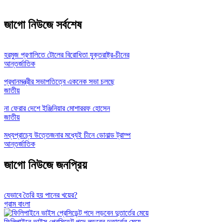
জাগো নিউজে সর্বশেষ
হরমুজ প্রণালিতে টোলের বিরোধিতা যুক্তরাষ্ট্র-চীনের
আন্তর্জাতিক
প্রধানমন্ত্রীর সভাপতিত্বে একনেক সভা চলছে
জাতীয়
না ফেরার দেশে ইঞ্জিনিয়ার মোশাররফ হোসেন
জাতীয়
মধ্যপ্রাচ্যে উত্তেজনার মধ্যেই চীনে ডোনাল্ড ট্রাম্প
আন্তর্জাতিক
জাগো নিউজে জনপ্রিয়
যেভাবে তৈরি হয় পানের খয়ের?
গ্রাম বাংলা
ফিলিপাইনে ভাইস প্রেসিডেন্ট পদে লড়বেন দুতার্তের মেয়ে