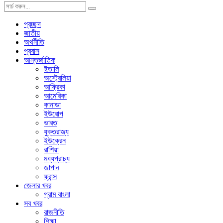
প্রচ্ছদ
জাতীয়
অর্থনীতি
প্রবাস
আন্তর্জাতিক
ইতালি
অস্ট্রেলিয়া
আফ্রিকা
আমেরিকা
কানাডা
ইউরোপ
ভারত
যুক্তরাজ্য
ইউক্রেন
রাশিয়া
মধ্যপ্রাচ্য
জাপান
ফ্রান্স
জেলার খবর
গ্রাম বাংলা
সব খবর
রাজনীতি
শিক্ষা