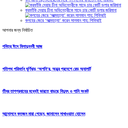
করফাঁকি দেয়ায় চীনা অভিনেত্রীকে সাড়ে চার কোটি ডলার জরিমানা
কলহের জেরে ‘আত্মহত্যা’ করেন সালমান শাহ: পিবিআই
আপনার জন্য নির্বাচিত
পবিত্র ঈদে মিলাদুন্নবী আজ
গতিপথ পরিবর্তন ঘূর্ণিঝড় ‘অশনি’র, অন্ধ্র প্রদেশে রেড অ্যালার্ট
তীব্র তাপপ্রবাহের মধ্যেই ভারতে বাড়ছে বিদ্যুৎ ও পানি সংকট
আন্দোলনে কতজন মারা গেছেন, জানালেন সাখাওয়াত হোসেন