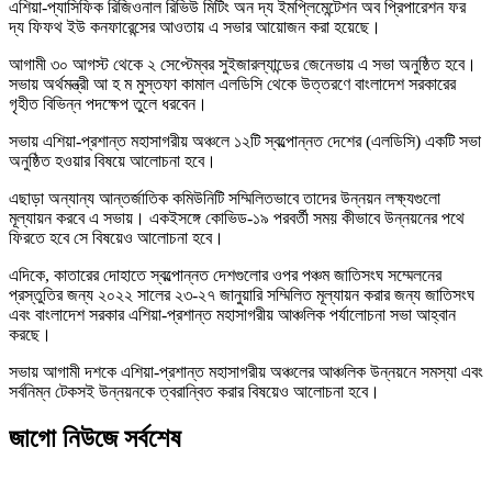
এশিয়া-প্যাসিফিক রিজিওনাল রিভিউ মিটিং অন দ্য ইমপ্লিমেন্টেশন অব প্রিপারেশন ফর
দ্য ফিফথ ইউ কনফারেন্সের আওতায় এ সভার আয়োজন করা হয়েছে।
আগামী ৩০ আগস্ট থেকে ২ সেপ্টেম্বর সুইজারল্যান্ডের জেনেভায় এ সভা অনুষ্ঠিত হবে।
সভায় অর্থমন্ত্রী আ হ ম মুস্তফা কামাল এলডিসি থেকে উত্তরণে বাংলাদেশ সরকারের
গৃহীত বিভিন্ন পদক্ষেপ তুলে ধরবেন।
সভায় এশিয়া-প্রশান্ত মহাসাগরীয় অঞ্চলে ১২টি স্বল্পোন্নত দেশের (এলডিসি) একটি সভা
অনুষ্ঠিত হওয়ার বিষয়ে আলোচনা হবে।
এছাড়া অন্যান্য আন্তর্জাতিক কমিউনিটি সম্মিলিতভাবে তাদের উন্নয়ন লক্ষ্যগুলো
মূল্যায়ন করবে এ সভায়। একইসঙ্গে কোভিড-১৯ পরবর্তী সময় কীভাবে উন্নয়নের পথে
ফিরতে হবে সে বিষয়েও আলোচনা হবে।
এদিকে, কাতারের দোহাতে স্বল্পোন্নত দেশগুলোর ওপর পঞ্চম জাতিসংঘ সম্মেলনের
প্রস্তুতির জন্য ২০২২ সালের ২৩-২৭ জানুয়ারি সম্মিলিত মূল্যায়ন করার জন্য জাতিসংঘ
এবং বাংলাদেশ সরকার এশিয়া-প্রশান্ত মহাসাগরীয় আঞ্চলিক পর্যালোচনা সভা আহ্বান
করছে।
সভায় আগামী দশকে এশিয়া-প্রশান্ত মহাসাগরীয় অঞ্চলের আঞ্চলিক উন্নয়নে সমস্যা এবং
সর্বনিম্ন টেকসই উন্নয়নকে ত্বরান্বিত করার বিষয়েও আলোচনা হবে।
জাগো নিউজে সর্বশেষ