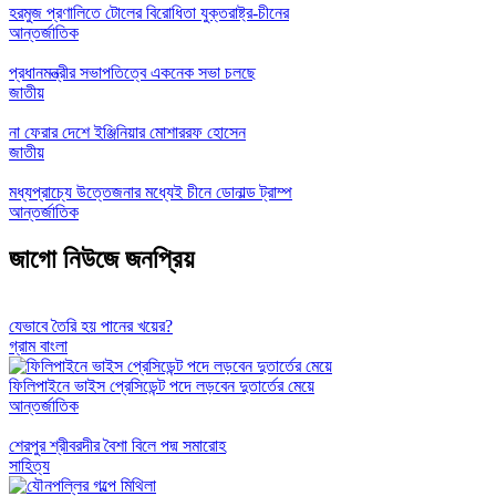
হরমুজ প্রণালিতে টোলের বিরোধিতা যুক্তরাষ্ট্র-চীনের
আন্তর্জাতিক
প্রধানমন্ত্রীর সভাপতিত্বে একনেক সভা চলছে
জাতীয়
না ফেরার দেশে ইঞ্জিনিয়ার মোশাররফ হোসেন
জাতীয়
মধ্যপ্রাচ্যে উত্তেজনার মধ্যেই চীনে ডোনাল্ড ট্রাম্প
আন্তর্জাতিক
জাগো নিউজে জনপ্রিয়
যেভাবে তৈরি হয় পানের খয়ের?
গ্রাম বাংলা
ফিলিপাইনে ভাইস প্রেসিডেন্ট পদে লড়বেন দুতার্তের মেয়ে
আন্তর্জাতিক
শেরপুর শ্রীবরদীর বৈশা বিলে পদ্ম সমারোহ
সাহিত্য