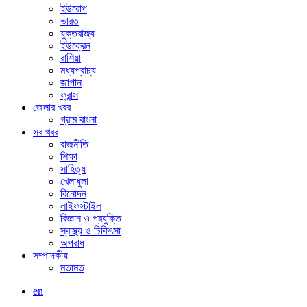
ইউরোপ
ভারত
যুক্তরাজ্য
ইউক্রেন
রাশিয়া
মধ্যপ্রাচ্য
জাপান
ফ্রান্স
জেলার খবর
গ্রাম বাংলা
সব খবর
রাজনীতি
শিক্ষা
সাহিত্য
খেলাধুলা
বিনোদন
লাইফস্টাইল
বিজ্ঞান ও প্রযুক্তি
স্বাস্থ্য ও চিকিৎসা
অপরাধ
সম্পাদকীয়
মতামত
en