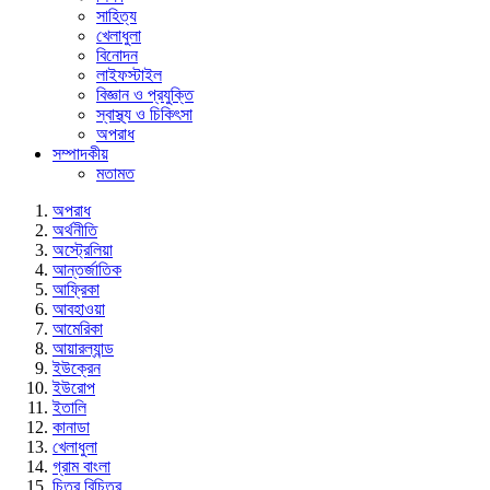
সাহিত্য
খেলাধুলা
বিনোদন
লাইফস্টাইল
বিজ্ঞান ও প্রযুক্তি
স্বাস্থ্য ও চিকিৎসা
অপরাধ
সম্পাদকীয়
মতামত
অপরাধ
অর্থনীতি
অস্ট্রেলিয়া
আন্তর্জাতিক
আফ্রিকা
আবহাওয়া
আমেরিকা
আয়ারল্যান্ড
ইউক্রেন
ইউরোপ
ইতালি
কানাডা
খেলাধুলা
গ্রাম বাংলা
চিত্র বিচিত্র