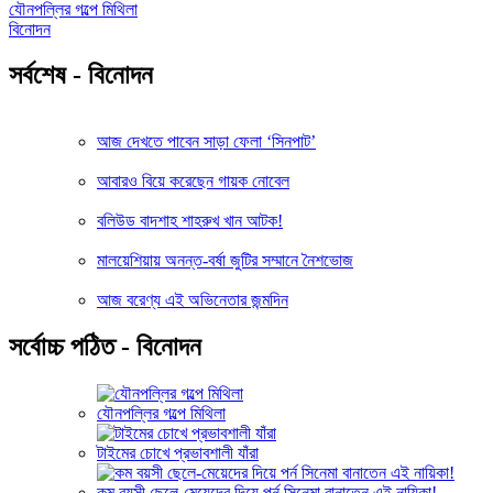
যৌনপল্লির গল্পে মিথিলা
বিনোদন
সর্বশেষ - বিনোদন
আজ দেখতে পাবেন সাড়া ফেলা ‘সিনপাট’
আবারও বিয়ে করেছেন গায়ক নোবেল
বলিউড বাদশাহ শাহরুখ খান আটক!
মালয়েশিয়ায় অনন্ত-বর্ষা জুটির সম্মানে নৈশভোজ
আজ বরেণ্য এই অভিনেতার জন্মদিন
সর্বোচ্চ পঠিত - বিনোদন
যৌনপল্লির গল্পে মিথিলা
টাইমের চোখে প্রভাবশালী যাঁরা
কম বয়সী ছেলে-মেয়েদের দিয়ে পর্ন সিনেমা বানাতেন এই নায়িকা!