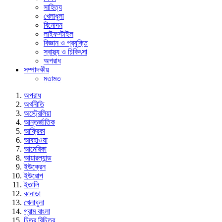
সাহিত্য
খেলাধুলা
বিনোদন
লাইফস্টাইল
বিজ্ঞান ও প্রযুক্তি
স্বাস্থ্য ও চিকিৎসা
অপরাধ
সম্পাদকীয়
মতামত
অপরাধ
অর্থনীতি
অস্ট্রেলিয়া
আন্তর্জাতিক
আফ্রিকা
আবহাওয়া
আমেরিকা
আয়ারল্যান্ড
ইউক্রেন
ইউরোপ
ইতালি
কানাডা
খেলাধুলা
গ্রাম বাংলা
চিত্র বিচিত্র