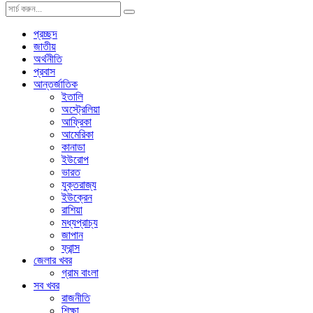
প্রচ্ছদ
জাতীয়
অর্থনীতি
প্রবাস
আন্তর্জাতিক
ইতালি
অস্ট্রেলিয়া
আফ্রিকা
আমেরিকা
কানাডা
ইউরোপ
ভারত
যুক্তরাজ্য
ইউক্রেন
রাশিয়া
মধ্যপ্রাচ্য
জাপান
ফ্রান্স
জেলার খবর
গ্রাম বাংলা
সব খবর
রাজনীতি
শিক্ষা