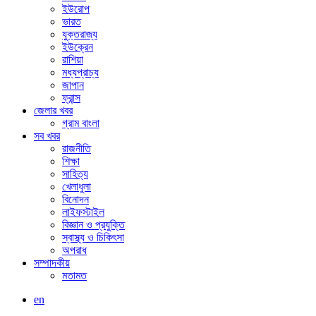
ইউরোপ
ভারত
যুক্তরাজ্য
ইউক্রেন
রাশিয়া
মধ্যপ্রাচ্য
জাপান
ফ্রান্স
জেলার খবর
গ্রাম বাংলা
সব খবর
রাজনীতি
শিক্ষা
সাহিত্য
খেলাধুলা
বিনোদন
লাইফস্টাইল
বিজ্ঞান ও প্রযুক্তি
স্বাস্থ্য ও চিকিৎসা
অপরাধ
সম্পাদকীয়
মতামত
en