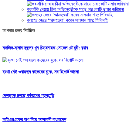
করফাঁকি দেয়ায় চীনা অভিনেত্রীকে সাড়ে চার কোটি ডলার জরিমানা
কলহের জেরে ‘আত্মহত্যা’ করেন সালমান শাহ: পিবিআই
আপনার জন্য নির্বাচিত
মসজিদ-ক্লাব দ্বন্দ্বে খুন চিত্রনায়ক সোহেল চৌধুরী: র‍্যাব
ব্যথা নেই ওবায়দুল কাদেরের বুকে, সব রিপোর্ট ভালো
দেশজুড়ে চলছে বর্ষবরণের প্রস্তুতি
আইএমএফের ঋণ নিয়ে আশাবাদী বাংলাদেশ