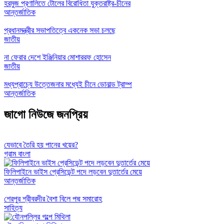
হরমুজ প্রণালিতে টোলের বিরোধিতা যুক্তরাষ্ট্র-চীনের
আন্তর্জাতিক
প্রধানমন্ত্রীর সভাপতিত্বে একনেক সভা চলছে
জাতীয়
না ফেরার দেশে ইঞ্জিনিয়ার মোশাররফ হোসেন
জাতীয়
মধ্যপ্রাচ্যে উত্তেজনার মধ্যেই চীনে ডোনাল্ড ট্রাম্প
আন্তর্জাতিক
জাগো নিউজে জনপ্রিয়
যেভাবে তৈরি হয় পানের খয়ের?
গ্রাম বাংলা
ফিলিপাইনে ভাইস প্রেসিডেন্ট পদে লড়বেন দুতার্তের মেয়ে
আন্তর্জাতিক
শেরপুর শ্রীবরদীর বৈশা বিলে পদ্ম সমারোহ
সাহিত্য