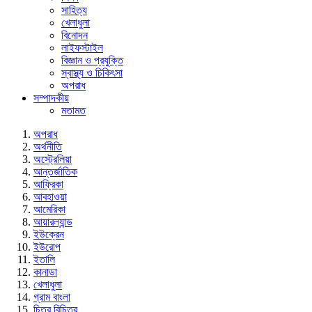
সাহিত্য
খেলাধুলা
বিনোদন
লাইফস্টাইল
বিজ্ঞান ও প্রযুক্তি
স্বাস্থ্য ও চিকিৎসা
অপরাধ
সম্পাদকীয়
মতামত
অপরাধ
অর্থনীতি
অস্ট্রেলিয়া
আন্তর্জাতিক
আফ্রিকা
আবহাওয়া
আমেরিকা
আয়ারল্যান্ড
ইউক্রেন
ইউরোপ
ইতালি
কানাডা
খেলাধুলা
গ্রাম বাংলা
চিত্র বিচিত্র