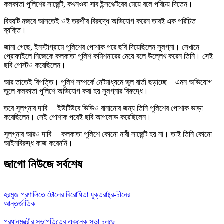
কলকাতা পুলিশের সার্জেন্ট, কখনওবা সাব ইন্সপেক্টরের মেয়ে বলে পরিচয় দিতেন।
বিষয়টি নজরে আসতেই ওই তরুণীর বিরুদ্ধে অভিযোগ করেন তারই এক পরিচিত
ব্যক্তি।
জানা গেছে, ইনস্টাগ্রামে পুলিশের পোশাক পরে ছবি দিয়েছিলেন সুলগ্না। সেখানে
প্রোফাইলে নিজেকে কলকাতা পুলিশ কমিশনারের মেয়ে বলে উল্লেখ করেন তিনি। সেই
ছবি পোস্টও করেছিলেন।
আর তাতেই বিপত্তি। পুলিশ সম্পর্কে নেটমাধ্যমে ভুল বার্তা ছড়াচ্ছে—এমন অভিযোগ
তুলে কলকাতা পুলিশে অভিযোগ করা হয় সুলগ্নার বিরুদ্ধে।
তবে সুলগ্নার দাবি— ইউটিউবে ভিডিও বানানোর জন্য তিনি পুলিশের পোশাক ভাড়া
করেছিলেন। সেই পোশাক পরেই ছবি আপলোড করেছিলেন।
সুলগ্নার আরও দাবি— কলকাতা পুলিশে কোনো নারী সার্জেন্ট হয় না। তাই তিনি কোনো
আইনবিরুদ্ধ কাজ করেননি।
জাগো নিউজে সর্বশেষ
হরমুজ প্রণালিতে টোলের বিরোধিতা যুক্তরাষ্ট্র-চীনের
আন্তর্জাতিক
প্রধানমন্ত্রীর সভাপতিত্বে একনেক সভা চলছে