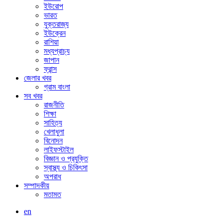
ইউরোপ
ভারত
যুক্তরাজ্য
ইউক্রেন
রাশিয়া
মধ্যপ্রাচ্য
জাপান
ফ্রান্স
জেলার খবর
গ্রাম বাংলা
সব খবর
রাজনীতি
শিক্ষা
সাহিত্য
খেলাধুলা
বিনোদন
লাইফস্টাইল
বিজ্ঞান ও প্রযুক্তি
স্বাস্থ্য ও চিকিৎসা
অপরাধ
সম্পাদকীয়
মতামত
en