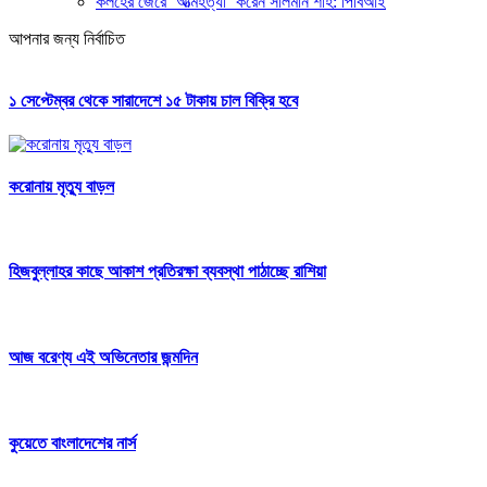
কলহের জেরে ‘আত্মহত্যা’ করেন সালমান শাহ: পিবিআই
আপনার জন্য নির্বাচিত
১ সেপ্টেম্বর থেকে সারাদেশে ১৫ টাকায় চাল বিক্রি হবে
করোনায় মৃত্যু বাড়ল
হিজবুল্লাহর কাছে আকাশ প্রতিরক্ষা ব্যবস্থা পাঠাচ্ছে রাশিয়া
আজ বরেণ্য এই অভিনেতার জন্মদিন
কুয়েতে বাংলাদেশের নার্স