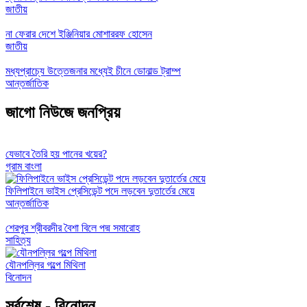
জাতীয়
না ফেরার দেশে ইঞ্জিনিয়ার মোশাররফ হোসেন
জাতীয়
মধ্যপ্রাচ্যে উত্তেজনার মধ্যেই চীনে ডোনাল্ড ট্রাম্প
আন্তর্জাতিক
জাগো নিউজে জনপ্রিয়
যেভাবে তৈরি হয় পানের খয়ের?
গ্রাম বাংলা
ফিলিপাইনে ভাইস প্রেসিডেন্ট পদে লড়বেন দুতার্তের মেয়ে
আন্তর্জাতিক
শেরপুর শ্রীবরদীর বৈশা বিলে পদ্ম সমারোহ
সাহিত্য
যৌনপল্লির গল্পে মিথিলা
বিনোদন
সর্বশেষ - বিনোদন