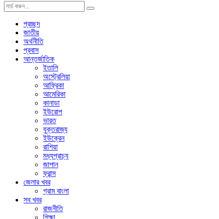
প্রচ্ছদ
জাতীয়
অর্থনীতি
প্রবাস
আন্তর্জাতিক
ইতালি
অস্ট্রেলিয়া
আফ্রিকা
আমেরিকা
কানাডা
ইউরোপ
ভারত
যুক্তরাজ্য
ইউক্রেন
রাশিয়া
মধ্যপ্রাচ্য
জাপান
ফ্রান্স
জেলার খবর
গ্রাম বাংলা
সব খবর
রাজনীতি
শিক্ষা