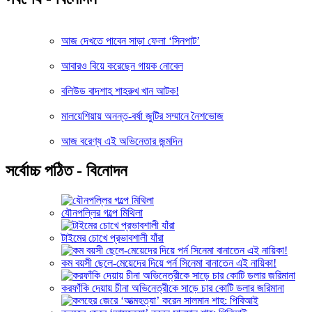
আজ দেখতে পাবেন সাড়া ফেলা ‘সিনপাট’
আবারও বিয়ে করেছেন গায়ক নোবেল
বলিউড বাদশাহ শাহরুখ খান আটক!
মালয়েশিয়ায় অনন্ত-বর্ষা জুটির সম্মানে নৈশভোজ
আজ বরেণ্য এই অভিনেতার জন্মদিন
সর্বোচ্চ পঠিত - বিনোদন
যৌনপল্লির গল্পে মিথিলা
টাইমের চোখে প্রভাবশালী যাঁরা
কম বয়সী ছেলে-মেয়েদের দিয়ে পর্ন সিনেমা বানাতেন এই নায়িকা!
করফাঁকি দেয়ায় চীনা অভিনেত্রীকে সাড়ে চার কোটি ডলার জরিমানা