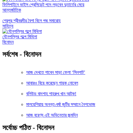
ফিলিপাইনে ভাইস প্রেসিডেন্ট পদে লড়বেন দুতার্তের মেয়ে
আন্তর্জাতিক
শেরপুর শ্রীবরদীর বৈশা বিলে পদ্ম সমারোহ
সাহিত্য
যৌনপল্লির গল্পে মিথিলা
বিনোদন
সর্বশেষ - বিনোদন
আজ দেখতে পাবেন সাড়া ফেলা ‘সিনপাট’
আবারও বিয়ে করেছেন গায়ক নোবেল
বলিউড বাদশাহ শাহরুখ খান আটক!
মালয়েশিয়ায় অনন্ত-বর্ষা জুটির সম্মানে নৈশভোজ
আজ বরেণ্য এই অভিনেতার জন্মদিন
সর্বোচ্চ পঠিত - বিনোদন