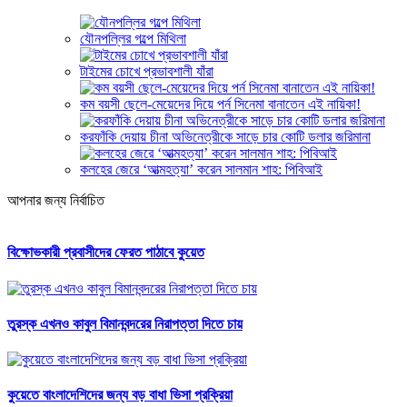
যৌনপল্লির গল্পে মিথিলা
টাইমের চোখে প্রভাবশালী যাঁরা
কম বয়সী ছেলে-মেয়েদের দিয়ে পর্ন সিনেমা বানাতেন এই নায়িকা!
করফাঁকি দেয়ায় চীনা অভিনেত্রীকে সাড়ে চার কোটি ডলার জরিমানা
কলহের জেরে ‘আত্মহত্যা’ করেন সালমান শাহ: পিবিআই
আপনার জন্য নির্বাচিত
বিক্ষোভকারী প্রবাসীদের ফেরত পাঠাবে কুয়েত
তুরস্ক এখনও কাবুল বিমানবন্দরের নিরাপত্তা দিতে চায়
কুয়েতে বাংলাদেশিদের জন্য বড় বাধা ভিসা প্রক্রিয়া