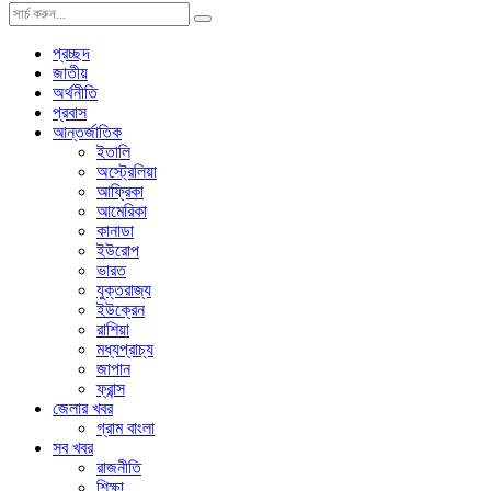
প্রচ্ছদ
জাতীয়
অর্থনীতি
প্রবাস
আন্তর্জাতিক
ইতালি
অস্ট্রেলিয়া
আফ্রিকা
আমেরিকা
কানাডা
ইউরোপ
ভারত
যুক্তরাজ্য
ইউক্রেন
রাশিয়া
মধ্যপ্রাচ্য
জাপান
ফ্রান্স
জেলার খবর
গ্রাম বাংলা
সব খবর
রাজনীতি
শিক্ষা