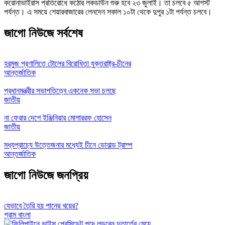
করোনাভাইরাস প্রতিরোধে কঠোর লকডাউন শুরু হবে ২৩ জুলাই। তা চলবে ৫ আগস্ট
পর্যন্ত। এ সময়ে শেয়ারবাজারের লেনদেন সকাল ১০টা থেকে দুপুর ১টা পর্যন্ত চলবে।
জাগো নিউজে সর্বশেষ
হরমুজ প্রণালিতে টোলের বিরোধিতা যুক্তরাষ্ট্র-চীনের
আন্তর্জাতিক
প্রধানমন্ত্রীর সভাপতিত্বে একনেক সভা চলছে
জাতীয়
না ফেরার দেশে ইঞ্জিনিয়ার মোশাররফ হোসেন
জাতীয়
মধ্যপ্রাচ্যে উত্তেজনার মধ্যেই চীনে ডোনাল্ড ট্রাম্প
আন্তর্জাতিক
জাগো নিউজে জনপ্রিয়
যেভাবে তৈরি হয় পানের খয়ের?
গ্রাম বাংলা