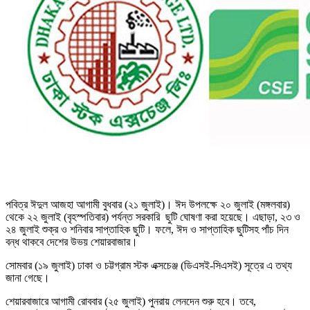
পবিত্র ঈদুল আজহা আগামী বুধবার (২১ জুলাই)। ঈদ উপলক্ষে ২০ জুলাই (মঙ্গলবার)
থেকে ২২ জুলাই (বৃহস্পতিবার) পর্যন্ত সরকারি ছুটি ঘোষণা করা হয়েছে। এছাড়া, ২৩ ও
২৪ জুলাই শুক্র ও শনিবার সাপ্তাহিক ছুটি। ফলে, ঈদ ও সাপ্তাহিক ছুটিসহ পাঁচ দিন
বন্ধ থাকবে দেশের উভয় শেয়ারবাজার।
সোমবার (১৯ জুলাই) ঢাকা ও চট্টগ্রাম স্টক এক্সচেঞ্জ (ডিএসই-সিএসই) সূত্রে এ তথ্য
জানা গেছে।
শেয়ারবাজারে আগামী রোববার (২৫ জুলাই) পুনরায় লেনদেন শুরু হবে। তবে,