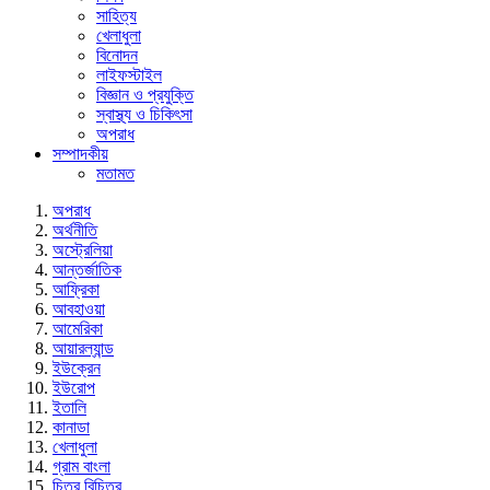
সাহিত্য
খেলাধুলা
বিনোদন
লাইফস্টাইল
বিজ্ঞান ও প্রযুক্তি
স্বাস্থ্য ও চিকিৎসা
অপরাধ
সম্পাদকীয়
মতামত
অপরাধ
অর্থনীতি
অস্ট্রেলিয়া
আন্তর্জাতিক
আফ্রিকা
আবহাওয়া
আমেরিকা
আয়ারল্যান্ড
ইউক্রেন
ইউরোপ
ইতালি
কানাডা
খেলাধুলা
গ্রাম বাংলা
চিত্র বিচিত্র