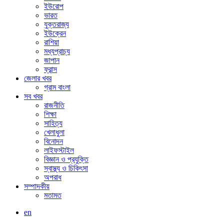
ইউরোপ
ভারত
যুক্তরাজ্য
ইউক্রেন
রাশিয়া
মধ্যপ্রাচ্য
জাপান
ফ্রান্স
জেলার খবর
গ্রাম বাংলা
সব খবর
রাজনীতি
শিক্ষা
সাহিত্য
খেলাধুলা
বিনোদন
লাইফস্টাইল
বিজ্ঞান ও প্রযুক্তি
স্বাস্থ্য ও চিকিৎসা
অপরাধ
সম্পাদকীয়
মতামত
en