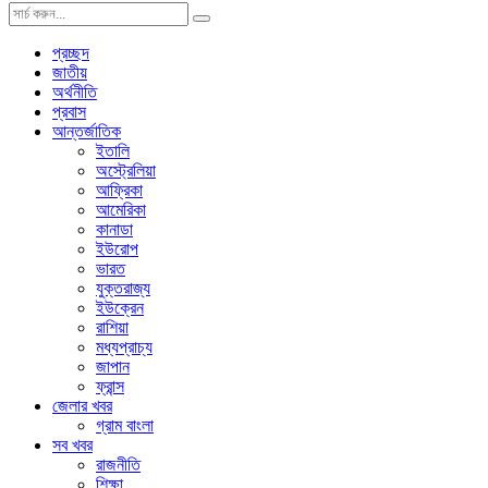
প্রচ্ছদ
জাতীয়
অর্থনীতি
প্রবাস
আন্তর্জাতিক
ইতালি
অস্ট্রেলিয়া
আফ্রিকা
আমেরিকা
কানাডা
ইউরোপ
ভারত
যুক্তরাজ্য
ইউক্রেন
রাশিয়া
মধ্যপ্রাচ্য
জাপান
ফ্রান্স
জেলার খবর
গ্রাম বাংলা
সব খবর
রাজনীতি
শিক্ষা