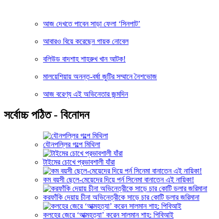
আজ দেখতে পাবেন সাড়া ফেলা ‘সিনপাট’
আবারও বিয়ে করেছেন গায়ক নোবেল
বলিউড বাদশাহ শাহরুখ খান আটক!
মালয়েশিয়ায় অনন্ত-বর্ষা জুটির সম্মানে নৈশভোজ
আজ বরেণ্য এই অভিনেতার জন্মদিন
সর্বোচ্চ পঠিত - বিনোদন
যৌনপল্লির গল্পে মিথিলা
টাইমের চোখে প্রভাবশালী যাঁরা
কম বয়সী ছেলে-মেয়েদের দিয়ে পর্ন সিনেমা বানাতেন এই নায়িকা!
করফাঁকি দেয়ায় চীনা অভিনেত্রীকে সাড়ে চার কোটি ডলার জরিমানা
কলহের জেরে ‘আত্মহত্যা’ করেন সালমান শাহ: পিবিআই