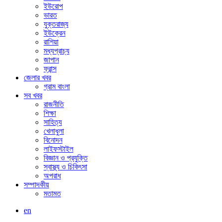
ইউরোপ
ভারত
যুক্তরাজ্য
ইউক্রেন
রাশিয়া
মধ্যপ্রাচ্য
জাপান
ফ্রান্স
জেলার খবর
গ্রাম বাংলা
সব খবর
রাজনীতি
শিক্ষা
সাহিত্য
খেলাধুলা
বিনোদন
লাইফস্টাইল
বিজ্ঞান ও প্রযুক্তি
স্বাস্থ্য ও চিকিৎসা
অপরাধ
সম্পাদকীয়
মতামত
en