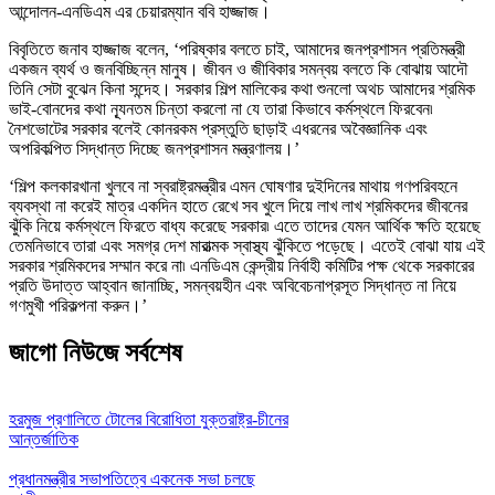
আন্দোলন-এনডিএম এর চেয়ারম্যান ববি হাজ্জাজ।
বিবৃতিতে জনাব হাজ্জাজ বলেন, ‘পরিষ্কার বলতে চাই, আমাদের জনপ্রশাসন প্রতিমন্ত্রী
একজন ব্যর্থ ও জনবিচ্ছিন্ন মানুষ। জীবন ও জীবিকার সমন্বয় বলতে কি বোঝায় আদৌ
তিনি সেটা বুঝেন কিনা সন্দেহ। সরকার শিল্প মালিকের কথা শুনলো অথচ আমাদের শ্রমিক
ভাই-বোনদের কথা ন্যূনতম চিন্তা করলো না যে তারা কিভাবে কর্মস্থলে ফিরবেন৷
নৈশভোটের সরকার বলেই কোনরকম প্রস্তুতি ছাড়াই এধরনের অবৈজ্ঞানিক এবং
অপরিকল্পিত সিদ্ধান্ত দিচ্ছে জনপ্রশাসন মন্ত্রণালয়।’
‘শিল্প কলকারখানা খুলবে না স্বরাষ্ট্রমন্ত্রীর এমন ঘোষণার দুইদিনের মাথায় গণপরিবহনে
ব্যবস্থা না করেই মাত্র একদিন হাতে রেখে সব খুলে দিয়ে লাখ লাখ শ্রমিকদের জীবনের
ঝুঁকি নিয়ে কর্মস্থলে ফিরতে বাধ্য করেছে সরকার৷ এতে তাদের যেমন আর্থিক ক্ষতি হয়েছে
তেমনিভাবে তারা এবং সমগ্র দেশ মারাত্মক স্বাস্থ্য ঝুঁকিতে পড়েছে। এতেই বোঝা যায় এই
সরকার শ্রমিকদের সম্মান করে না৷ এনডিএম কেন্দ্রীয় নির্বাহী কমিটির পক্ষ থেকে সরকারের
প্রতি উদাত্ত আহ্বান জানাচ্ছি, সমন্বয়হীন এবং অবিবেচনাপ্রসূত সিদ্ধান্ত না নিয়ে
গণমুখী পরিকল্পনা করুন।’
জাগো নিউজে সর্বশেষ
হরমুজ প্রণালিতে টোলের বিরোধিতা যুক্তরাষ্ট্র-চীনের
আন্তর্জাতিক
প্রধানমন্ত্রীর সভাপতিত্বে একনেক সভা চলছে