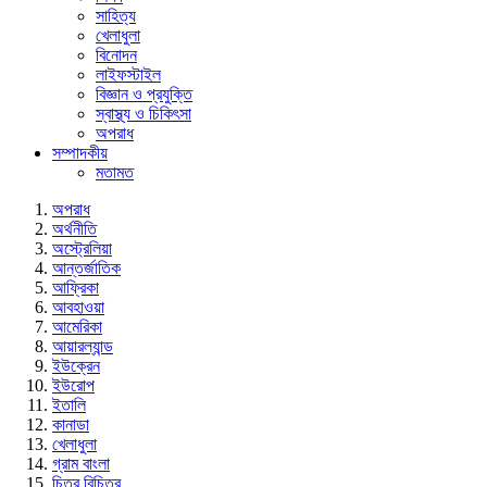
সাহিত্য
খেলাধুলা
বিনোদন
লাইফস্টাইল
বিজ্ঞান ও প্রযুক্তি
স্বাস্থ্য ও চিকিৎসা
অপরাধ
সম্পাদকীয়
মতামত
অপরাধ
অর্থনীতি
অস্ট্রেলিয়া
আন্তর্জাতিক
আফ্রিকা
আবহাওয়া
আমেরিকা
আয়ারল্যান্ড
ইউক্রেন
ইউরোপ
ইতালি
কানাডা
খেলাধুলা
গ্রাম বাংলা
চিত্র বিচিত্র