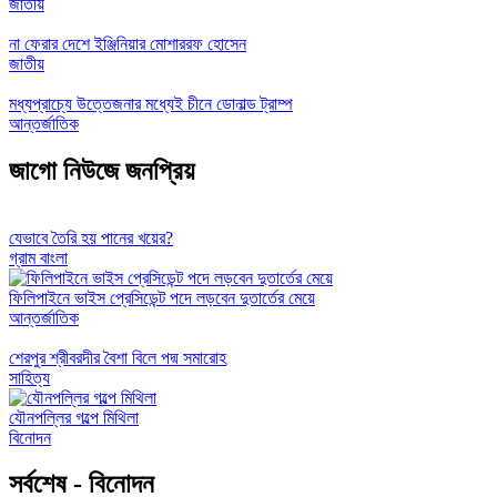
জাতীয়
না ফেরার দেশে ইঞ্জিনিয়ার মোশাররফ হোসেন
জাতীয়
মধ্যপ্রাচ্যে উত্তেজনার মধ্যেই চীনে ডোনাল্ড ট্রাম্প
আন্তর্জাতিক
জাগো নিউজে জনপ্রিয়
যেভাবে তৈরি হয় পানের খয়ের?
গ্রাম বাংলা
ফিলিপাইনে ভাইস প্রেসিডেন্ট পদে লড়বেন দুতার্তের মেয়ে
আন্তর্জাতিক
শেরপুর শ্রীবরদীর বৈশা বিলে পদ্ম সমারোহ
সাহিত্য
যৌনপল্লির গল্পে মিথিলা
বিনোদন
সর্বশেষ - বিনোদন