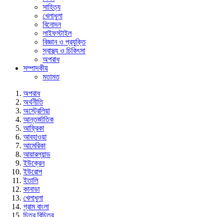
সাহিত্য
খেলাধুলা
বিনোদন
লাইফস্টাইল
বিজ্ঞান ও প্রযুক্তি
স্বাস্থ্য ও চিকিৎসা
অপরাধ
সম্পাদকীয়
মতামত
অপরাধ
অর্থনীতি
অস্ট্রেলিয়া
আন্তর্জাতিক
আফ্রিকা
আবহাওয়া
আমেরিকা
আয়ারল্যান্ড
ইউক্রেন
ইউরোপ
ইতালি
কানাডা
খেলাধুলা
গ্রাম বাংলা
চিত্র বিচিত্র