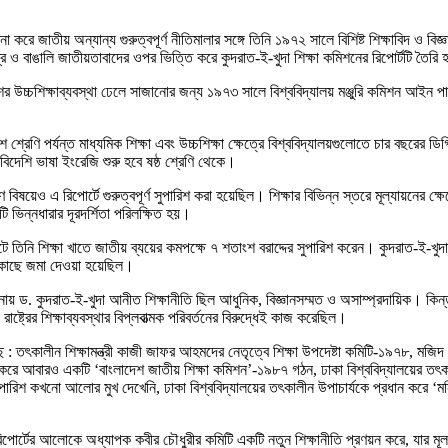
 করে জাতীয় অন্যান্য গুরুত্বপূর্ণ নীতিমালার সঙ্গে তিনি ১৯৭২ সালে বিশিষ্ট শিক্ষাবিদ ও 
্ত্র ও বাঙালি জাতীয়তাবাদের ওপর ভিত্তি করে কুদরাত-ই-খুদা শিক্ষা কমিশনের রিপোর্টটি তৈর
েশের উচ্চশিক্ষাব্যবস্থা ঢেলে সাজানোর জন্য ১৯৭৩ সালে বিশ্ববিদ্যালয় মঞ্জুরি কমিশন আইন পা
্রেণি পর্যন্ত মাধ্যমিক শিক্ষা এবং উচ্চশিক্ষা ক্ষেত্রে বিশ্ববিদ্যালয়গুলোতে চার বছরের 
 বিদেশি ভাষা ইংরেজি শুরু হবে ষষ্ঠ শ্রেণি থেকে।
বিষয়েও এ রিপোর্টে গুরুত্বপূর্ণ সুপারিশ করা হয়েছিল। শিক্ষার বিভিন্ন স্তরে মূল্যায়নের ক্ষ
টি ভিন্নধারার দূরদর্শিতা পরিলক্ষিত হয়।
বাজেটে তিনি শিক্ষা খাতে জাতীয় ব্যয়ের কমপক্ষে ৭ শতাংশ বরাদ্দের সুপারিশ করেন। কুদরাত-
নের কাছে জমা দেওয়া হয়েছিল।
লনায় ড. কুদরাত-ই-খুদা আনীত শিক্ষানীতি ছিল আধুনিক, বিজ্ঞানসম্মত ও অসাম্প্রদায়িক। কিন্
ষ্ট্রের শিক্ষাব্যবস্থার বিপ্লবাত্মক পরিবর্তনের বিরুদ্ধেই কাজ করেছিল।
য়েছে : তৎকালীন শিক্ষামন্ত্রী কাজী জাফর আহমদের নেতৃত্বে শিক্ষা উপদেষ্টা কমিটি-১৯৭৮, ম
রে আবারও একটি ‘বাংলাদেশ জাতীয় শিক্ষা কমিশন’-১৯৮৭ গঠন, ঢাকা বিশ্ববিদ্যালয়ের তৎকাল
ুপারিশ কখনো আলোর মুখ দেখেনি, ঢাকা বিশ্ববিদ্যালয়ের তৎকালীন উপাচার্যকে প্রধান করে ‘ম
র্টের আলোকে অধ্যাপক কবীর চৌধুরীর কমিটি একটি নতুন শিক্ষানীতি প্রণয়ন করে, যার মূল লক্ষ