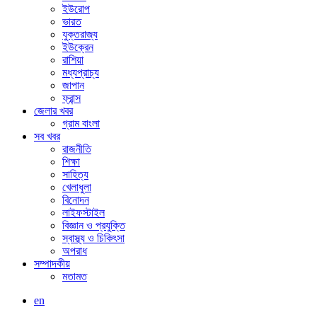
ইউরোপ
ভারত
যুক্তরাজ্য
ইউক্রেন
রাশিয়া
মধ্যপ্রাচ্য
জাপান
ফ্রান্স
জেলার খবর
গ্রাম বাংলা
সব খবর
রাজনীতি
শিক্ষা
সাহিত্য
খেলাধুলা
বিনোদন
লাইফস্টাইল
বিজ্ঞান ও প্রযুক্তি
স্বাস্থ্য ও চিকিৎসা
অপরাধ
সম্পাদকীয়
মতামত
en