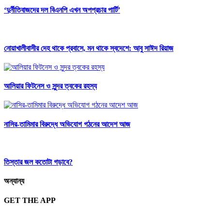
‘দুর্নীতিবাজদের দল বিএনপি এখন অপপ্রচার পার্টি’
নোয়াখালীবাসীর দেহ থাকে প্রবাসে, মন থাকে স্বদেশে: আবু সাঈদ রিয়াজ
আলিয়ার ফিটনেস ও সুন্দর ত্বকের রহস্য
নাসির-তামিমার বিরুদ্ধে অভিযোগ গঠনের আদেশ আজ
তিস্তার জল কতোটা গড়াবে?
অন্যান্য
GET THE APP