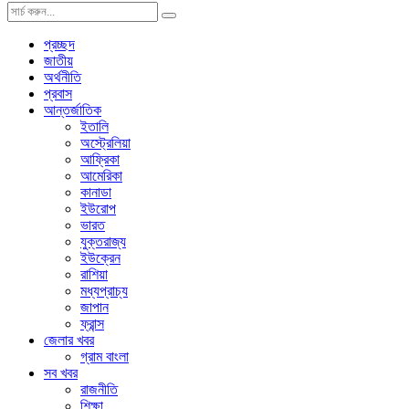
প্রচ্ছদ
জাতীয়
অর্থনীতি
প্রবাস
আন্তর্জাতিক
ইতালি
অস্ট্রেলিয়া
আফ্রিকা
আমেরিকা
কানাডা
ইউরোপ
ভারত
যুক্তরাজ্য
ইউক্রেন
রাশিয়া
মধ্যপ্রাচ্য
জাপান
ফ্রান্স
জেলার খবর
গ্রাম বাংলা
সব খবর
রাজনীতি
শিক্ষা