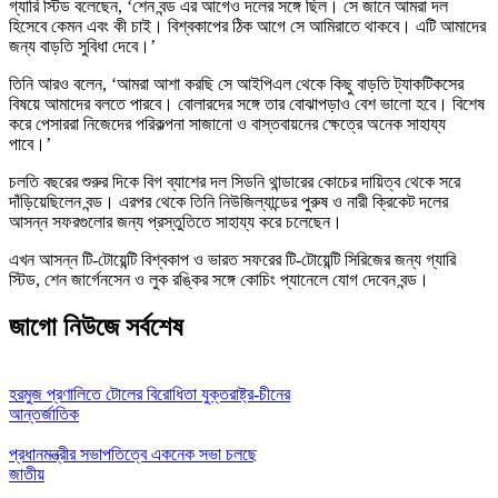
গ্যারি স্টিড বলেছেন, ‘শেন বন্ড এর আগেও দলের সঙ্গে ছিল। সে জানে আমরা দল
হিসেবে কেমন এবং কী চাই। বিশ্বকাপের ঠিক আগে সে আমিরাতে থাকবে। এটি আমাদের
জন্য বাড়তি সুবিধা দেবে।’
তিনি আরও বলেন, ‘আমরা আশা করছি সে আইপিএল থেকে কিছু বাড়তি ট্যাকটিকসের
বিষয়ে আমাদের বলতে পারবে। বোলারদের সঙ্গে তার বোঝাপড়াও বেশ ভালো হবে। বিশেষ
করে পেসাররা নিজেদের পরিকল্পনা সাজানো ও বাস্তবায়নের ক্ষেত্রে অনেক সাহায্য
পাবে।’
চলতি বছরের শুরুর দিকে বিগ ব্যাশের দল সিডনি থান্ডারের কোচের দায়িত্ব থেকে সরে
দাঁড়িয়েছিলেন বন্ড। এরপর থেকে তিনি নিউজিল্যান্ডের পুরুষ ও নারী ক্রিকেট দলের
আসন্ন সফরগুলোর জন্য প্রস্তুতিতে সাহায্য করে চলেছেন।
এখন আসন্ন টি-টোয়েন্টি বিশ্বকাপ ও ভারত সফরের টি-টোয়েন্টি সিরিজের জন্য গ্যারি
স্টিড, শেন জার্গেনসেন ও লুক রঙ্কির সঙ্গে কোচিং প্যানেলে যোগ দেবেন বন্ড।
জাগো নিউজে সর্বশেষ
হরমুজ প্রণালিতে টোলের বিরোধিতা যুক্তরাষ্ট্র-চীনের
আন্তর্জাতিক
প্রধানমন্ত্রীর সভাপতিত্বে একনেক সভা চলছে
জাতীয়