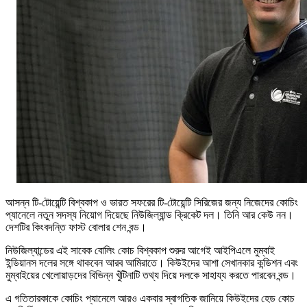
আসন্ন টি-টোয়েন্টি বিশ্বকাপ ও ভারত সফরের টি-টোয়েন্টি সিরিজের জন্য নিজেদের কোচিং
প্যানেলে নতুন সদস্য নিয়োগ দিয়েছে নিউজিল্যান্ড ক্রিকেট দল। তিনি আর কেউ নন।
দেশটির কিংবদন্তি ফাস্ট বোলার শেন বন্ড।
নিউজিল্যান্ডের এই সাবেক বোলিং কোচ বিশ্বকাপ শুরুর আগেই আইপিএলে মুম্বাই
ইন্ডিয়ানস দলের সঙ্গে থাকবেন আরব আমিরাতে। কিউইদের আশা সেখানকার কন্ডিশন এবং
মুম্বাইয়ের খেলোয়াড়দের বিভিন্ন খুঁটিনাটি তথ্য দিয়ে দলকে সাহায্য করতে পারবেন বন্ড।
এ গতিতারকাকে কোচিং প্যানেলে আরও একবার স্বাগতিক জানিয়ে কিউইদের হেড কোচ