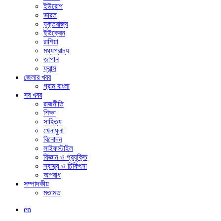
ইউরোপ
ভারত
যুক্তরাজ্য
ইউক্রেন
রাশিয়া
মধ্যপ্রাচ্য
জাপান
ফ্রান্স
জেলার খবর
গ্রাম বাংলা
সব খবর
রাজনীতি
শিক্ষা
সাহিত্য
খেলাধুলা
বিনোদন
লাইফস্টাইল
বিজ্ঞান ও প্রযুক্তি
স্বাস্থ্য ও চিকিৎসা
অপরাধ
সম্পাদকীয়
মতামত
en