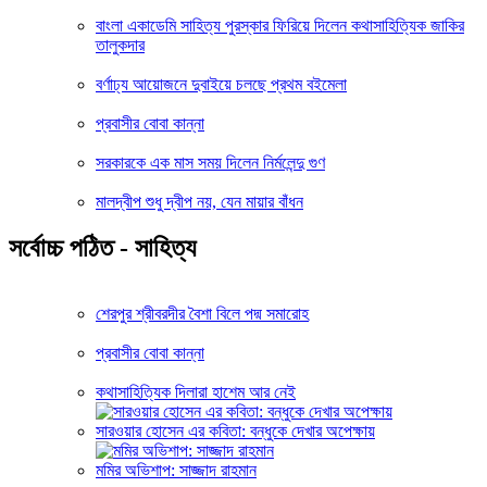
বাংলা একাডেমি সাহিত্য পুরস্কার ফিরিয়ে দিলেন কথাসাহিত্যিক জাকির
তালুকদার
বর্ণাঢ্য আয়োজনে দুবাইয়ে চলছে প্রথম বইমেলা
প্রবাসীর বোবা কান্না
সরকারকে এক মাস সময় দিলেন নির্মলেন্দু গুণ
মালদ্বীপ শুধু দ্বীপ নয়, যেন মায়ার বাঁধন
সর্বোচ্চ পঠিত - সাহিত্য
শেরপুর শ্রীবরদীর বৈশা বিলে পদ্ম সমারোহ
প্রবাসীর বোবা কান্না
কথাসাহিত্যিক দিলারা হাশেম আর নেই
সারওয়ার হোসেন এর কবিতা: বন্ধুকে দেখার অপেক্ষায়
মমির অভিশাপ: সাজ্জাদ রাহমান