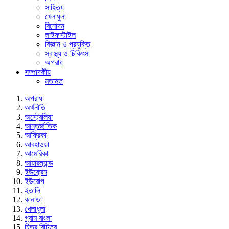
সাহিত্য
খেলাধুলা
বিনোদন
লাইফস্টাইল
বিজ্ঞান ও প্রযুক্তি
স্বাস্থ্য ও চিকিৎসা
অপরাধ
সম্পাদকীয়
মতামত
অপরাধ
অর্থনীতি
অস্ট্রেলিয়া
আন্তর্জাতিক
আফ্রিকা
আবহাওয়া
আমেরিকা
আয়ারল্যান্ড
ইউক্রেন
ইউরোপ
ইতালি
কানাডা
খেলাধুলা
গ্রাম বাংলা
চিত্র বিচিত্র