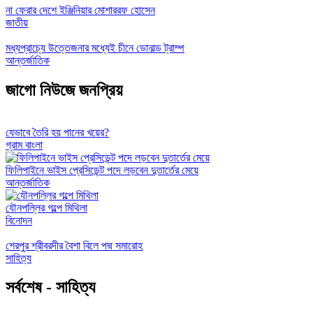
না ফেরার দেশে ইঞ্জিনিয়ার মোশাররফ হোসেন
জাতীয়
মধ্যপ্রাচ্যে উত্তেজনার মধ্যেই চীনে ডোনাল্ড ট্রাম্প
আন্তর্জাতিক
জাগো নিউজে জনপ্রিয়
যেভাবে তৈরি হয় পানের খয়ের?
গ্রাম বাংলা
ফিলিপাইনে ভাইস প্রেসিডেন্ট পদে লড়বেন দুতার্তের মেয়ে
আন্তর্জাতিক
যৌনপল্লির গল্পে মিথিলা
বিনোদন
শেরপুর শ্রীবরদীর বৈশা বিলে পদ্ম সমারোহ
সাহিত্য
সর্বশেষ - সাহিত্য