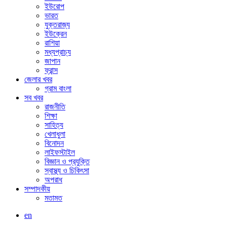
ইউরোপ
ভারত
যুক্তরাজ্য
ইউক্রেন
রাশিয়া
মধ্যপ্রাচ্য
জাপান
ফ্রান্স
জেলার খবর
গ্রাম বাংলা
সব খবর
রাজনীতি
শিক্ষা
সাহিত্য
খেলাধুলা
বিনোদন
লাইফস্টাইল
বিজ্ঞান ও প্রযুক্তি
স্বাস্থ্য ও চিকিৎসা
অপরাধ
সম্পাদকীয়
মতামত
en