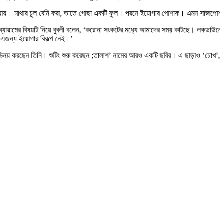
যায়—মাথার চুল বেনি করা, তাতে গোছা একটি ফুল। পরনে ইয়োগার পোশাক। এমন সাজপোশাকে ন
ব্যায়ামের বিষয়টি নিয়ে বুবলী বলেন, ‘করোনা সংকটের মধ‌্যে আমাদের সময় কাটছে। লকডাউ
 এজন্য ইয়োগার বিকল্প নেই।’
 অভিনয় করছেন তিনি। শুটিং শুরু করেছন ;তালাশ’ নামের আরও একটি ছবির। এ ছাড়াও ‘চোখ’, 