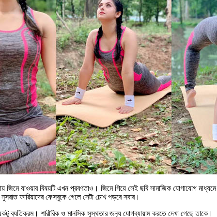
য় জিমে যাওয়ার বিষয়টি এখন প্রবণতাও। জিমে গিয়ে সেই ছবি সামাজিক যোগাযোগ মাধ্যমে 
স, নুসরাত ফারিয়াদের ফেসবুকে গেলে সেটা চোখ পড়বে সবার।
টি একটু ব্যতিক্রম। শারীরিক ও মানসিক সুস্থতার জন‌্য যোগব্যায়াম করতে দেখা গেছে তাকে