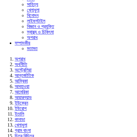
সাহিত্য
খেলাধুলা
বিনোদন
লাইফস্টাইল
বিজ্ঞান ও প্রযুক্তি
স্বাস্থ্য ও চিকিৎসা
অপরাধ
সম্পাদকীয়
মতামত
অপরাধ
অর্থনীতি
অস্ট্রেলিয়া
আন্তর্জাতিক
আফ্রিকা
আবহাওয়া
আমেরিকা
আয়ারল্যান্ড
ইউক্রেন
ইউরোপ
ইতালি
কানাডা
খেলাধুলা
গ্রাম বাংলা
চিত্র বিচিত্র