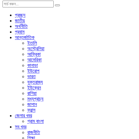
প্রচ্ছদ
জাতীয়
অর্থনীতি
প্রবাস
আন্তর্জাতিক
ইতালি
অস্ট্রেলিয়া
আফ্রিকা
আমেরিকা
কানাডা
ইউরোপ
ভারত
যুক্তরাজ্য
ইউক্রেন
রাশিয়া
মধ্যপ্রাচ্য
জাপান
ফ্রান্স
জেলার খবর
গ্রাম বাংলা
সব খবর
রাজনীতি
শিক্ষা