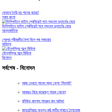
যেভাবে তৈরি হয় পানের খয়ের?
গ্রাম বাংলা
ফিলিপাইনে ভাইস প্রেসিডেন্ট পদে লড়বেন দুতার্তের মেয়ে
আন্তর্জাতিক
শেরপুর শ্রীবরদীর বৈশা বিলে পদ্ম সমারোহ
সাহিত্য
যৌনপল্লির গল্পে মিথিলা
বিনোদন
সর্বশেষ - বিনোদন
আজ দেখতে পাবেন সাড়া ফেলা ‘সিনপাট’
আবারও বিয়ে করেছেন গায়ক নোবেল
বলিউড বাদশাহ শাহরুখ খান আটক!
মালয়েশিয়ায় অনন্ত-বর্ষা জুটির সম্মানে নৈশভোজ