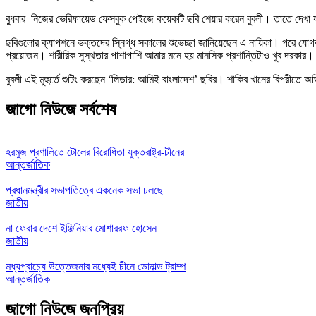
বুধবার নিজের ভেরিফায়েড ফেসবুক পেইজে কয়েকটি ছবি শেয়ার করেন বুবলী। তাতে দেখা 
ছবিগুলোর ক্যাপশনে ভক্তদের স্নিগ্ধ সকালের শুভেচ্ছা জানিয়েছেন এ নায়িকা। পরে যোগ
প্রয়োজন। শারীরিক সুস্থতার পাশাপাশি আমার মনে হয় মানসিক প্রশান্তিটাও খুব দরকার।
বুবলী এই মুহুর্তে শুটিং করছেন ‘লিডার: আমিই বাংলাদেশ’ ছবির। শাকিব খানের বিপরীতে
জাগো নিউজে সর্বশেষ
হরমুজ প্রণালিতে টোলের বিরোধিতা যুক্তরাষ্ট্র-চীনের
আন্তর্জাতিক
প্রধানমন্ত্রীর সভাপতিত্বে একনেক সভা চলছে
জাতীয়
না ফেরার দেশে ইঞ্জিনিয়ার মোশাররফ হোসেন
জাতীয়
মধ্যপ্রাচ্যে উত্তেজনার মধ্যেই চীনে ডোনাল্ড ট্রাম্প
আন্তর্জাতিক
জাগো নিউজে জনপ্রিয়