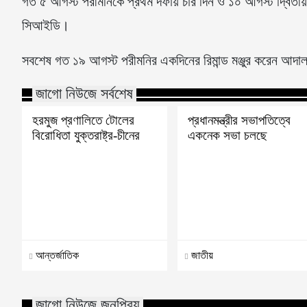
গত ৫ আগস্ট পরীমনিকে প্রথম দফায় চার দিন ও ১০ আগস্ট দ্বিতীয় দফ
সিআইডি।
সবশেষ গত ১৯ আগস্ট পরীমনির একদিনের রিমান্ড মঞ্জুর করেন আ
জাগো নিউজে সর্বশেষ
হরমুজ প্রণালিতে টোলের
প্রধানমন্ত্রীর সভাপতিত্বে
বিরোধিতা যুক্তরাষ্ট্র-চীনের
একনেক সভা চলছে
আন্তর্জাতিক
জাতীয়
জাগো নিউজে জনপ্রিয়