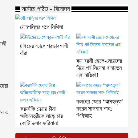
সর্বোচ্চ পঠিত - বিনোদন
যৌনপল্লির গল্পে মিথিলা
াজী
টাইমের চোখে প্রভাবশালী
যাঁরা
কম বয়সী ছেলে-মেয়েদের
দিয়ে পর্ন সিনেমা বানাতেন
এই নায়িকা!
তারা
কলহের জেরে ‘আত্মহত্যা’
করেন সালমান শাহ:
করফাঁকি দেয়ায় চীনা
ইনে এ
পিবিআই
অভিনেত্রীকে সাড়ে চার
কোটি ডলার জরিমানা