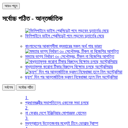
আরও পড়ুন
সর্বোচ্চ পঠিত - আন্তর্জাতিক
ফিলিপাইনে ভাইস প্রেসিডেন্ট পদে লড়বেন দুতার্তের মেয়ে
বাংলাদেশের আকাশসীমা ব্যবহারের সকল অর্থ পায় ভারত
মমতার ভাগ্য নির্ধারণ ৩০ সেপ্টেম্বর, টিকল না বিজেপির আপত্তি
বাধ্যতামূলক করোনা টিকার বিরুদ্ধে বিক্ষোভ চলছে অস্ট্রেলিয়ায়
ছয়শ’ দিন পর আন্তর্জাতিক ভ্রমণ নিষেধাজ্ঞা তুলে নিল অস্ট্রেলিয়া
সর্বশেষ
সর্বোচ্চ পঠিত
1
প্রধানমন্ত্রীর সভাপতিত্বে একনেক সভা চলছে
2
না ফেরার দেশে ইঞ্জিনিয়ার মোশাররফ হোসেন
3
মধ্যপ্রাচ্যে উত্তেজনার মধ্যেই চীনে ডোনাল্ড ট্রাম্প