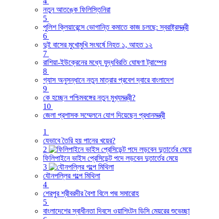
4
নতুন আতঙ্কে ফিলিস্তিনিরা
5
পুলিশ ক্লিয়ারেন্সে ভোগান্তি কমাতে কাজ চলছে: স্বরাষ্ট্রমন্ত্রী
6
দুই বাসের মুখোমুখি সংঘর্ষে নিহত ১, আহত ১২
7
রাশিয়া-ইউক্রেনের মধ্যে যুদ্ধবিরতি ঘোষণা ট্রাম্পের
8
গ্যাস অনুসন্ধানে নতুন মাত্রার প্রবেশ দ্বারে বাংলাদেশ
9
কে হচ্ছেন পশ্চিমবঙ্গের নতুন মুখ্যমন্ত্রী?
10
জেলা প্রশাসক সম্মেলনে যোগ দিয়েছেন প্রধানমন্ত্রী
1
যেভাবে তৈরি হয় পানের খয়ের?
2
ফিলিপাইনে ভাইস প্রেসিডেন্ট পদে লড়বেন দুতার্তের মেয়ে
3
যৌনপল্লির গল্পে মিথিলা
4
শেরপুর শ্রীবরদীর বৈশা বিলে পদ্ম সমারোহ
5
বাংলাদেশের স্বাধীনতা দিবসে ওয়াশিংটন ডিসি মেয়রের শুভেচ্ছা