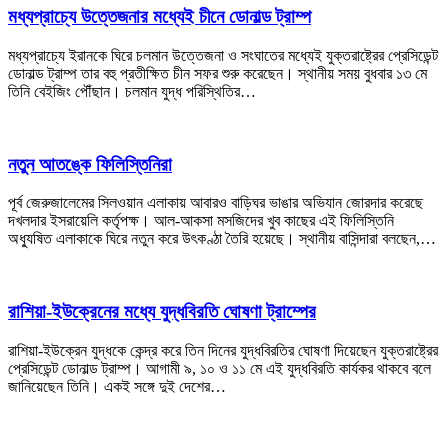
মধ্যপ্রাচ্যে উত্তেজনার মধ্যেই চীনে ডোনাল্ড ট্রাম্প
মধ্যপ্রাচ্যে ইরানকে ঘিরে চলমান উত্তেজনা ও সংঘাতের মধ্যেই যুক্তরাষ্ট্রের প্রেসিডেন্ট
ডোনাল্ড ট্রাম্প তার বহু প্রতীক্ষিত চীন সফর শুরু করেছেন। স্থানীয় সময় বুধবার ১৩ মে
তিনি বেইজিং পৌঁছান। চলমান যুদ্ধ পরিস্থিতির…
নতুন আতঙ্কে ফিলিস্তিনিরা
পূর্ব জেরুজালেমের সিলওয়ান এলাকায় আবারও বাড়িঘর ভাঙার অভিযান জোরদার করেছে
দখলদার ইসরায়েলি কর্তৃপক্ষ। আল-আকসা মসজিদের খুব কাছের এই ফিলিস্তিনি
অধ্যুষিত এলাকাকে ঘিরে নতুন করে উৎকণ্ঠা তৈরি হয়েছে। স্থানীয় বাসিন্দারা বলছেন,…
রাশিয়া-ইউক্রেনের মধ্যে যুদ্ধবিরতি ঘোষণা ট্রাম্পের
রাশিয়া-ইউক্রেন যুদ্ধকে কেন্দ্র করে তিন দিনের যুদ্ধবিরতির ঘোষণা দিয়েছেন যুক্তরাষ্ট্রের
প্রেসিডেন্ট ডোনাল্ড ট্রাম্প। আগামী ৯, ১০ ও ১১ মে এই যুদ্ধবিরতি কার্যকর থাকবে বলে
জানিয়েছেন তিনি। একই সঙ্গে দুই দেশের…