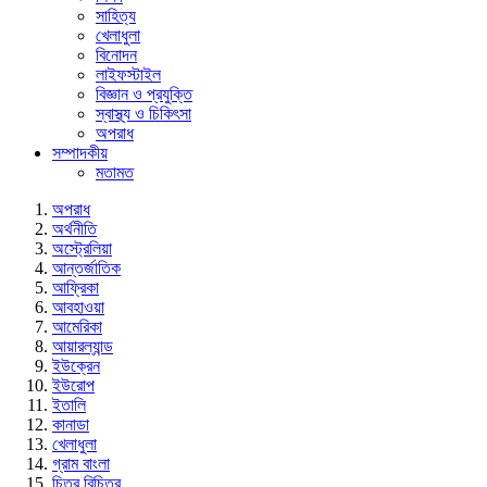
সাহিত্য
খেলাধুলা
বিনোদন
লাইফস্টাইল
বিজ্ঞান ও প্রযুক্তি
স্বাস্থ্য ও চিকিৎসা
অপরাধ
সম্পাদকীয়
মতামত
অপরাধ
অর্থনীতি
অস্ট্রেলিয়া
আন্তর্জাতিক
আফ্রিকা
আবহাওয়া
আমেরিকা
আয়ারল্যান্ড
ইউক্রেন
ইউরোপ
ইতালি
কানাডা
খেলাধুলা
গ্রাম বাংলা
চিত্র বিচিত্র