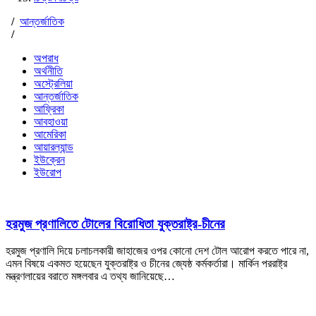
/
আন্তর্জাতিক
/
অপরাধ
অর্থনীতি
অস্ট্রেলিয়া
আন্তর্জাতিক
আফ্রিকা
আবহাওয়া
আমেরিকা
আয়ারল্যান্ড
ইউক্রেন
ইউরোপ
হরমুজ প্রণালিতে টোলের বিরোধিতা যুক্তরাষ্ট্র-চীনের
হরমুজ প্রণালি দিয়ে চলাচলকারী জাহাজের ওপর কোনো দেশ টোল আরোপ করতে পারে না,
এমন বিষয়ে একমত হয়েছেন যুক্তরাষ্ট্র ও চীনের জ্যেষ্ঠ কর্মকর্তারা। মার্কিন পররাষ্ট্র
মন্ত্রণলায়ের বরাতে মঙ্গলবার এ তথ্য জানিয়েছে…