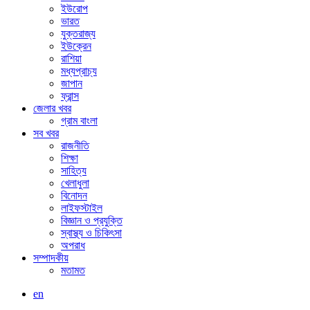
ইউরোপ
ভারত
যুক্তরাজ্য
ইউক্রেন
রাশিয়া
মধ্যপ্রাচ্য
জাপান
ফ্রান্স
জেলার খবর
গ্রাম বাংলা
সব খবর
রাজনীতি
শিক্ষা
সাহিত্য
খেলাধুলা
বিনোদন
লাইফস্টাইল
বিজ্ঞান ও প্রযুক্তি
স্বাস্থ্য ও চিকিৎসা
অপরাধ
সম্পাদকীয়
মতামত
en