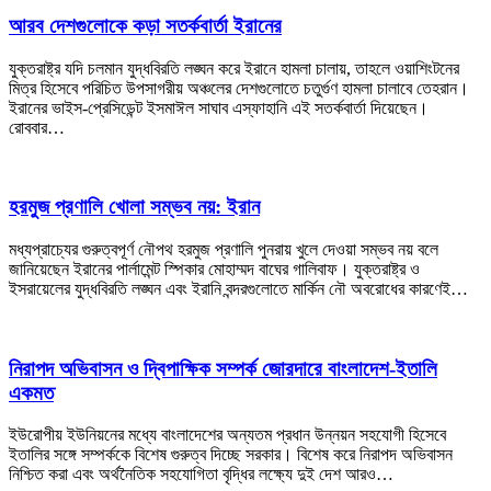
আরব দেশগুলোকে কড়া সতর্কবার্তা ইরানের
যুক্তরাষ্ট্র যদি চলমান যুদ্ধবিরতি লঙ্ঘন করে ইরানে হামলা চালায়, তাহলে ওয়াশিংটনের
মিত্র হিসেবে পরিচিত উপসাগরীয় অঞ্চলের দেশগুলোতে চতুর্গুণ হামলা চালাবে তেহরান।
ইরানের ভাইস-প্রেসিডেন্ট ইসমাঈল সাঘাব এস্ফাহানি এই সতর্কবার্তা দিয়েছেন।
রোববার…
হরমুজ প্রণালি খোলা সম্ভব নয়: ইরান
মধ্যপ্রাচ্যের গুরুত্বপূর্ণ নৌপথ হরমুজ প্রণালি পুনরায় খুলে দেওয়া সম্ভব নয় বলে
জানিয়েছেন ইরানের পার্লামেন্ট স্পিকার মোহাম্মদ বাঘের গালিবাফ। যুক্তরাষ্ট্র ও
ইসরায়েলের যুদ্ধবিরতি লঙ্ঘন এবং ইরানি বন্দরগুলোতে মার্কিন নৌ অবরোধের কারণেই…
নিরাপদ অভিবাসন ও দ্বিপাক্ষিক সম্পর্ক জোরদারে বাংলাদেশ-ইতালি
একমত
ইউরোপীয় ইউনিয়নের মধ্যে বাংলাদেশের অন্যতম প্রধান উন্নয়ন সহযোগী হিসেবে
ইতালির সঙ্গে সম্পর্ককে বিশেষ গুরুত্ব দিচ্ছে সরকার। বিশেষ করে নিরাপদ অভিবাসন
নিশ্চিত করা এবং অর্থনৈতিক সহযোগিতা বৃদ্ধির লক্ষ্যে দুই দেশ আরও…