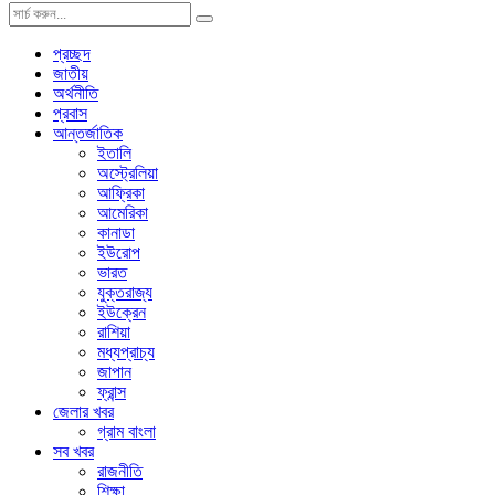
প্রচ্ছদ
জাতীয়
অর্থনীতি
প্রবাস
আন্তর্জাতিক
ইতালি
অস্ট্রেলিয়া
আফ্রিকা
আমেরিকা
কানাডা
ইউরোপ
ভারত
যুক্তরাজ্য
ইউক্রেন
রাশিয়া
মধ্যপ্রাচ্য
জাপান
ফ্রান্স
জেলার খবর
গ্রাম বাংলা
সব খবর
রাজনীতি
শিক্ষা