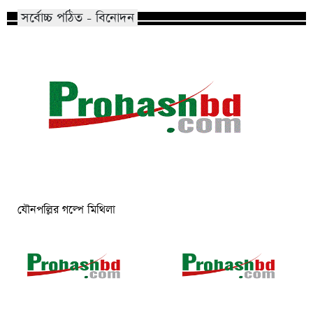
সর্বোচ্চ পঠিত - বিনোদন
যৌনপল্লির গল্পে মিথিলা