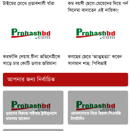
টাইমের চোখে প্রভাবশালী যাঁরা
কম বয়সী ছেলে-মেয়েদের দিয়ে পর্ন
সিনেমা বানাতেন এই নায়িকা!
করফাঁকি দেয়ায় চীনা অভিনেত্রীকে
কলহের জেরে ‘আত্মহত্যা’ করেন
সাড়ে চার কোটি ডলার জরিমানা
সালমান শাহ: পিবিআই
আপনার জন্য নির্বাচিত
মুরাদের বিরুদ্ধে সাইবার ট্রাইব্যুনালে
রোনালদোকে নিয়ে রিয়াল-পিএসজি
মামলার আবেদন
টানাটানি?