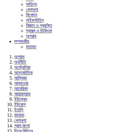
সাহিত্য
খেলাধুলা
বিনোদন
লাইফস্টাইল
বিজ্ঞান ও প্রযুক্তি
স্বাস্থ্য ও চিকিৎসা
অপরাধ
সম্পাদকীয়
মতামত
অপরাধ
অর্থনীতি
অস্ট্রেলিয়া
আন্তর্জাতিক
আফ্রিকা
আবহাওয়া
আমেরিকা
আয়ারল্যান্ড
ইউক্রেন
ইউরোপ
ইতালি
কানাডা
খেলাধুলা
গ্রাম বাংলা
চিত্র বিচিত্র