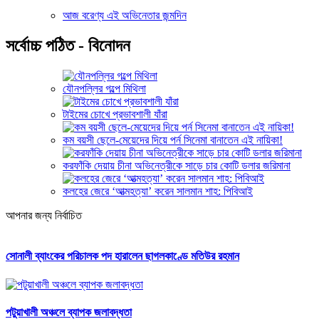
আজ বরেণ্য এই অভিনেতার জন্মদিন
সর্বোচ্চ পঠিত - বিনোদন
যৌনপল্লির গল্পে মিথিলা
টাইমের চোখে প্রভাবশালী যাঁরা
কম বয়সী ছেলে-মেয়েদের দিয়ে পর্ন সিনেমা বানাতেন এই নায়িকা!
করফাঁকি দেয়ায় চীনা অভিনেত্রীকে সাড়ে চার কোটি ডলার জরিমানা
কলহের জেরে ‘আত্মহত্যা’ করেন সালমান শাহ: পিবিআই
আপনার জন্য নির্বাচিত
সোনালী ব্যাংকের পরিচালক পদ হারালেন ছাগলকাণ্ডে মতিউর রহমান
পটুয়াখালী অঞ্চলে ব্যাপক জলাবদ্ধতা