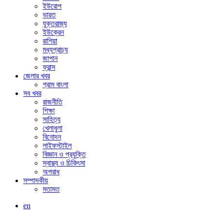
ইউরোপ
ভারত
যুক্তরাজ্য
ইউক্রেন
রাশিয়া
মধ্যপ্রাচ্য
জাপান
ফ্রান্স
জেলার খবর
গ্রাম বাংলা
সব খবর
রাজনীতি
শিক্ষা
সাহিত্য
খেলাধুলা
বিনোদন
লাইফস্টাইল
বিজ্ঞান ও প্রযুক্তি
স্বাস্থ্য ও চিকিৎসা
অপরাধ
সম্পাদকীয়
মতামত
en