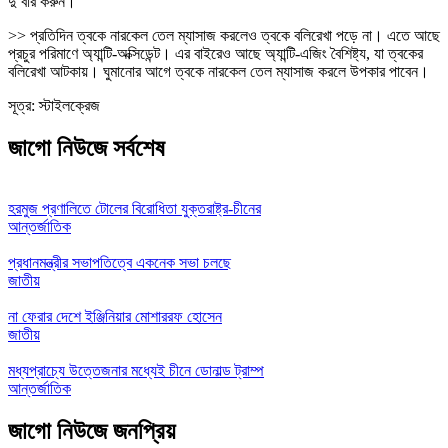
দু’বার করুন।
>> প্রতিদিন ত্বকে নারকেল তেল ম্যাসাজ করলেও ত্বকে বলিরেখা পড়ে না। এতে আছে
প্রচুর পরিমাণে অ্যান্টি-অক্সিডেন্ট। এর বাইরেও আছে অ্যান্টি-এজিং বৈশিষ্ট্য, যা ত্বকের
বলিরেখা আটকায়। ঘুমানোর আগে ত্বকে নারকেল তেল ম্যাসাজ করলে উপকার পাবেন।
সূত্র: স্টাইলক্রেজ
জাগো নিউজে সর্বশেষ
হরমুজ প্রণালিতে টোলের বিরোধিতা যুক্তরাষ্ট্র-চীনের
আন্তর্জাতিক
প্রধানমন্ত্রীর সভাপতিত্বে একনেক সভা চলছে
জাতীয়
না ফেরার দেশে ইঞ্জিনিয়ার মোশাররফ হোসেন
জাতীয়
মধ্যপ্রাচ্যে উত্তেজনার মধ্যেই চীনে ডোনাল্ড ট্রাম্প
আন্তর্জাতিক
জাগো নিউজে জনপ্রিয়