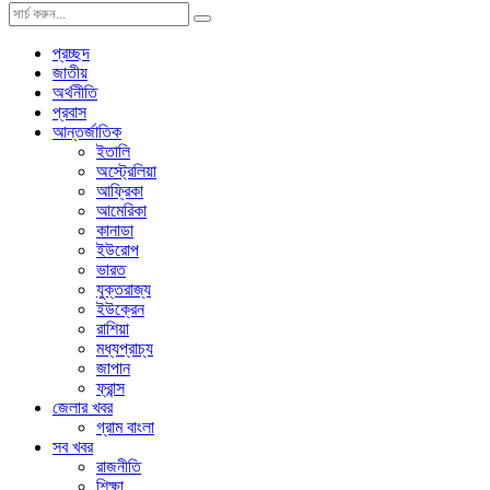
প্রচ্ছদ
জাতীয়
অর্থনীতি
প্রবাস
আন্তর্জাতিক
ইতালি
অস্ট্রেলিয়া
আফ্রিকা
আমেরিকা
কানাডা
ইউরোপ
ভারত
যুক্তরাজ্য
ইউক্রেন
রাশিয়া
মধ্যপ্রাচ্য
জাপান
ফ্রান্স
জেলার খবর
গ্রাম বাংলা
সব খবর
রাজনীতি
শিক্ষা