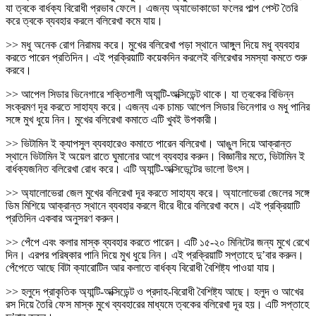
যা ত্বকে বার্ধক্য বিরোধী প্রভাব ফেলে। এজন্য অ্যাভোকাডো ফলের পাল্প পেস্ট তৈরি
করে ত্বকে ব্যবহার করলে বলিরেখা কমে যায়।
>> মধু অনেক রোগ নিরাময় করে। মুখের বলিরেখা পড়া স্থানে আঙ্গুল দিয়ে মধু ব্যবহার
করতে পারেন প্রতিদিন। এই প্রক্রিয়াটি কয়েকদিন করলেই বলিরেখার সমস্যা কমতে শুরু
করবে।
>> আপেল সিডার ভিনেগারে শক্তিশালী অ্যান্টি-অক্সিডেন্ট থাকে। যা ত্বকের বিভিন্ন
সংক্রমণ দূর করতে সাহায্য করে। এজন্য এক চামচ আপেল সিডার ভিনেগার ও মধু পানির
সঙ্গে মুখ ধুয়ে নিন। মুখের বলিরেখা কমাতে এটি খুবই উপকারী।
>> ভিটামিন ই ক্যাপসুল ব্যবহারেও কমাতে পারেন বলিরেখা। আঙুল দিয়ে আক্রান্ত
স্থানে ভিটামিন ই অয়েল রাতে ঘুমানোর আগে ব্যবহার করুন। বিজ্ঞানীর মতে, ভিটামিন ই
বার্ধক্যজনিত বলিরেখা রোধ করে। এটি অ্যান্টি-অক্সিডেন্টের ভালো উৎস।
>> অ্যালোভেরা জেল মুখের বলিরেখা দূর করতে সাহায্য করে। অ্যালোভেরা জেলের সঙ্গে
ডিম মিশিয়ে আক্রান্ত স্থানে ব্যবহার করলে ধীরে ধীরে বলিরেখা কমে। এই প্রক্রিয়াটি
প্রতিদিন একবার অনুসরণ করুন।
>> পেঁপে এবং কলার মাস্ক ব্যবহার করতে পারেন। এটি ১৫-২০ মিনিটের জন্য মুখে রেখে
দিন। এরপর পরিষ্কার পানি দিয়ে মুখ ধুয়ে নিন। এই প্রক্রিয়াটি সপ্তাহে দু’বার করুন।
পেঁপেতে আছে বিটা ক্যারোটিন আর কলাতে বার্ধক্য বিরোধী বৈশিষ্ট্য পাওয়া যায়।
>> হলুদে প্রাকৃতিক অ্যান্টি-অক্সিডেন্ট ও প্রদাহ-বিরোধী বৈশিষ্ট্য আছে। হলুদ ও আখের
রস দিয়ে তৈরি ফেস মাস্ক মুখে ব্যবহারের মাধ্যমে ত্বকের বলিরেখা দূর হয়। এটি সপ্তাহে