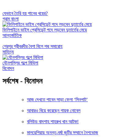
যেভাবে তৈরি হয় পানের খয়ের?
গ্রাম বাংলা
ফিলিপাইনে ভাইস প্রেসিডেন্ট পদে লড়বেন দুতার্তের মেয়ে
আন্তর্জাতিক
শেরপুর শ্রীবরদীর বৈশা বিলে পদ্ম সমারোহ
সাহিত্য
যৌনপল্লির গল্পে মিথিলা
বিনোদন
সর্বশেষ - বিনোদন
আজ দেখতে পাবেন সাড়া ফেলা ‘সিনপাট’
আবারও বিয়ে করেছেন গায়ক নোবেল
বলিউড বাদশাহ শাহরুখ খান আটক!
মালয়েশিয়ায় অনন্ত-বর্ষা জুটির সম্মানে নৈশভোজ