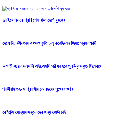
দুবাইয়ে সড়কে প্রাণ গেল বাংলাদেশি যুবকের
দেশে বিচারহীনতার অপসংস্কৃতি চালু করেছিলেন জিয়া: প্রধানমন্ত্রী
আগামী বছর এসএসসি-এইচএসসি পরীক্ষা হবে পুনর্বিন্যাসকৃত সিলেবাসে
পরকীয়ায় তছনছ প্রবাসীর ১০ বছরের সুখের সংসার
রেমিটেন্স যোদ্ধার সন্তানদের জন্য কোটা চাই