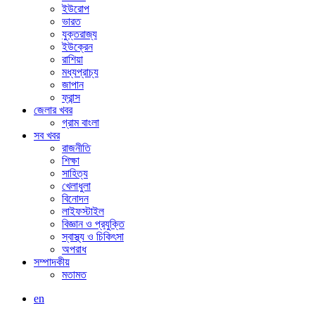
ইউরোপ
ভারত
যুক্তরাজ্য
ইউক্রেন
রাশিয়া
মধ্যপ্রাচ্য
জাপান
ফ্রান্স
জেলার খবর
গ্রাম বাংলা
সব খবর
রাজনীতি
শিক্ষা
সাহিত্য
খেলাধুলা
বিনোদন
লাইফস্টাইল
বিজ্ঞান ও প্রযুক্তি
স্বাস্থ্য ও চিকিৎসা
অপরাধ
সম্পাদকীয়
মতামত
en