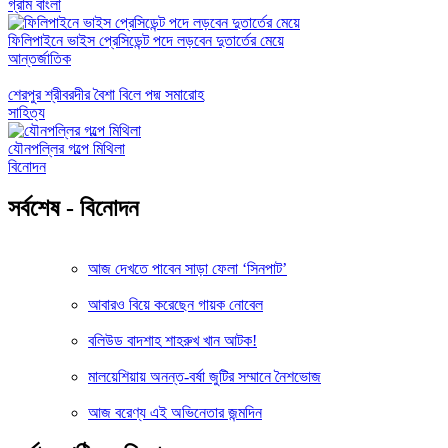
গ্রাম বাংলা
ফিলিপাইনে ভাইস প্রেসিডেন্ট পদে লড়বেন দুতার্তের মেয়ে
আন্তর্জাতিক
শেরপুর শ্রীবরদীর বৈশা বিলে পদ্ম সমারোহ
সাহিত্য
যৌনপল্লির গল্পে মিথিলা
বিনোদন
সর্বশেষ - বিনোদন
আজ দেখতে পাবেন সাড়া ফেলা ‘সিনপাট’
আবারও বিয়ে করেছেন গায়ক নোবেল
বলিউড বাদশাহ শাহরুখ খান আটক!
মালয়েশিয়ায় অনন্ত-বর্ষা জুটির সম্মানে নৈশভোজ
আজ বরেণ্য এই অভিনেতার জন্মদিন