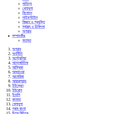
সাহিত্য
খেলাধুলা
বিনোদন
লাইফস্টাইল
বিজ্ঞান ও প্রযুক্তি
স্বাস্থ্য ও চিকিৎসা
অপরাধ
সম্পাদকীয়
মতামত
অপরাধ
অর্থনীতি
অস্ট্রেলিয়া
আন্তর্জাতিক
আফ্রিকা
আবহাওয়া
আমেরিকা
আয়ারল্যান্ড
ইউক্রেন
ইউরোপ
ইতালি
কানাডা
খেলাধুলা
গ্রাম বাংলা
চিত্র বিচিত্র