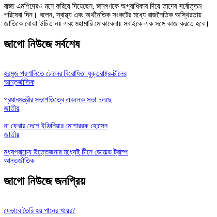
রাজা এমপিদেরও মনে করিয়ে দিয়েছেন, জনগণকে অগ্রাধিকার দিয়ে তাদের সর্বোত্তম
পরিষেবা দিন। বলেন, স্বাস্থ্য এবং অর্থনৈতিক সংকটের মধ্যে রাজনৈতিক অস্থিরতায়
জাতিকে বোঝা উচিত নয় এবং মহামারি মোকাবেলায় সবাইকে এক সঙ্গে কাজ করতে হবে।
জাগো নিউজে সর্বশেষ
হরমুজ প্রণালিতে টোলের বিরোধিতা যুক্তরাষ্ট্র-চীনের
আন্তর্জাতিক
প্রধানমন্ত্রীর সভাপতিত্বে একনেক সভা চলছে
জাতীয়
না ফেরার দেশে ইঞ্জিনিয়ার মোশাররফ হোসেন
জাতীয়
মধ্যপ্রাচ্যে উত্তেজনার মধ্যেই চীনে ডোনাল্ড ট্রাম্প
আন্তর্জাতিক
জাগো নিউজে জনপ্রিয়
যেভাবে তৈরি হয় পানের খয়ের?