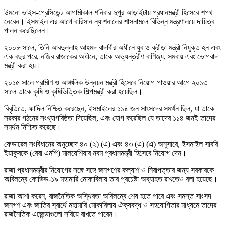
উমনো ভাইস-প্রেসিডেন্ট আগামীকাল শনিবার দুপুর আড়াইটায় প্রধানমন্ত্রী হিসেবে শপথ
নেবেন। ইসমাইল এর আগে বারিসান ন্যাশনালের শাসনামলে বিভিন্ন মন্ত্রণালয়ে দায়িত্ব
পালন করেছিলেন।
২০০৮ সালে, তিনি আবদুল্লাহ আহমদ বাদাবীর অধীনে যুব ও ক্রীড়া মন্ত্রী নিযুক্ত হন এবং
এক বছর পরে, নজিব রাজাকের অধীনে, তাকে অভ্যন্তরীণ বাণিজ্য, সমবায় এবং ভোগবাদ
মন্ত্রী করা হয়।
২০১৫ সালে গ্রামীণ ও আঞ্চলিক উন্নয়ন মন্ত্রী হিসেবে নিয়োগ পাওয়ার আগে ২০১৩
সালে তাকে কৃষি ও কৃষিভিত্তিক শিল্পমন্ত্রী করা হয়েছিল।
বিবৃতিতে, ফাদিল নিশ্চিত করেছেন, ইসমাইলের ১১৪ জন সাংসদের সমর্থন ছিল, যা তাকে
সরকার গঠনের সংখ্যাগরিষ্ঠতা দিয়েছিল, এবং যোগ করেছিল যে তাদের ১১৪ জনই তাদের
সমর্থন নিশ্চিত করেছে।
ফেডারেল সংবিধানের অনুচ্ছেদ ৪০ (২) (এ) এবং ৪৩ (এ) (এ) অনুসারে, ইসমাইল সাবরি
ইয়াকুবকে (বেরা এমপি) মালয়েশিয়ার নবম প্রধানমন্ত্রী হিসেবে নিয়োগ দেন।
রাজা প্রধানমন্ত্রীর নিয়োগের সঙ্গে সঙ্গে জনগণের কল্যাণ ও নিরাপত্তার জন্য সরকারকে
অবিলম্বে কোভিড-১৯ মহামারি মোকাবিলায় তার প্রচেষ্টা অব্যাহত রাখতেও বলা হয়েছে।
রাজা আশা করেন, রাজনৈতিক অস্থিরতা অবিলম্বে শেষ হতে পারে এবং সমস্ত সাংসদ
জনগণ এবং জাতির স্বার্থে মহামারি মোকাবিলায় ঐক্যবদ্ধ ও সহযোগিতার মাধ্যমে তাদের
রাজনৈতিক এজেন্ডাগুলো সরিয়ে রাখতে পারেন।