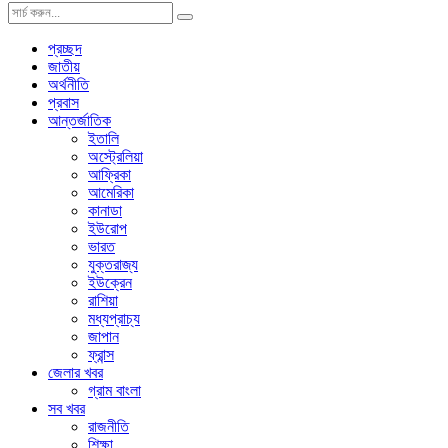
প্রচ্ছদ
জাতীয়
অর্থনীতি
প্রবাস
আন্তর্জাতিক
ইতালি
অস্ট্রেলিয়া
আফ্রিকা
আমেরিকা
কানাডা
ইউরোপ
ভারত
যুক্তরাজ্য
ইউক্রেন
রাশিয়া
মধ্যপ্রাচ্য
জাপান
ফ্রান্স
জেলার খবর
গ্রাম বাংলা
সব খবর
রাজনীতি
শিক্ষা